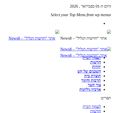
היום ה-01 בפברואר , 2026
Select your Top Menu from wp menus
לעמוד הבית
חדשות
יהדות
השכנים של קש
תוצרת בית
תרבות וחינוך
צור קשר
ארכיון גיליונות
תפריט
לעמוד הבית
חדשות