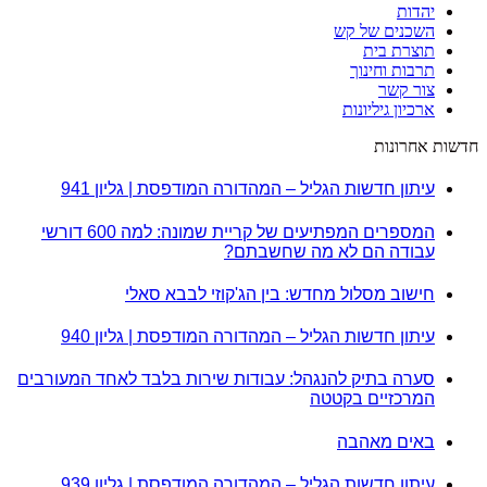
יהדות
השכנים של קש
תוצרת בית
תרבות וחינוך
צור קשר
ארכיון גיליונות
חדשות אחרונות
עיתון חדשות הגליל – המהדורה המודפסת | גליון 941
המספרים המפתיעים של קריית שמונה: למה 600 דורשי
עבודה הם לא מה שחשבתם?
חישוב מסלול מחדש: בין הג'קוזי לבבא סאלי
עיתון חדשות הגליל – המהדורה המודפסת | גליון 940
סערה בתיק להנגהל: עבודות שירות בלבד לאחד המעורבים
המרכזיים בקטטה
באים מאהבה
עיתון חדשות הגליל – המהדורה המודפסת | גליון 939