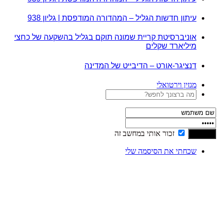
עיתון חדשות הגליל – המהדורה המודפסת | גליון 938
אוניברסיטת קריית שמונה תוקם בגליל בהשקעה של כחצי
מיליארד שקלים
דנציגר-אורט – הדיבייט של המדינה
מגזין וירטואלי
זכור אותי במחשב זה
שכחתי את הסיסמה שלי