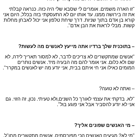
"זו הארה משמים. אומרים לי שסבא שלי היה כזה. כנראה קבלתי
את זה בירושה ממנו. עד אותו יום לא התעסקתי בזה בכלל, היום אני
קורא בן אדם בתוך שניות. דרך שיחת טלפון אני יכול לאבחן מחלות
קשות. מבלי לראות את הבן אדם".
– בתוכנית שלך ברדיו אתה מייעץ לאנשים מה לעשות?
"אנשים שמתקשרים לא צריכים לדבר, לא למסור תאריך לידה, לא
שם ולא כלום. אני אומר להם מה הבעיה מיד. אנשים נותרים
המומים כאילו אני חי איתם בבית, אני יודע מה יש לאנשים במקרר".
– ואתה לא טועה?
"לא. בדקתי את עצמי לאורך כל השנים,ולא טעיתי. נכון, זה הזוי. גם
אני לא יודע להסביר אבל אני פוגע בול".
– מי האנשים שפונים אליך?
"מי לא? מגיעים האנשים הכי מפורסמים, אנשים מתקשרים מחו"ל.