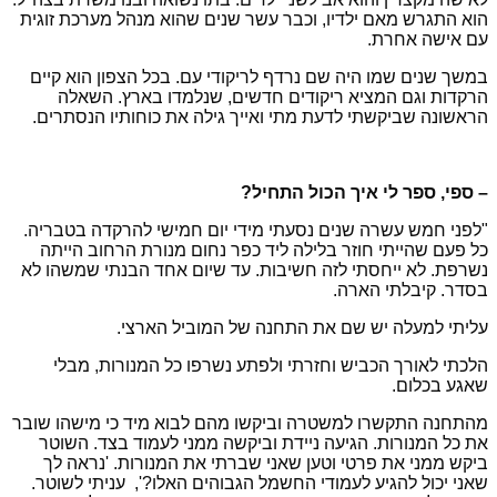
הוא התגרש מאם ילדיו, וכבר עשר שנים שהוא מנהל מערכת זוגית
עם אישה אחרת.
במשך שנים שמו היה שם נרדף לריקודי עם. בכל הצפון הוא קיים
הרקדות וגם המציא ריקודים חדשים, שנלמדו בארץ. השאלה
הראשונה שביקשתי לדעת מתי ואייך גילה את כוחותיו הנסתרים.
– ספי, ספר לי איך הכול התחיל?
"לפני חמש עשרה שנים
נסעתי מידי יום חמישי להרקדה בטבריה.
כל פעם שהייתי חוזר בלילה ליד כפר נחום מנורת הרחוב הייתה
נשרפת. לא ייחסתי לזה חשיבות. עד שיום אחד הבנתי שמשהו לא
בסדר. קיבלתי הארה.
עליתי למעלה יש שם את התחנה של המוביל הארצי.
הלכתי לאורך הכביש וחזרתי ולפתע נשרפו כל המנורות, מבלי
שאגע בכלום.
מהתחנה התקשרו למשטרה וביקשו מהם לבוא מיד כי מישהו שובר
את כל המנורות. הגיעה ניידת וביקשה ממני לעמוד בצד. השוטר
ביקש ממני את פרטי וטען שאני שברתי את המנורות. 'נראה לך
שאני יכול להגיע לעמודי החשמל הגבוהים האלו?', עניתי לשוטר.