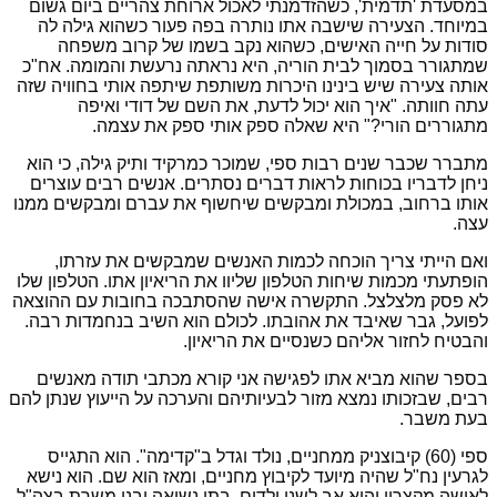
במסעדת 'תדמית', כשהזדמנתי לאכול ארוחת צהריים ביום גשום
במיוחד. הצעירה שישבה אתו נותרה בפה פעור כשהוא גילה לה
סודות על חייה האישים, כשהוא נקב בשמו של קרוב משפחה
שמתגורר בסמוך לבית הוריה, היא נראתה נרעשת והמומה. אח"כ
אותה צעירה שיש בינינו היכרות משותפת שיתפה אותי בחוויה שזה
עתה חוותה. "איך הוא יכול לדעת, את השם של דודי ואיפה
מתגוררים הורי?" היא שאלה ספק אותי ספק את עצמה.
מתברר שכבר שנים רבות ספי, שמוכר כמרקיד ותיק גילה, כי הוא
ניחן לדבריו בכוחות לראות דברים נסתרים. אנשים רבים עוצרים
אותו ברחוב, במכולת ומבקשים שיחשוף את עברם ומבקשים ממנו
עצה.
ואם הייתי צריך הוכחה לכמות האנשים שמבקשים את עזרתו,
הופתעתי מכמות שיחות הטלפון שליוו את הריאיון אתו. הטלפון שלו
לא פסק מלצלצל. התקשרה אישה שהסתבכה בחובות עם ההוצאה
לפועל, גבר שאיבד את אהובתו. לכולם הוא השיב בנחמדות רבה.
והבטיח לחזור אליהם כשנסיים את הריאיון.
בספר שהוא מביא אתו לפגישה אני קורא מכתבי תודה מאנשים
רבים, שבזכותו נמצא מזור לבעיותיהם והערכה על הייעוץ שנתן להם
בעת משבר.
ספי (60) קיבוצניק ממחניים, נולד וגדל ב"קדימה". הוא התגייס
לגרעין נח"ל שהיה מיועד לקיבוץ מחניים, ומאז הוא שם. הוא נישא
לאישה מקצרין והוא אב לשני ילדים. בתו נשואה ובנו משרת בצה"ל.