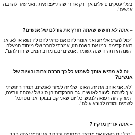
בעלי עסקים פועלים אך ורק אחרי שהתייעצו איתי. ואני עוזר להרבה
אנשים".
– אתה לא חושש שאתה חורץ את גורלם של אנשים?
"יכול להגיע אלי זוג ואני אומר להם אם כדאי להם להינשא או לא. אני
רואה קדימה. כמו את השנה הזו, אמרתי לחבר שלי מיסוד המעלה.
השנה הזו תהיה שנה גשומה, אנשים יבכו מרוב המים שירדו להם".
– זה לא מתיש אותך לשמוע כל כך הרבה צרות ובעיות של
אנשים?
"לא. אני אוהב את זה. האופי שלי זה לעזור לאנשים. תמיד חיפשתי
איך לשמח ולעזור לאנשים, גם ההרקדות הן סוג של שמחה ונתינה,
המוזיקה זה רפואה לנפש. כל יום שאני קם בבוקר אני מסתכל
לשמים ומודה לבורא עולם".
– אתה עדיין מרקיד?
"בכל יום ראשון אני מרקיד במחניים ובקרוב אני וסמי יצחק חברי