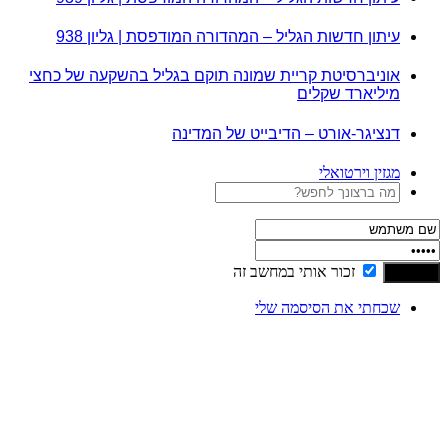
עיתון חדשות הגליל – המהדורה המודפסת | גליון 938
אוניברסיטת קריית שמונה תוקם בגליל בהשקעה של כחצי
מיליארד שקלים
דנציגר-אורט – הדיבייט של המדינה
מגזין וירטואלי
זכור אותי במחשב זה
שכחתי את הסיסמה שלי