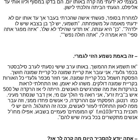
בעצמי לא ידעתי מה קרה באותו יום. הם בדקו במסוף וליוו אותי עד
אליפלט. הגעתי הביתה והלכתי לישון.
למחרת בסופר, פגשתי אישה שהכרתי בעבר אך עד אותו יום לא
ידעתי מאומה על משפחתה. "תשמעי, יש לך בן בצבא שיש לו
ילדה?". "כן" היא ענתה. 'אז תדעי שהילד לא שלו'. "איזה מפגר אתה
ספי" היא אמרה לי, "אתה חולה נפש"".
– זה באמת נשמע הזוי לגמרי.
"אז תשמע את ההמשך. באותו ערב שישי נסעתי לערב סילבסטר
בכפר גלעדי. אני עובר את קריית שמונה כל קריית שמונה חושך.
הפסקת חשמל בכל קריית שמונה. אני חוזר מכפר גלעדי כל האורות
בקריית שמונה דולקים. משהו לא יאומן. ואז התחלתי לראות
בהרקדות את מה שמרגישים האנשים. הייתה לי אז הרקדה של 500
איש ב"בית זרע", אני רואה מי הולך עם מי, אין דבר שנסתר מעיני.
כמו רנטגן. הפסקתי עם ההרקדה, כי אנשים פחדו ממני, וזה עבר
מפה לאוזן התחלתי לעזור לאנשים, וככה זה התגלגל. היום יש לי
תוכנית ברדיו
f.m103
'קו המומחים' פעמיים בשבוע. אפילו מחו"ל
אנשים מתקשרים בכל בעיה שיש להם".
– אתה יודע להסביר היום מה קרה לך אז?