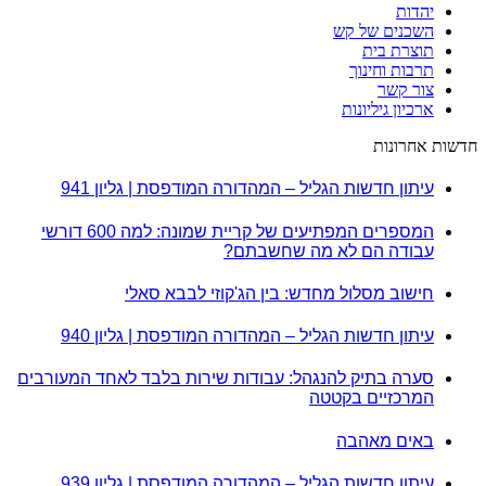
יהדות
השכנים של קש
תוצרת בית
תרבות וחינוך
צור קשר
ארכיון גיליונות
חדשות אחרונות
עיתון חדשות הגליל – המהדורה המודפסת | גליון 941
המספרים המפתיעים של קריית שמונה: למה 600 דורשי
עבודה הם לא מה שחשבתם?
חישוב מסלול מחדש: בין הג'קוזי לבבא סאלי
עיתון חדשות הגליל – המהדורה המודפסת | גליון 940
סערה בתיק להנגהל: עבודות שירות בלבד לאחד המעורבים
המרכזיים בקטטה
באים מאהבה
עיתון חדשות הגליל – המהדורה המודפסת | גליון 939