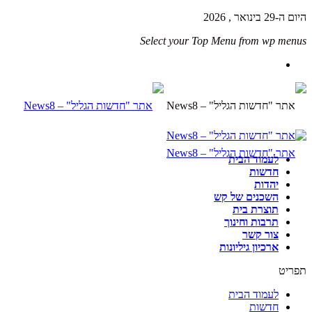
היום ה-29 בינואר , 2026
Select your Top Menu from wp menus
לעמוד הבית
חדשות
יהדות
השכנים של קש
תוצרת בית
תרבות וחינוך
צור קשר
ארכיון גיליונות
תפריט
לעמוד הבית
חדשות