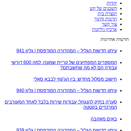
יהדות
השכנים של קש
תוצרת בית
תרבות וחינוך
צור קשר
ארכיון גיליונות
חדשות אחרונות
עיתון חדשות הגליל – המהדורה המודפסת | גליון 941
המספרים המפתיעים של קריית שמונה: למה 600 דורשי
עבודה הם לא מה שחשבתם?
חישוב מסלול מחדש: בין הג'קוזי לבבא סאלי
עיתון חדשות הגליל – המהדורה המודפסת | גליון 940
סערה בתיק להנגהל: עבודות שירות בלבד לאחד המעורבים
המרכזיים בקטטה
באים מאהבה
עיתון חדשות הגליל – המהדורה המודפסת | גליון 939