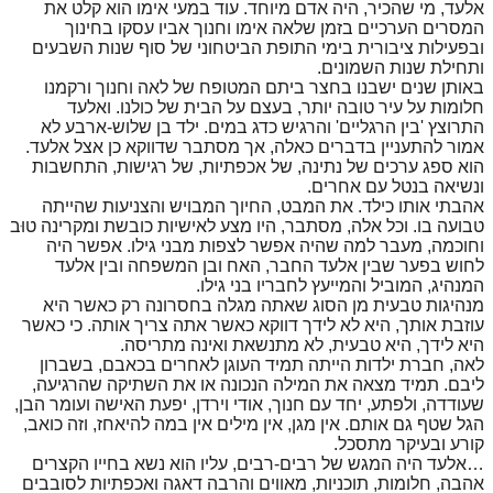
אלעד, מי שהכיר, היה אדם מיוחד. עוד במעי אימו הוא קלט את
המסרים הערכיים בזמן שלאה אימו וחנוך אביו עסקו בחינוך
ובפעילות ציבורית בימי התופת הביטחוני של סוף שנות השבעים
ותחילת שנות השמונים.
באותן שנים ישבנו בחצר ביתם המטופח של לאה וחנוך ורקמנו
חלומות על עיר טובה יותר, בעצם על הבית של כולנו. ואלעד
התרוצץ 'בין הרגליים' והרגיש כדג במים. ילד בן שלוש-ארבע לא
אמור להתעניין בדברים כאלה, אך מסתבר שדווקא כן אצל אלעד.
הוא ספג ערכים של נתינה, של אכפתיות, של רגישות, התחשבות
ונשיאה בנטל עם אחרים.
אהבתי אותו כילד. את המבט, החיוך המבויש והצניעות שהייתה
טבועה בו. וכל אלה, מסתבר, היו מצע לאישיות כובשת ומקרינה טוּב
וחוכמה, מעבר למה שהיה אפשר לצפות מבני גילו. אפשר היה
לחוש בפער שבין אלעד החבר, האח ובן המשפחה ובין אלעד
המנהיג, המוביל והמייעץ לחבריו בני גילו.
מנהיגות טבעית מן הסוג שאתה מגלה בחסרונה רק כאשר היא
עוזבת אותך, היא לא לידך דווקא כאשר אתה צריך אותה. כי כאשר
היא לידך, היא טבעית, לא מתנשאת ואינה מתריסה.
לאה, חברת ילדות הייתה תמיד העוגן לאחרים בכאבם, בשברון
ליבם. תמיד מצאה את המילה הנכונה או את השתיקה שהרגיעה,
שעודדה, ולפתע, יחד עם חנוך, אודי וירדן, יפעת האישה ועומר הבן,
הגל שטף גם אותם. אין מגן, אין מילים אין במה להיאחז, וזה כואב,
קורע ובעיקר מתסכל.
…אלעד היה המגש של רבים-רבים, עליו הוא נשא בחייו הקצרים
אהבה, חלומות, תוכניות, מאווים והרבה דאגה ואכפתיות לסובבים