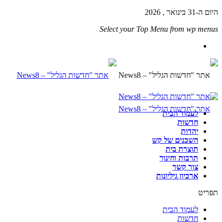
היום ה-31 בינואר , 2026
Select your Top Menu from wp menus
לעמוד הבית
חדשות
יהדות
השכנים של קש
תוצרת בית
תרבות וחינוך
צור קשר
ארכיון גיליונות
תפריט
לעמוד הבית
חדשות