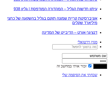
עיתון חדשות הגליל – המהדורה המודפסת | גליון 938
אוניברסיטת קריית שמונה תוקם בגליל בהשקעה של כחצי
מיליארד שקלים
דנציגר-אורט – הדיבייט של המדינה
מגזין וירטואלי
זכור אותי במחשב זה
שכחתי את הסיסמה שלי