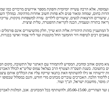
מוסה, אלא הרבה עשייה יומיומית והפקת מספר אירועים מרכזיים כמו שמחת 
הדות בחום, שמחה ומאור פנים ולא פחות חשוב אחדות מדהימה. במהלך השנה 
, שיעורים והרצאות לנשים, שיעורים לילדים עזרה למשפחות נזקקות, עריכת א
 קריאה בתורה וטעמיה, הכנה לקריאת ההפטרה, טלית וציצית.
מתעניין בזהות היהודית אליה הוא שייך, חלק מהשיעורים אינם פורמלים ומ
ם רבים לטיפוח דור ההמשך החל מקטנות ועד ליווי צמוד ואישי בבגרות. בב
צוא מקום אוהב ומחבק, המסייע להתמודד עם האתגר של התשובה, מקום הפת
זרים בתשובה. בשנת תשס"ה הצטרף הרב בצלאל עמוס שליט"א לכולל האברכי
 ידיעותיו או גילו להשתתף וזאת בתנאי שייקח עליו את הכללים אותם עיצב
 ללימוד הלכה. האברכים עוברים מבחנים מדי חודש, והנם במסלול שבסופו י
: מוסר, מחשבת ישראל, תנ"ך ועוד.
אברך המתקבל לכולל מתחייב ללימוד של שעות רבות ביום החל משעות הנץ ועד הצהריים,