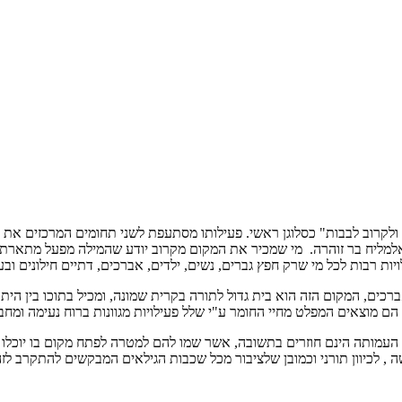
לקרוב לבבות" כסלוגן ראשי. פעילותו מסתעפת לשני תחומים המרכזים את כ
ל אלמליח בר זוהרה. מי שמכיר את המקום מקרוב יודע שהמילה מפעל מתארת
לויות רבות לכל מי שרק חפץ גברים, נשים, ילדים, אברכים, דתיים חילונים וב
ברכים, המקום הזה הוא בית גדול לתורה בקרית שמונה, ומכיל בתוכו בין ה
ו הם מוצאים המפלט מחיי החומר ע"י שלל פעילויות מגוונות ברוח נעימה ומחב
חנונה. רבים מחברי העמותה הינם חוזרים בתשובה, אשר שמו להם למטרה לפתח מקום ב
לכיוון תורני וכמובן שלציבור מכל שכבות הגילאים המבקשים להתקרב לזהו