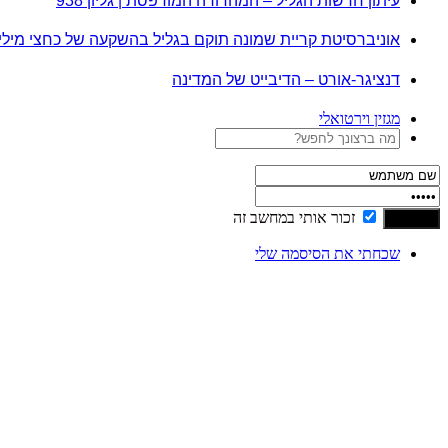
עיתון חדשות הגליל – המהדורה המודפסת | גליון 938
אוניברסיטת קריית שמונה תוקם בגליל בהשקעה של כחצי מיל
דנציגר-אורט – הדיבייט של המדינה
מגזין וירטואלי
זכור אותי במחשב זה
שכחתי את הסיסמה שלי