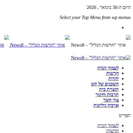
היום ה-30 בינואר , 2026
Select your Top Menu from wp menus
לעמוד הבית
חדשות
יהדות
השכנים של קש
תוצרת בית
תרבות וחינוך
צור קשר
ארכיון גיליונות
תפריט
לעמוד הבית
חדשות