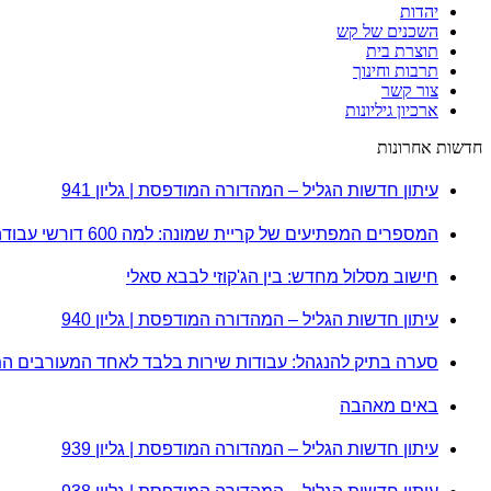
יהדות
השכנים של קש
תוצרת בית
תרבות וחינוך
צור קשר
ארכיון גיליונות
חדשות אחרונות
עיתון חדשות הגליל – המהדורה המודפסת | גליון 941
המספרים המפתיעים של קריית שמונה: למה 600 דורשי עבודה הם לא מה שחשבתם?
חישוב מסלול מחדש: בין הג'קוזי לבבא סאלי
עיתון חדשות הגליל – המהדורה המודפסת | גליון 940
סערה בתיק להנגהל: עבודות שירות בלבד לאחד המעורבים ה
באים מאהבה
עיתון חדשות הגליל – המהדורה המודפסת | גליון 939