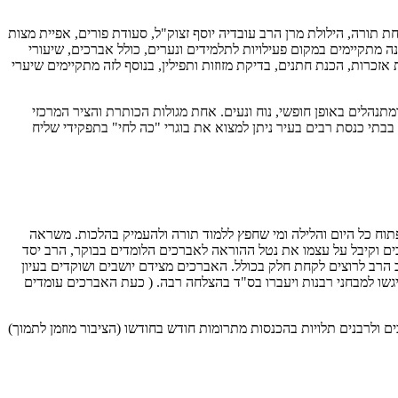
תורה, הילולת מרן הרב עובדיה יוסף זצוק"ל, סעודת פורים, אפיית מצות
מתקיימים במקום פעילויות לתלמידים ונערים, כולל אברכים, שיעורי
זכרות, הכנת חתנים, בדיקת מזוזות ותפילין, בנוסף לזה מתקיימים שיערי
תנהלים באופן חופשי, נוח ונעים. אחת מגולות הכותרת והציר המרכזי
תי כנסת רבים בעיר ניתן למצוא את בוגרי "כה לחי" בתפקידי שליח
וח כל היום והלילה ומי שחפץ ללמוד תורה ולהעמיק בהלכות. משראה
ם וקיבל על עצמו את נטל ההוראה לאברכים הלומדים בבוקר, הרב יסד
 הרב לרוצים לקחת חלק בכולל. האברכים מצידם יושבים ושוקדים בעיון
יגשו למבחני רבנות ויעברו בס"ד בהצלחה רבה. ( כעת האברכים עומדים
 05:00-15:00, ולהשתתף בכל המבחנים. אגב, המלגות לאברכים ולרבנים תלויות בהכנסות מתרומות חודש בחודשו (הציבור מוזמן לתמוך)