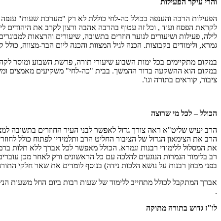
והרי עיקר הפעילות
הפעילות הרבה והענפה בכולל כה-לחי כוללת לא רק "מערכת שעות" ענפה וע
לקראת הפסח ועוד , וכל זה עטוף בהרבה אהבה ורצון לקרב את היהודים לי
לילה, פעילות ושיעורים לנוער חוזרים בתשובה, שיעורים והרצאות למבוגרים
גמרא, ולימודים בקבוצות. הכנה לגיל המצוות והכנה ליום הבר-מצווה, כולל
במקום מתקיימים בכל ימות השבוע שיעורי תורה, פרשת השבוע ומוסר לקהל ה
במקום הוא ההשקעה בדור ההמשך. בבית "כה-לחי" משקיעים מאמצים ומשאבי
ציבור, קוראים בתורה וגו'.
הכולל – לכל מי שרוצה
הרב יעיש שליט"א ראה צורך גדול לאפשר לבני העיר החוזרים בתשובה למ
הרב את הצימאון הגדול של הציבור החליט הרב ותלמידיו לפתוח כולל לחו
את המסלול ללימודי רבנות וגמרא. הכולל מאפשר לכל אברך ללא תלות ברמת
רב בלימוד הגמרות הנוגעים להלכה עם כל הראשונים ורק לאחר מכן עוברים
בפני מבחן רבנות על נושא הלכות נידה) בנוסף לומדים את שאר חלקי התורה
.
לו"ז גדוש בתורה מתוקה