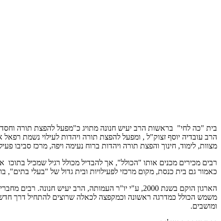
בית "כה לחי" בראשות הרב יעיש חנונה מתויג כ"מפעל להפצת תורה וחסד ו
הרב עובדיה יוסף זצוק"ל , ומפעל להפצת תורה ויהדות לעילוי נשמת רפא
מצוות, לימוד, חינוך והפצת תורה ויהדות ברוח נעימה ויפה, מרכז סביבו פעי
רבים מכירים מכנים אותו "הכולל", אך להבדיל מכולל רגיל שמכיל בתוכו א
כאמור גם בית כנסת, מקום מרכזי לפעילויות ובית גדול של "בעלי בתים", ב
הארגון הוקם בשנת 2000, ע"י יו"ר העמותה, הרב יעיש 
משמש הכולל כמדרגה ראשונה וכמקפצה לכאלה שרוצים להתחיל דרך חדשה , 
ומושבים.