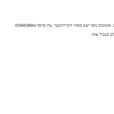
בתאריך 15.11 יתקיים ערב תפילות וישועות ענק בעיר רמלה. הסעה תצא מרחבת המשטרה קריית שמונה-בשעה- 16:00. איסוף גם מחצור ומראש פינה. אוטובוס נוסף ייצא מאזור הקריות/נשר. עדן סויסה 0506858884.
לם בשביל אחד.