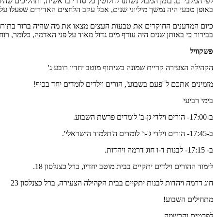
לפי המלבי"ם, בזמן המבול נשתנו לחלוטין כל סדרי בראשית, ותהליכים שהי
באופן טבעי היה נמשך מיליוני שנים, אבל עקב הלחצים האדירים שפעלו ע
כיום המדענים החוקרים את טבעות העצים מצאו את מה שהיה ברור בתורה
בבירור כי באותן שנים היה עודף מים גדול מאוד על פני האדמה, כלומר, ר
פשקוויל
הקהילה הצעירה קריית שמונה בשיתוף מוטב יחדיו רובע ג'
מזמינים אתכם ל 'פעם בשבוע', הורים וילדים לומדים יחד בכיף!
בימי רביעי
ב-17:00- הורים וילדי גן-ב' לומדים פרשת השבוע.
ב-17:45- הורים וילדי ג'-ו' לומדים ה'תלמוד הישראלי'.
ב- 17:15- לבנות ד-ו חוג דרמה ויהדות.
לימוד ההורים וילדים יתקיים בבית מוטב יחדיו, ברל כצנלסון 18.
חוג דרמה ויהדות לבנות יתקיים בבית הקהילה הצעירה, ברל כצנלסון 23
מתחילים השבוע!
לפרטים והרשמה