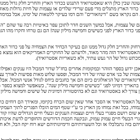
ונה שבין כולן היא שאסטרואיד התנגש בכדור הארץ והחריב חלק גדול ממנ
י כדור הארץ מתגלים מדי פעם שרידי שלדים או עצמות של חיות גדולות מאו
ם נקראו בשם "דינוזאורים" והם דמו בעיקר ללטאות של ימינו, אבל במימדי
ם של עצמות, אבל במשך השנים חדר לתוכן עפר באיטיות רבה עד שהם "התא
י כדור הארץ לפני כשישים וחמישה מיליון שנה! הם גם טרחו וחקרו מהו הג
החריב חלק גדול ממנו וגם בעיקר הכחיד את הצמחיה על פני כדור הארץ. 
 האסטרואיד הזה מהר מאוד, ולדעתם של החוקרים האמריקאים הוא נמצא במפ
כתש גדול של הר געש עתיד, ולא כשאריות אסטרואיד).
כן ידוע בספר הזוהר ובמקומות אחרים בחז"ל שדור המבול היו ענקים ואפילו ה
ים עצמות של בני אדם שהיו של דור המבול, ופסעו שלוש מאות פסיעות לאורך
נוזאורים של הגיאולוגים כיום הם אך כחגבים ביחס לגודל אנשי המבול. אבל
ד בתאריך דמיוני לפני "כשישים וחמישה מיליון שנה", כשאפשר למצוא בספ
צורך לא באסטרואיד וגם לא בהיסטוריה דמיונית של שישים וחמישה מיליון 
על האסטרואיד או הסבר אחר שאין שום הכרח בקיומו, ומאידך הם דוחים כת
וחו, בכל זאת נמוחו מן הארץ כי ע"י שטף המים הובלו הפגרים לתוך העמ
 שום רושם מפגרי בעלי חיים ועצמות הענקים ובעלי חיים הגדולים שהיו 
בזה נתבלבלו אז וכל השערותיהם ודימיונותיהם ישא רוח יקח הבל, ולא חכמ