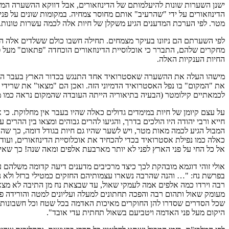
ישנן השערות שונות להיעלמותם של הדינוזאורים, אבל דווקא ההשערה המש
הדינוזאורים על ידי "שהרעיב" אותם מחוסר צמחיה. במקומות שונים על פנ
מטר. לפי הערכת המדענים הגיע משקלן של חיות אלה לכמה עשרות טונות. ה
לפי השערתם הם ניזונו בעיקר מצמחים. תחילה חשבו כולם ששלדים אלה ה
מחקרים שלהם, התברר כי אוכלוסיית הדינוזאורים הוכחדה "פתאום" מעל פנ
החיות הענקיות האלה.
מישהו העלה את ההשערה שאסטרואיד אחד התנגש בכדור הארץ בעבר הרחוק ו
את "המקום" בו נפל האסטרואיד הדמיוני הזה. ואכן הם "מצאו" את שרידי
לכמאתיים קילומטר (הבעיה בתיאוריה הייתה העובדה שהמקום נראה כמו מ
על עצם קיומן של חיות במימדים גדולים כאלה שהיו בעבר אין מחלוקת. כי א
חייא ורבי יהודה היו הולכים בדרך, והגיעו להרים גבוהים ומצאו בין ההר
המבול הגיע לכמה מאות מטר, ויש לשער שהיו גם חיות בגודל דומה, כך שהדי
כאלה כמו נפילת אסטרואיד בכדי להכחיד את אוכלוסיית הדינוזאורים, ועו
אל כל החי על פני הארץ לפני לא יותר מארבעת אלפים ומאה שנה! כך שאין 
אולי זוהי דוגמא מובהקת לכך כיצד מרכיבים מדענים דיעה קדומה משלהם 
בפרשת נח: "… והנה שהרבה נשארו עצמותיהם החזקים כמטילי ברזל ולא נמ
רבה וירדו כמה אלפים אמה לעמקי שאול, עד שבצאת נח מן התיבה לא מצא
שכל הסדרים שסדרו להן החוקרים מאיכות האדמה בכל שטח וכל חשבונותיהם 
היקום מעל פני האדמה ויטביעם בשאול תחתית עדי אובד".