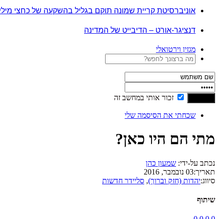
אוניברסיטת קריית שמונה תוקם בגליל בהשקעה של כחצי מיל
דנציגר-אורט – הדיבייט של המדינה
מגזין וירטואלי
זכור אותי במחשב זה
שכחתי את הסיסמה שלי
מתי הם היו כאן?
נכתב על-ידי:
שמעון כהן
תאריך:
03 נובמבר, 2016
סיווג:
יהדות (חזק וברוך)
,
סליידר חדשות
שיתוף
0
0
0
0