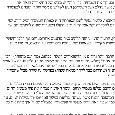
ו ובעיקר את הצמחיה. כך "הרג" הממציא של התיאוריה הזאת את
ד, אשר גודלם (של השלדים) הגיע לשלושים מטר ויותר, וגובהם לכעשרה
ם הרבה יותר גדולים.
בנו", כלומר נעשו לאבן שצורתה היא כצורת העצמות המקוריות. לפי
ורם להכחדה "פתאומית" זו. ואכן הועלו השערות שונות להיעלמותם של
הרעיון הדמיוני הזה הלהיב כמה מדענים אחרים, והם אף הלכו וחיפשו
רץ מקסיקו, כשאפרו שקוע חציו בים וחציו על היבשה, וקוטרו מגיע
רבה יותר גדולים מן הדינוזאורים האלה, ככתוב: (מתורגם מהזוהר) "רבי
 עצם אחת" (שלוש מאות פסיעות הם יותר ממאה מטר), ולכן הגובה של אנשי
 המפליא ביותר הוא מדוע נזקקים בכלל הגיאולוגים למאורעות משונים
ר תנ"ך (שתורגם כבר ליותר ממאה שפות) בפרשת נח שהיה מבול שהכחיד
שנה.
ובים מפורשים על מה שקרה בזמן המבול. הנה לפניכם דברי המלבי"ם
קים ורובם נבלעו בעמקי תהום, אשר האדמה פצתה את פיה מעומק תהום
קודם המבול… בעת המבול פתחה האדמה את לועה ע"י הרעשים שבאו
מעומק שאול ותהום רבה והפכה תחתונים למעלה ועליונים למטה והורידה פגרי הבעלי חיים עמוק עמוק, ונבקעה חכמת הדורשים והחופרים לדעת איכות המהפכה הזאת אשר עשתה נפלאות במשך 150 יום של עמידת המים, עד
ו ישכילו זאת ויראו מעשי ה' ונפלאותיו במצולת שאול איך מחה את כל