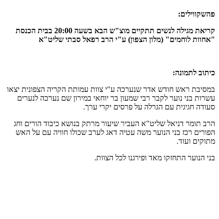
פהשקווילים:
קריאת מגילה לנשים תתקיים מוצ"ש הבא בשעה 20:00 בבית הכנסת
"אחוות לוחמים" (מלון הצפון) ע"י הרב רפאל סבתי שליט"א
כיתוב לתמונה:
במסיבת ראש חודש אדר שנערכה ע"י צוות עמותת הקריה הצפונית יצאו
עשרות בני נוער לקבר רבי שמעון בר יוחאי במירון שם נערכה לנערים
סעודה חגיגית עם הגרלה על פרסים יקרי ערך.
הרב תומר דניאל שליט"א העביר שיעור מרתק בנושא כיבוד הורים וחג
הפורים רכז בני הנוער משה עטיה דאג לערב שכולו חוויה עם על האש
מתוקים ועוד.
בני הנוער התחזקו מאד ופירגנו לכל הצוות.