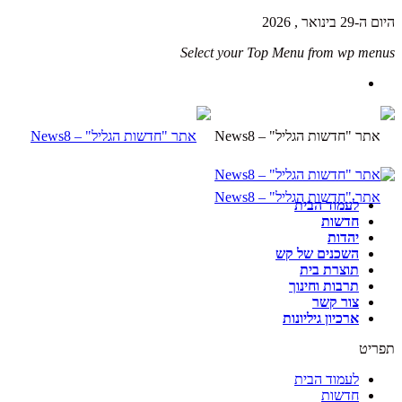
היום ה-29 בינואר , 2026
Select your Top Menu from wp menus
לעמוד הבית
חדשות
יהדות
השכנים של קש
תוצרת בית
תרבות וחינוך
צור קשר
ארכיון גיליונות
תפריט
לעמוד הבית
חדשות