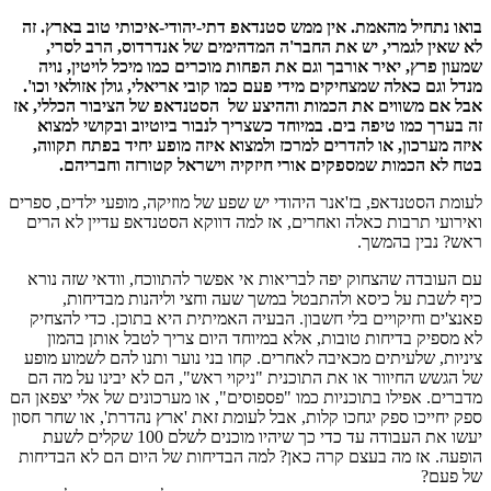
בואו נתחיל מהאמת. אין ממש סטנדאפ דתי-יהודי-איכותי טוב בארץ. זה
לא שאין לגמרי, יש את החבר'ה המדהימים של אנדרדוס, הרב לסרי,
שמעון פרץ, יאיר אורבך וגם את הפחות מוכרים כמו מיכל לויטין, נויה
מנדל וגם כאלה שמצחיקים מידי פעם כמו קובי אריאלי, גולן אזולאי וכו'.
אבל אם משווים את הכמות וההיצע של הסטנדאפ של הציבור הכללי, אז
זה בערך כמו טיפה בים. במיוחד כשצריך לנבור ביוטיוב ובקושי למצוא
איזה מערכון, או להדרים למרכז ולמצוא איזה מופע יחיד בפתח תקווה,
בטח לא הכמות שמספקים אורי חיזקיה וישראל קטורזה וחבריהם.
לעומת הסטנדאפ, בז'אנר היהודי יש שפע של מוזיקה, מופעי ילדים, ספרים
ואירועי תרבות כאלה ואחרים, אז למה דווקא הסטנדאפ עדיין לא הרים
ראש? נבין בהמשך.
עם העובדה שהצחוק יפה לבריאות אי אפשר להתווכח, וודאי שזה נורא
כיף לשבת על כיסא ולהתבטל במשך שעה וחצי וליהנות מבדיחות,
פאנצ'ים וחיקויים בלי חשבון. הבעיה האמיתית היא בתוכן. כדי להצחיק
לא מספיק בדיחות טובות, אלא במיוחד היום צריך לטבל אותן בהמון
ציניות, שלעיתים מכאיבה לאחרים. קחו בני נוער ותנו להם לשמוע מופע
של הגשש החיוור או את התוכנית "ניקוי ראש", הם לא יבינו על מה הם
מדברים. אפילו בתוכניות כמו "פספוסים", או מערכונים של אלי יצפאן הם
ספק יחייכו ספק יגחכו קלות, אבל לעומת זאת 'ארץ נהדרת', או שחר חסון
יעשו את העבודה עד כדי כך שיהיו מוכנים לשלם 100 שקלים לשעת
הופעה. אז מה בעצם קרה כאן? למה הבדיחות של היום הם לא הבדיחות
של פעם?