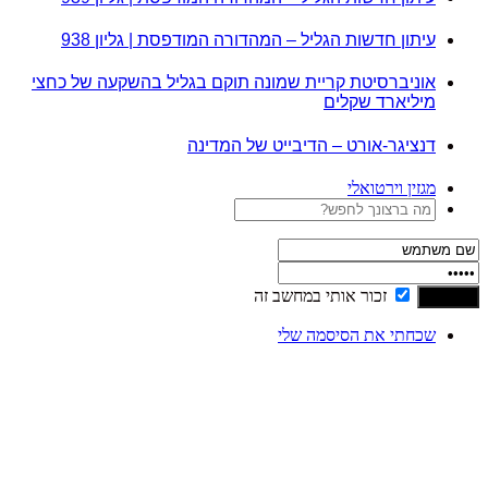
עיתון חדשות הגליל – המהדורה המודפסת | גליון 938
אוניברסיטת קריית שמונה תוקם בגליל בהשקעה של כחצי
מיליארד שקלים
דנציגר-אורט – הדיבייט של המדינה
מגזין וירטואלי
זכור אותי במחשב זה
שכחתי את הסיסמה שלי