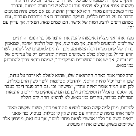
התקיים בקריית שמונה מופע של "אנדרדוס". מלבד זוג לא דתי אחד
(שהגיע איתי אגב), לא זיהיתי עוד זוג שלא שומר תורה ומצוות, והדבר
ברור כשסטנדאפ מגזרי, הוא לא יפרוץ החוצה, גם אם ממש נהיה מגניבים
ונדבר גם על דברים כללים, בעיקר כשחבורה כזאת מורכבת מגברים, וגם
כשהם רוצים להציג דמות של אישה, הם שמים פאה, חצאית אך עדיין עם
זקן.
מצד אחד אני מצליח איכשהו להבין את הרצון של בני הנוער הדתיים
שהולכים למופעים ליהנות, אך מצד שני, איך יכול תלמיד ישיבה, שמאמין
בדרך של קיום מצוות וכל המשתמע מכך, להגיע למופעים של ליצנות, לשון
הרע וביזוי? נכון שלא כולם משמיצים דמויות ומדברים רק על ענייניים של
בינו ובינה, אך יש את "החשודים העיקריים", שמהם וודאי צריך להתרחק
כמו מאש.
הרב לסרי אמר באחת ההרצאות שלו, שהוא לעולם לא ידבר על עדות,
שכן הדבר יכול להיות הרסני, ולהדביק סטיגמות וליצר לשון הרע בקלות,
לכן הוא תמיד אומר "איזה אחד", "מישהו" וכו'. גם הרב פנגר דיבר בעבר
על הסכנה בהכללות וסטיגמות, ולכן גם הם שעסוקים מידי יום בהרצאות
המהולות בבידור, נזהרים כמו מאש, לא להוציא תחת ידם תקלה.
לסיכום, מובן למה קשה מאוד למצוא סטנדאפ דתי, משום שקשה מאוד
ליצר אותו ברמה שתתחרה עם כזה שאין לו גבולות. בנוסף, כפי שאנו
רואים קשה עד בלתי אפשרי לצאת מחוץ למגזר, אך עם זאת, מניסיון אלה
שקיימים בשוק, עושים את זה מעולה.