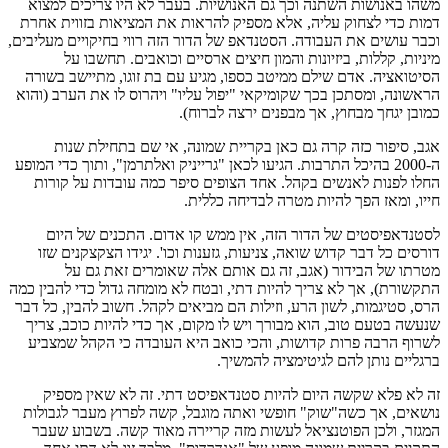
משהו באנושות השתנה וכך גם האנושיות. בעבר לא היו צריכים למצוא
דמות כדי לצחוק עליה, אלא מספיק להראות את המציאות בזווית אחרת
וכבר עושים את העבודה. הסטנדאפ של הדור הזה רווי בחיקויים מעליבים,
מיניות, קללות, ביזיונות והמון חיצים ארסיים וכואבים. תחשבו על
הסיטואציה. אדם שילם ממיטב כספו, מגיע עם בת זוגו, מתיישב בשורה
הראשונה, ומסתכן בכך שקומיקאי "יפול עליו" ויהרוס לו את הערב (והוא
כמובן יגחך מבחוץ, אך מבפנים ירצה לברוח).
אגב, סיפור כזה קרה גם כאן בקריית שמונה, אי שם בתחילת שנות
ה-2000 בהיכל התרבות. הגיעו לכאן "גרייניק ואלתרמן", ותוך כדי המופע
החלו לפנות לאנשים בקהל. אחד הצופים סיפר כמה עובדות על קורות
חייו, ומאז הפך להיות מטרה לבדיחה כללית.
לסטנדאפיסטים של הדור הזה, אין ממש קו אדום. התכנים של היום
דורסים כל דבר קדוש שואה, צניעות, גזענות וכו'. יגידו הצקצקנים שזו
מטרתו של הבידור (אגב, זה גם אותם אלה שאומרים זאת גם על
התקשורת), אך לא צריך להיות דתי, ובטח לא מומחה גדול כדי להבין כמה
הרס, סטיגמות, לשון הרע, וזילות הם מביאים לקהל. חשוב להבין, כל דבר
שנעשה בטעם טוב, הוא מבורך ויש לו מקום, אך כדי להיות כוכב, צריך
לשרוף הרבה פרות קדושות, והכי כואב היא העובדה כי הקהל שמצביע
ברגליים נותן להם לגיטימציה להמשיך.
זה לא פלא שקשה היום להיות סטנדאפיסט דתי. זה לא שאין מספיק
נושאים, אך כשה"שוק" חופשי ואתה מוגבל, קשה לפרוץ מעבר לגבולות
המגזר, ולכן הפוטנציאל לעשות מזה קריירה מאוד קשה. בשבוע שעבר