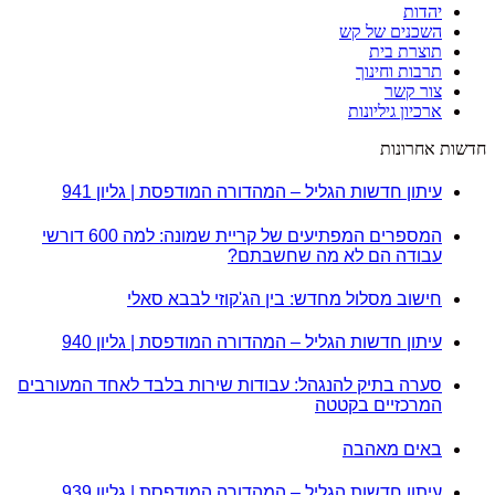
יהדות
השכנים של קש
תוצרת בית
תרבות וחינוך
צור קשר
ארכיון גיליונות
חדשות אחרונות
עיתון חדשות הגליל – המהדורה המודפסת | גליון 941
המספרים המפתיעים של קריית שמונה: למה 600 דורשי
עבודה הם לא מה שחשבתם?
חישוב מסלול מחדש: בין הג'קוזי לבבא סאלי
עיתון חדשות הגליל – המהדורה המודפסת | גליון 940
סערה בתיק להנגהל: עבודות שירות בלבד לאחד המעורבים
המרכזיים בקטטה
באים מאהבה
עיתון חדשות הגליל – המהדורה המודפסת | גליון 939