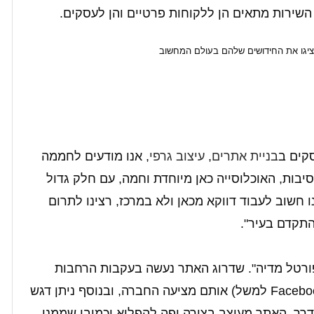
 השירות מתאים הן ללקוחות פרטיים והן לעסקים.
סקים ב
בניית אתרים
,
עיצוב גרפי
, אנו מודעים לחממה
יבות, האוכלוסייה כאן מיוחדת וחמה, עם חלק גדול
ו חשוב לעבוד דווקא מכאן ולא במרכז, רצינו לתרום
התקדם בעיר".
רטל מדיה". שדרוג האתר נעשה בעקבות הרחבות
השירותים והמוצרים החדשים (בניית עמודי Facebook למשל) אותם מציעה החברה, ובנוסף ניתן דגש
הדרך. האתר מעוצב בצורה יפה להפליא וכמובן שממנו