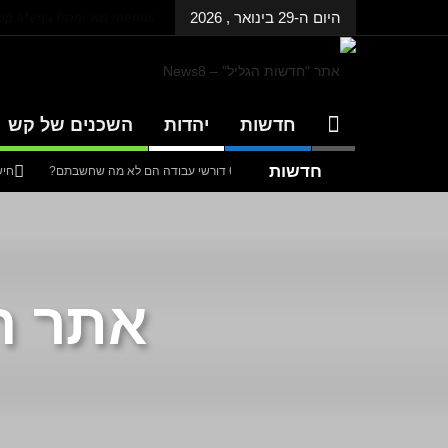
היום ה-29 בינואר , 2026
Top Menu from wp menus
חדשות
יהדות
השכנים של קש
חדשות
ית שמונה: למה 600 דורשי עבודה הם לא מה שחשבתם?
חישוב מסלול מ
אחרונות
דנציגר-אורט – הדיבייט של המדינה
אתר ה