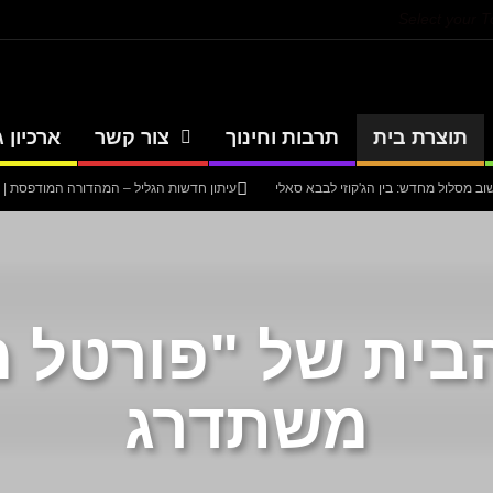
Select your 
תוצרת בית
תרבות וחינוך
צור קשר
ארכיון ג
חדש: בין הג'קוזי לבבא סאלי
עיתון חדשות הגליל – המהדורה המודפסת | גליון 940
בית של "פורטל מ
משתדרג