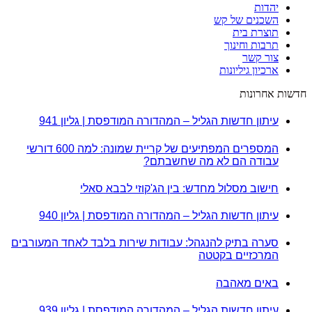
יהדות
השכנים של קש
תוצרת בית
תרבות וחינוך
צור קשר
ארכיון גיליונות
חדשות אחרונות
עיתון חדשות הגליל – המהדורה המודפסת | גליון 941
המספרים המפתיעים של קריית שמונה: למה 600 דורשי
עבודה הם לא מה שחשבתם?
חישוב מסלול מחדש: בין הג'קוזי לבבא סאלי
עיתון חדשות הגליל – המהדורה המודפסת | גליון 940
סערה בתיק להנגהל: עבודות שירות בלבד לאחד המעורבים
המרכזיים בקטטה
באים מאהבה
עיתון חדשות הגליל – המהדורה המודפסת | גליון 939