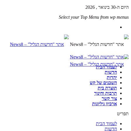
היום ה-30 בינואר , 2026
Select your Top Menu from wp menus
לעמוד הבית
חדשות
יהדות
השכנים של קש
תוצרת בית
תרבות וחינוך
צור קשר
ארכיון גיליונות
תפריט
לעמוד הבית
חדשות