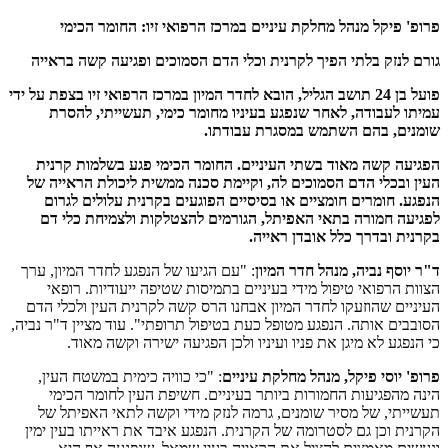
פרופ' פיקל מנהל מחלקת עיניים במרכז הרפואי זיו: החומר הכימי
גורם לנזק בלתי הפיך לקרנית וכלי הדם הסמוכים ופגיעה קשה בראייה
פועל בן 24 תושב הגליל, הובא לחדר המיון במרכז הרפואי זיו בצפת על ידי
עמיתו לעבודה, לאחר שנפגע בעיניו מחומר כימי, תעשייתי, להסרת
שומנים, בהם השתמש במסגרת עבודתו.
הפגיעה קשה מאוד בשתי העיניים. החומר הכימי פגע בשלמות קרנית
העין ובכלי הדם הסמוכים לה, וקיימת סכנה ממשית ליכולת הראייה של
הנפגע. חומרים חומציים או בסיסיים הפוגעים בקרנית עלולים לגרום
לפגיעה חמורה בתאי האפיתל, הגורמים להצטלקות ולצמיחת כלי דם
בקרנית ובדרך כלל אובדן ראייה.
ד"ר יוסף נביה, מנהל חדר המיון
: "עם הגיעו של הנפגע לחדר המיון, ערך
הצוות הרפואי טיפול מידי בעיניים בתמיסות שטיפה ייעודיות. רופאי
העיניים שהוזעקו לחדר המיון אבחנו הרס קשה לקרנית העין ולכלי הדם
הסובבים אותה. הנפגע מטופל כעת בטיפול תרופתי". עוד מציין ד"ר נביה,
כי הנפגע לא מיגן את פניו ועיניו ולכן הפגיעה ישירה וקשה מאוד.
פרופ' יוסי פיקל, מנהל מחלקת עיניים
: "כי כוויה כימית במשטח העין,
הינה מהפגיעות החמורות ביותר בעיניים. חשיפת העין לחומר הכימי
תעשייתי, של מסיר שומנים, גרמה לנזק מידי וקשה לתאי האפיתל של
הקרנית וכן גם לסטרומה של הקרנית. הנפגע איבד את ראייתו בעין ימין