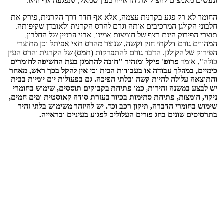
ונעשים מאמצים להציל את הראייה בעין שמאל, שנפגעה אף היא.
החומר לא רק פגע בקרנית עצמה, אלא אף חדר דרך הקרנית, פירק את
חלבוני הקולגן המרכיבים אותה וגרם להרס הקרנית ולאובדן שקיפותה.
תוצרי הפירוק הינם רצף של חומצות אמינו, אבני הבניין של החלבון,
המהווים גורם דלקתי חזק וקשה, שנוצר מהרס תאי אפיתל וכן מתוצרי
הפירוק של הקולגן. הדבר גורם להתפרקות (תמס) של הקרנית והרס העין
כולה", אומר
פרופ' פיקל ומזהיר "חובה להתמגן בעת החשיפה לחומרים
כימיים, במהלך עבודה או בעבודות הבית וכי אין להקל בכך ראש, מאחר
והתוצאה עלולה להיות קשה ובלתי הפיכה. גם בפעולות יום יומיות בבית
יש לבצע במשנה זהירות, כמו פתיחת בקבוקים תוססים, שימוש בחומרי
ניקוי, חומצות, פתיחת סתימות בכיור בעזרת סודה קאוסטית ומים חמים,
שימוש בחומרי הדברה, תיקון רכב וכד. יש להיזהר משימוש בלתי זהיר
בתרסיסים שונים בחג פורים העלולים לפגוע בעיניים ובראייה.