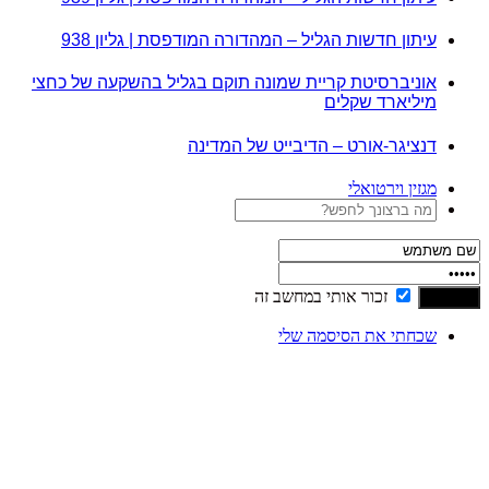
עיתון חדשות הגליל – המהדורה המודפסת | גליון 938
אוניברסיטת קריית שמונה תוקם בגליל בהשקעה של כחצי
מיליארד שקלים
דנציגר-אורט – הדיבייט של המדינה
מגזין וירטואלי
זכור אותי במחשב זה
שכחתי את הסיסמה שלי