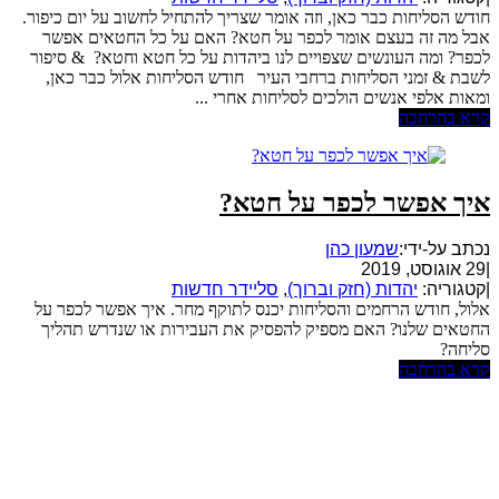
חודש הסליחות כבר כאן, וזה אומר שצריך להתחיל לחשוב על יום כיפור.
אבל מה זה בעצם אומר לכפר על חטא? האם על כל החטאים אפשר
לכפר? ומה העונשים שצפויים לנו ביהדות על כל חטא וחטא? & סיפור
לשבת & זמני הסליחות ברחבי העיר חודש הסליחות אלול כבר כאן,
ומאות אלפי אנשים הולכים לסליחות אחרי ...
קרא בהרחבה
איך אפשר לכפר על חטא?
נכתב על-ידי:
שמעון כהן
|
29 אוגוסט, 2019
|
קטגוריה:
יהדות (חזק וברוך)
,
סליידר חדשות
אלול, חודש הרחמים והסליחות יכנס לתוקף מחר. איך אפשר לכפר על
החטאים שלנו? האם מספיק להפסיק את העבירות או שנדרש תהליך
סליחה?
קרא בהרחבה