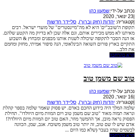
נכתב על-ידי:
שמעון כהן
|
23 ינואר, 2020
|
קטגוריה:
יהדות (חזק וברוך)
,
סליידר חדשות
תקופת ה'שובב"ים' היא לא מה"מיינסטרים" של מועדי ישראל. רבים
מאיתנו לא ממש מכירים אותם, וגם אלה שכן לא בדיוק מה הקטע שלהם.
אז הנה הסבר לתקופה שיכולה לשנות אותנו מבפנים ומבחוץ & השבוע
התקיים בארץ פורום השואה הבינלאומי, הנה סיפור אמיתי, מחזק ומחמם
את הלב...
קרא בהרחבה
טוב שם משמן טוב
נכתב על-ידי:
שמעון כהן
|
16 ינואר, 2020
|
קטגוריה:
יהדות (חזק וברוך)
,
סליידר חדשות
שלמה המלך היה כידוע החכם באדם. יש פסוק שאמר שלמה בספר קהלת
ונראה תמוה מאוד "טוב שם משמן טוב ויום המוות מיום היוולדו". תחילת
הפסוק נראה מובן, אך ההמשך מוזר, האם טוב יום המוות מיום היוולדו?!
אדם שיש לו שם טוב, זה יותר טוב משמן משובח. אגב, שמן, הכוונה
לבשֹמים שהיו בעבר (שלא כמו היום ...
קרא בהרחבה