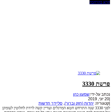
קרא בהרחבה
פרשת 3330
נכתב על-ידי:
שמעון כהן
|
20 יוני, 2019
|
קטגוריה:
יהדות (חזק וברוך)
,
סליידר חדשות
לפני 3330 שנה התרחש חטא המרגלים ועדיין קשה לרדת לחלוטין לעומקן