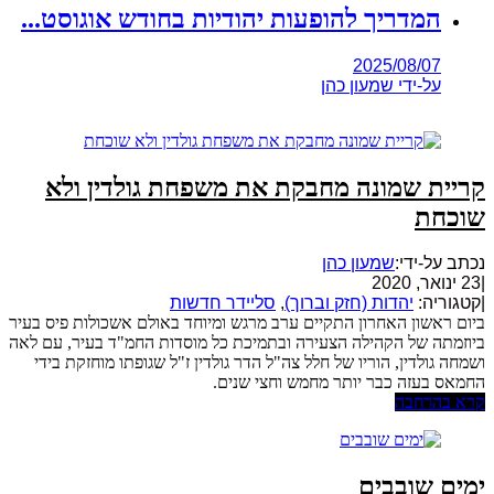
המדריך להופעות יהודיות בחודש אוגוסט...
2025/08/07
על-ידי
שמעון כהן
קריית שמונה מחבקת את משפחת גולדין ולא
שוכחת
נכתב על-ידי:
שמעון כהן
|
23 ינואר, 2020
|
קטגוריה:
יהדות (חזק וברוך)
,
סליידר חדשות
ביום ראשון האחרון התקיים ערב מרגש ומיוחד באולם אשכולות פיס בעיר
ביוזמתה של הקהילה הצעירה ובתמיכת כל מוסדות החמ"ד בעיר, עם לאה
ושמחה גולדין, הוריו של חלל צה"ל הדר גולדין ז"ל שגופתו מוחזקת בידי
החמאס בעזה כבר יותר מחמש וחצי שנים.
קרא בהרחבה
ימים שובבים