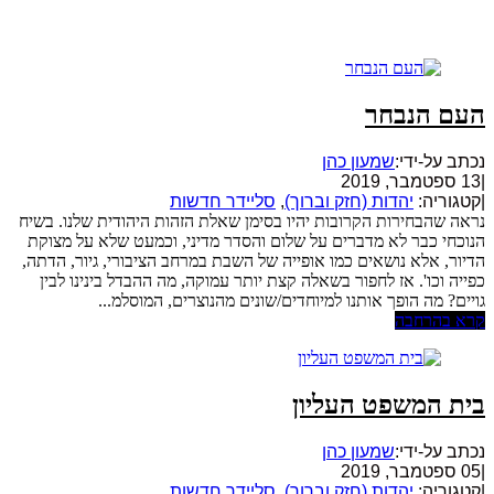
העם הנבחר
נכתב על-ידי:
שמעון כהן
|
13 ספטמבר, 2019
|
קטגוריה:
יהדות (חזק וברוך)
,
סליידר חדשות
נראה שהבחירות הקרובות יהיו בסימן שאלת הזהות היהודית שלנו. בשיח
הנוכחי כבר לא מדברים על שלום והסדר מדיני, וכמעט שלא על מצוקת
הדיור, אלא נושאים כמו אופייה של השבת במרחב הציבורי, גיור, הדתה,
כפייה וכו'. אז לחפור בשאלה קצת יותר עמוקה, מה ההבדל בינינו לבין
גויים? מה הופך אותנו למיוחדים/שונים מהנוצרים, המוסלמ...
קרא בהרחבה
בית המשפט העליון
נכתב על-ידי:
שמעון כהן
|
05 ספטמבר, 2019
|
קטגוריה:
יהדות (חזק וברוך)
,
סליידר חדשות