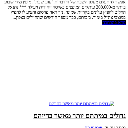
אפשר להתעלם מעלון השבת של הידברות "עונג שבת", מופץ מידי שבוע
ביותר מ-208,000 עותקים המופצים בשיטה ייחודית ויעילה *** נתנאל
החליט להפיץ עלונים בקריית שמונה, ניר ראה פרסום והציע לו להפיץ
במוצבי צה"ל באזור. בזכותם, כבר מספר חודשים שהחיילים בצפון...
קרא בהרחבה
גדולים במיתתם יותר מאשר בחייהם
נכתב על-ידי:
שמעון כהן