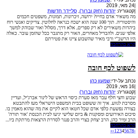
|
24 מאי, 2019
|
קטגוריה:
יהדות (חזק וברוך)
,
סליידר חדשות
מה משאיר אדם בחייו? ירושה, זיכרונות, תמונות, משפטים חכמים
והיסטוריה. תוך 100 שנה הוא ישכח כנראה לחלוטין. צדיקים ואנשי רוח
ביהדות משאירים לא רק ספרים, אלא דרך, מסלול ואור שבוהק למשך
אלפי שנים. ולהבדיל מאחרים, האור רק מתגבר ככל שהזמן עובר. כאלה
היו הרשב"י ורבי מאיר שהשבוע ציינו את פטירתם
קרא בהרחבה
לשפוט לכף חובה
נכתב על-ידי:
שמעון כהן
|
16 מאי, 2019
|
קטגוריה:
יהדות (חזק וברוך)
שבוע וחצי חלף עבר מאז סערת כיסוי הראש של לינור אברג'יל, ועדיין
מסרבת לגווע. איך זה ששופט בבית המשפט הישראלי מעז להתבטא
בצורה נפשעת כלפי אדם שכל חטאו הוא לקיים את מה שהוא מאמין בו.
סיכום האירועים ומסקנות & ביום שלישי יגיעו לבית הכנסת 'אור תורה'
הרב זמיר כהן, הרב יצחק בצרי והרב פנגר לסדרת הרצאות מרתקת ביו...
קרא בהרחבה
»
›
1
2
3
4
5
6
7
8
‹