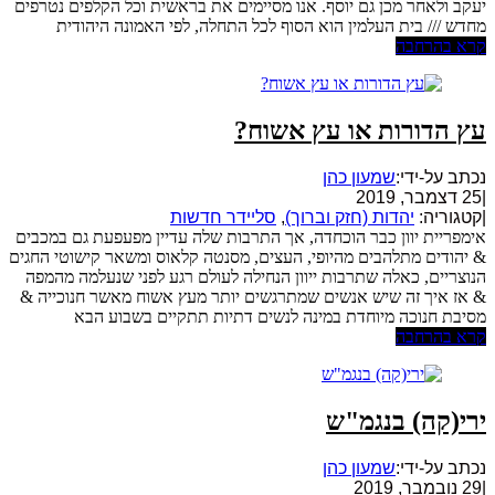
יעקב ולאחר מכן גם יוסף. אנו מסיימים את בראשית וכל הקלפים נטרפים
מחדש /// בית העלמין הוא הסוף לכל התחלה, לפי האמונה היהודית
קרא בהרחבה
עץ הדורות או עץ אשוח?
נכתב על-ידי:
שמעון כהן
|
25 דצמבר, 2019
|
קטגוריה:
יהדות (חזק וברוך)
,
סליידר חדשות
אימפריית יוון כבר הוכחדה, אך התרבות שלה עדיין מפעפעת גם במכבים
& יהודים מתלהבים מהיופי, העצים, מסנטה קלאוס ומשאר קישוטי החגים
הנוצריים, כאלה שתרבות ייוון הנחילה לעולם רגע לפני שנעלמה מהמפה
& אז איך זה שיש אנשים שמתרגשים יותר מעץ אשוח מאשר חנוכייה &
מסיבת חנוכה מיוחדת במינה לנשים דתיות תתקיים בשבוע הבא
קרא בהרחבה
ירי(קה) בנגמ"ש
נכתב על-ידי:
שמעון כהן
|
29 נובמבר, 2019