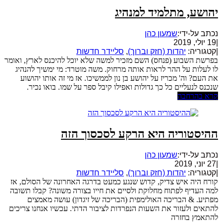
יהושע, מתלמיד למנהיג
נכתב על-ידי:
שמעון כהן
|
19 יולי, 2019
|
קטגוריה:
יהדות (חזק וברוך)
,
סליידר חדשות
בפרשת השבוע (פנחס) השם מזכיר למשה שלא יוכל להיכנס לארץ, ואומר
לו לעלות על ההר לראות אותה מרחוק. משה מוטרד: מי ימשיך להנהיג
את העם? וה' מכריז על יהושע בן נון לממשיכו. אז מי זה אותו יהושוע
שנכנס לנעליים כל כך גדולות ואפילו קיבל ספר על שמו. בואו נכיר.
קרא בהרחבה
ההיסטוריה היא הרקע לסכסוך הזה
נכתב על-ידי:
שמעון כהן
|
27 יוני, 2019
|
קטגוריה:
יהדות (חזק וברוך)
,
סליידר חדשות
קורח היה איש צדיק, קדוש שנגע כמעט בדרגה האחרונה של הסולם, אז
למה העדיף לפתוח מחלוקת ולסיים את חייו בצורה משונה? קבלו תשובה
מפתיע. & הבריכה האולימפית (הבריכה של זיגדון) עושה מאמצים
להתאים ולעזור את השעות הנפרדות לציבור הדתי. עכשיו אנחנו צריכים
להתאמץ בחזרה