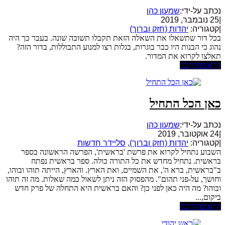
נכתב על-ידי:
שמעון כהן
|
25 נובמבר, 2019
|
קטגוריה:
יהדות (חזק וברוך)
בכל דור שתשאלו את השאלה הזאת תקבלו תשובה שונה. בעבר כך היה
נהוג כי הבנות היו כבר בוגרות, בגלות רצו למנוע התבוללות, בדור הזה?
תאלצו לקרוא את המדור.
קרא בהרחבה
כאן הכל התחיל
נכתב על-ידי:
שמעון כהן
|
24 אוקטובר, 2019
|
קטגוריה:
יהדות (חזק וברוך)
,
סליידר חדשות
השבוע נתחיל לקרוא את פרשת 'בראשית', הפרשה הראשונה בספר
בראשית. נתחיל מחדש את כל התורה כולה. ספר בראשית נפתח
ב"בראשית, ברא ה', את השמיים, ואת הארץ. והארץ, הייתה תוהו ובוהו,
וחושך, על-פני תהום". מהפסוק הזה ניתן לשאול כמה שאלות. מה זה תוהו
ובוהו? מה היה כאן לפני כן? והאם בראשית היא התחלה של פרק חדש
ביקום,...
קרא בהרחבה