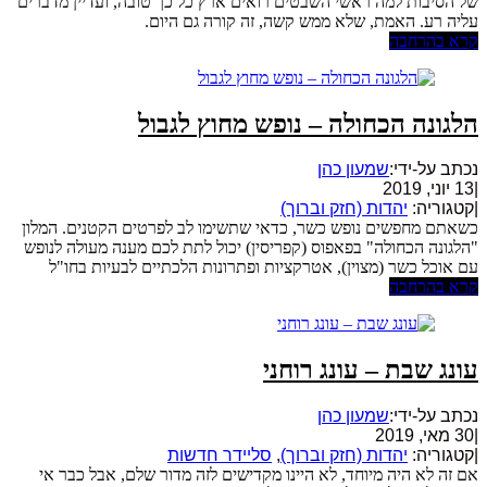
של הסיבות למה ראשי השבטים רואים ארץ כל כך טובה, ועדיין מדברים
עליה רע. האמת, שלא ממש קשה, זה קורה גם היום.
קרא בהרחבה
הלגונה הכחולה – נופש מחוץ לגבול
נכתב על-ידי:
שמעון כהן
|
13 יוני, 2019
|
קטגוריה:
יהדות (חזק וברוך)
כשאתם מחפשים נופש כשר, כדאי שתשימו לב לפרטים הקטנים. המלון
"הלגונה הכחולה" בפאפוס (קפריסין) יכול לתת לכם מענה מעולה לנופש
עם אוכל כשר (מצוין), אטרקציות ופתרונות הלכתיים לבעיות בחו"ל
קרא בהרחבה
עונג שבת – עונג רוחני
נכתב על-ידי:
שמעון כהן
|
30 מאי, 2019
|
קטגוריה:
יהדות (חזק וברוך)
,
סליידר חדשות
אם זה לא היה מיוחד, לא היינו מקדישים לזה מדור שלם, אבל כבר אי