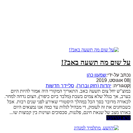
על שום מה תשעה באב?!
נכתב על-ידי:
שמעון כהן
|
08 אוגוסט, 2019
|
קטגוריה:
יהדות (חזק וברוך)
,
סליידר חדשות
במוצ"ש יחל צום תשעה באב. התאריך המקורי היה אמור להיות היום
בערב, אך בגלל שלא צמים בשבת (מלבד ביום כיפור), הצום נדחה למחר.
לכאורה מדובר בסך הכל במהלך היסטורי שאירע לפני שנים רבות. אבל
כשבוחנים את זה לעומק, די מבהיל לגלות עד כמה אנו נמצאים היום
באותו מצב של שנאת חינם, פלגנות, סכסוכים ועוינות בין קבוצות שו...
קרא בהרחבה