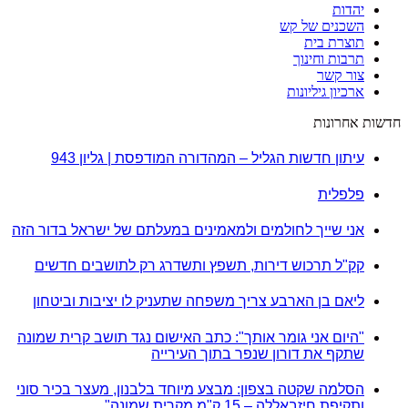
יהדות
השכנים של קש
תוצרת בית
תרבות וחינוך
צור קשר
ארכיון גיליונות
חדשות אחרונות
עיתון חדשות הגליל – המהדורה המודפסת | גליון 943
פלפלית
אני שייך לחולמים ולמאמינים במעלתם של ישראל בדור הזה
קק"ל תרכוש דירות, תשפץ ותשדרג רק לתושבים חדשים
ליאם בן הארבע צריך משפחה שתעניק לו יציבות וביטחון
"היום אני גומר אותך": כתב האישום נגד תושב קרית שמונה
שתקף את דורון שנפר בתוך העירייה
הסלמה שקטה בצפון: מבצע מיוחד בלבנון, מעצר בכיר סוני
ותקיפת חיזבאללה – 15 ק"מ מקרית שמונה"