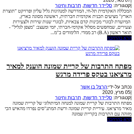
|
07 מאי, 2020
|
קטגוריה:
סליידר חדשות
,
תרבות וחינוך
המכללה האקדמית תל-חי, המדרשה למנהיגות גליל עליון ופרויקט "תוצרת
הארץ" מציעים תכנית אקדמית חברתית, ראשונה מסוגה בארץ,
המיועדת לבוגרי מכינות קדם צבאיות, לבוגרי שנות שירות ולצעירות
וצעירים, שמחפשים מסלול אקדמי-חברתי, יזמי ומעצב: "מצפן לגליל" -
תואר ראשון (B.A) רב ממדי. הלימודים ב"מ...
קרא בהרחבה
מפתח התרבות של קריית שמונה הוענק למאיר
מרציאנו בטקס פרידה מרגש
נכתב על-ידי:
הרצל בן אשר
|
05 מרץ, 2020
|
קטגוריה:
סליידר חדשות
,
תרבות וחינוך
מפתח התרבות של קריית שמונה למנחה המיתולוגי של קריית שמונה
מאיר מרציאנו. עיריית קריית שמונה ורשת המתנ"סים נפרדו מהאיש הכי
מזוהה עם התרבות בקריית שמונה
קרא בהרחבה