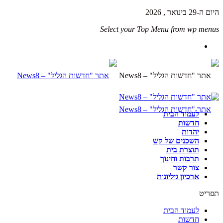
היום ה-29 בינואר , 2026
Select your Top Menu from wp menus
לעמוד הבית
חדשות
יהדות
השכנים של קש
תוצרת בית
תרבות וחינוך
צור קשר
ארכיון גיליונות
תפריט
לעמוד הבית
חדשות