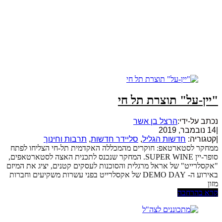
"יין-על" תוצרת תל חי
נכתב על-ידי:
הרצל בן אשר
|
14 נובמבר, 2019
|
קטגוריה:
חדשות הגליל
,
סליידר חדשות
,
תרבות וחינוך
ממחקר לסטארטאפ: חוקרים מהמכללה האקדמית תל-חי הצליחו לפתח
סופר-יין SUPER WINE. המחקר שנכנס לתכנית האצה לסטארטאפים,
"אקסלרייט" של אראל מרגלית והסוכנות לעסקים קטנים, יציג את המיזם
באירוע ה- DEMO DAY של אקסלרייט בפני עשרות משקיעים וחברות
מזון
קרא בהרחבה