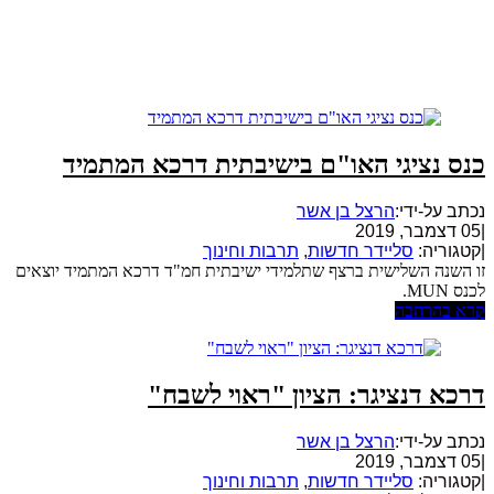
כנס נציגי האו"ם בישיבתית דרכא המתמיד
נכתב על-ידי:
הרצל בן אשר
|
05 דצמבר, 2019
|
קטגוריה:
סליידר חדשות
,
תרבות וחינוך
זו השנה השלישית ברצף שתלמידי ישיבתית חמ"ד דרכא המתמיד יוצאים
לכנס MUN.
קרא בהרחבה
דרכא דנציגר: הציון "ראוי לשבח"
נכתב על-ידי:
הרצל בן אשר
|
05 דצמבר, 2019
|
קטגוריה:
סליידר חדשות
,
תרבות וחינוך