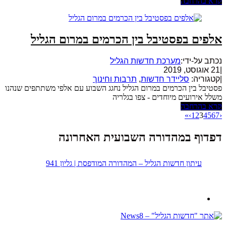
קרא בהרחבה
אלפים בפסטיבל בין הכרמים במרום הגליל
נכתב על-ידי:
מערכת חדשות הגליל
|
21 אוגוסט, 2019
|
קטגוריה:
סליידר חדשות
,
תרבות וחינוך
פסטיבל בין הכרמים במרום הגליל נחגג השבוע עם אלפי משתתפים שנהנו
משלל אירועים מיוחדים - צפו בגלריה
קרא בהרחבה
»
›
1
2
3
4
5
6
7
‹
דפדוף במהדורה השבועית האחרונה
עיתון חדשות הגליל – המהדורה המודפסת | גליון 941
נבנה ב -
ע"י:
יעד פתרונות