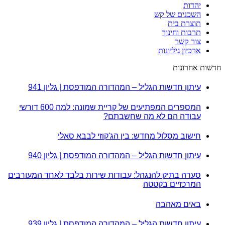
יהדות
השכנים של קש
תוצרת בית
תרבות וחינוך
צור קשר
ארכיון גיליונות
חדשות אחרונות
עיתון חדשות הגליל – המהדורה המודפסת | גליון 941
המספרים המפתיעים של קריית שמונה: למה 600 דורשי
עבודה הם לא מה שחשבתם?
חישוב מסלול מחדש: בין הג'קוזי לבבא סאלי
עיתון חדשות הגליל – המהדורה המודפסת | גליון 940
סערה בתיק להנגהל: עבודות שירות בלבד לאחד המעורבים
המרכזיים בקטטה
באים מאהבה
עיתון חדשות הגליל – המהדורה המודפסת | גליון 939