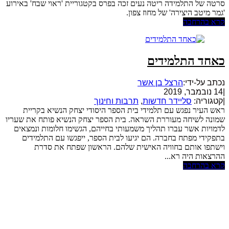
סרטה של התלמידה ריטה נעים זכה בפרס בקטגוריית 'ראוי שבח' באירוע
'גמר מיטב היצירה' של מחוז צפון.
קרא בהרחבה
כאחד התלמידים
נכתב על-ידי:
הרצל בן אשר
|
14 נובמבר, 2019
|
קטגוריה:
סליידר חדשות
,
תרבות וחינוך
ראש העיר נפגש עם תלמידי בית הספר היסודי יצחק הנשיא בקריית
שמונה לשיחה מעוררת השראה. בית הספר יצחק הנשיא פותח את שעריו
לדמויות אשר עברו תהליך משמעותי בחייהם, הגשימו חלומות ונמצאים
בתפקידי מפתח בחברה. הם יגיעו לבית הספר, ייפגשו עם התלמידים
וישתפו אותם בחוויה האישית שלהם. הראשון שפתח את סדרת
ההרצאות היה רא...
קרא בהרחבה