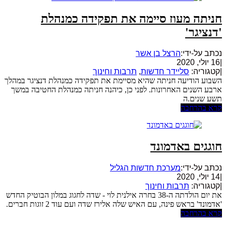
חניתה מעוז סיימה את תפקידה כמנהלת
'דנציגר'
נכתב על-ידי:
הרצל בן אשר
|
16 יולי, 2020
|
קטגוריה:
סליידר חדשות
,
תרבות וחינוך
השבוע הודיעה חניתה שהיא מסיימת את תפקידה כמנהלת דנציגר במהלך
ארבע השנים האחרונות. לפני כן, כיהנה חניתה כמנהלת החטיבה במשך
תשע שנים.ה
קרא בהרחבה
חוגגים באדמונד
נכתב על-ידי:
מערכת חדשות הגליל
|
14 יולי, 2020
|
קטגוריה:
תרבות וחינוך
את יום הולדתה ה-38 בחרה אילנית לוי - שדה לחגוג במלון הבוטיק החדש
'אדמונד' בראש פינה, עם האיש שלה אלירז שדה ועם עוד 2 זוגות חברים.
קרא בהרחבה