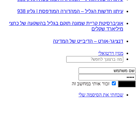
עיתון חדשות הגליל – המהדורה המודפסת | גליון 938
אוניברסיטת קריית שמונה תוקם בגליל בהשקעה של כחצי
מיליארד שקלים
דנציגר-אורט – הדיבייט של המדינה
מגזין וירטואלי
זכור אותי במחשב זה
שכחתי את הסיסמה שלי