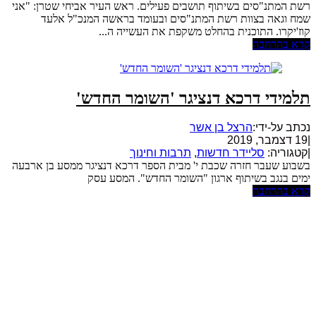
רשת המתנ"סים בשיתוף תושבים פעילים. ראש העיר אביחי שטרן: "אני
שמח וגאה בצוות רשת המתנ"סים ובעומד בראשה המנכ"ל אלעד
קוז'יקרו. התוכנית בהחלט משקפת את העשייה ה...
קרא בהרחבה
תלמידי דרכא דנציגר 'השומר החדש'
נכתב על-ידי:
הרצל בן אשר
|
19 דצמבר, 2019
|
קטגוריה:
סליידר חדשות
,
תרבות וחינוך
בשבוע שעבר חזרה שכבת י' מבית הספר דרכא דנציגר ממסע בן ארבעה
ימים בנגב בשיתוף ארגון "השומר החדש". המסע עסק
קרא בהרחבה