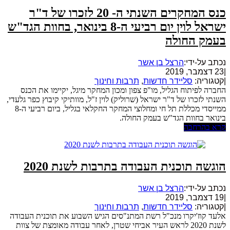
כנס המחקרים השנתי ה- 20 לזכרו של ד"ר
ישראל לוין יום רביעי ה-8 בינואר, בחוות הגד"ש
בעמק החולה
נכתב על-ידי:
הרצל בן אשר
|
23 דצמבר, 2019
|
קטגוריה:
סליידר חדשות
,
תרבות וחינוך
החברה לפיתוח הגליל, מו"פ צפון ומכון המחקר מיגל, יקיימו את הכנס
השנתי לזכרו של ד"ר ישראל (שרוליק) לוין ז"ל, מוותיקי קיבוץ כפר גלעדי,
ממייסדי מכללת תל חי ומחלוצי המחקר החקלאי בגליל, ביום רביעי ה-8
בינואר בחוות הגד"ש בעמק החולה.
קרא בהרחבה
הוגשה תוכנית העבודה בתרבות לשנת 2020
נכתב על-ידי:
הרצל בן אשר
|
19 דצמבר, 2019
|
קטגוריה:
סליידר חדשות
,
תרבות וחינוך
אלעד קוז'יקרו מנכ"ל רשת המתנ"סים הגיש השבוע את תוכנית העבודה
לשנת 2020 לראש העיר אביחי שטרן, לאחר עבודה מאומצת של צוות