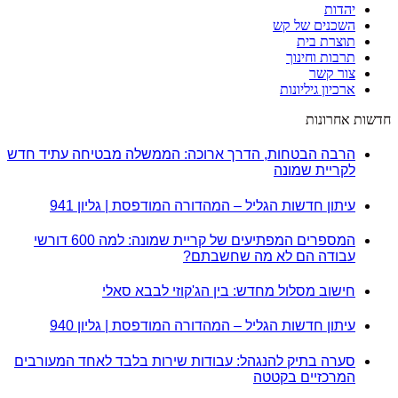
יהדות
השכנים של קש
תוצרת בית
תרבות וחינוך
צור קשר
ארכיון גיליונות
חדשות אחרונות
הרבה הבטחות, הדרך ארוכה: הממשלה מבטיחה עתיד חדש
לקריית שמונה
עיתון חדשות הגליל – המהדורה המודפסת | גליון 941
המספרים המפתיעים של קריית שמונה: למה 600 דורשי
עבודה הם לא מה שחשבתם?
חישוב מסלול מחדש: בין הג'קוזי לבבא סאלי
עיתון חדשות הגליל – המהדורה המודפסת | גליון 940
סערה בתיק להנגהל: עבודות שירות בלבד לאחד המעורבים
המרכזיים בקטטה