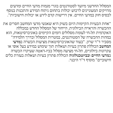
המסלול החדשני מיועד לסטודנטים בוגרי מגמות מדעי החיים ומדעים
מדויקים המעוניינים לרכוש יכולות בתחום ניתוח המידע והתכנות בנוסף
לבסיס חזק במדעי החיים. אין דרישות קדם לידע או יכולות חישוביות".
"אחת הבעיות הקיימות היום בשוק היא שאנשי מדעי המחשב חסרים את
ההכשרה והראייה הביולוגית. הייחוד של המסלול החדש במכללה
האקדמית תל-חי לעומת מסלולים דומים הקיימים באוניברסיטאות, הוא
במהות ההכשרה של הסטודנטים, במטרות המסלול ובדרך הלמידה"
מסביר ד"ר שרון. "בעוד שהאוניברסיטאות מציעות הכשרה ב
מדעי
המחשב
הכוללת פתרון בעיות ושאלות תוך שימוש במידע בעל אופי או
עקרונות ביולוגיים, תל-חי מציעה מסלול בביו-דאטה שעיקרו הכשרה
ב
מדעי החיים ובביוטכנולוגיה
הכוללת פתרון בעיות ושאלות בעזרת כלים
חישוביים" מוסיף ד"ר היבנר.