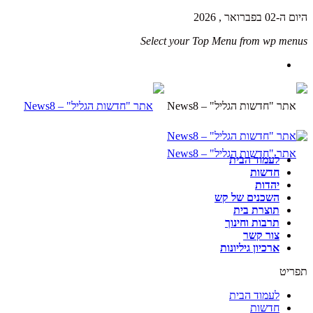
היום ה-02 בפברואר , 2026
Select your Top Menu from wp menus
לעמוד הבית
חדשות
יהדות
השכנים של קש
תוצרת בית
תרבות וחינוך
צור קשר
ארכיון גיליונות
תפריט
לעמוד הבית
חדשות