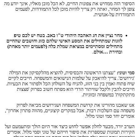
הסיפור הזה ממחיש את צפונות החיים, לא הכל מובן מאליו, אינך יודע מה
צופן לך המחר, ואתה רק צריך להיות מוכן לכל התמודדות, לפעמים
התמודדות על-אנושית.
מחר נציין את חג האהבה היהודי ט"ו באב. בטח יש לכם טיפ
לזוגות שמתחילים את המסע האישי שלהם כזוג וחושבים שהחיים
מתחילים ומסתיימים במציאת שמלת כלה (לפעמים יותר מאחת)
ובחירת …אולם
.
סמי וטוני:
"עצתנו הראשונה והבסיסית, להוציא מהלקסיקון את המילה
'גירושים'. צריך להיאבק על שלמות הנישואים והמשפחה. חייבים לקיים
שיח פתוח ואמין בין בני הזוג, להניח על השולחן הכל ולפתור את הבעיות.
חייבים להבין ולקבל שוויתור הדדי הוא מפתח חשוב בפרוק 'פצצות
מתקתקות' במשפחה ובזוגיות.
אנו שאבנו מהורינו את קדושת המשפחה ושגירושים מביאה לפרוק
משפחה עם השלכות רבות, אבל במקרים קיצוניים, מהווה פתרון אחרון",
אומרים יחד סמי וטוני מלול.
הערב יורד, מבעד לחלון אפשר לחוש כיצד אור היום הולך ומתעמעם ועל
הקירות תמונות שמספרות את סיפור חייהם של טוני וסמי מלול. אומרים