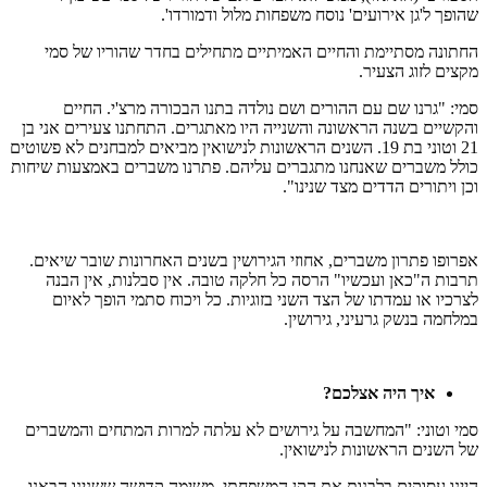
שהופך ל'גן אירועים' נוסח משפחות מלול ודמורדו'.
החתונה מסתיימת והחיים האמיתיים מתחילים בחדר שהוריו של סמי
מקצים לזוג הצעיר.
סמי: "גרנו שם עם ההורים ושם נולדה בתנו הבכורה מרצ'י. החיים
והקשיים בשנה הראשונה והשנייה היו מאתגרים. התחתנו צעירים אני בן
21 וטוני בת 19. השנים הראשונות לנישואין מביאים למבחנים לא פשוטים
כולל משברים שאנחנו מתגברים עליהם. פתרנו משברים באמצעות שיחות
וכן ויתורים הדדים מצד שנינו".
אפרופו פתרון משברים, אחוזי הגירושין בשנים האחרונות שובר שיאים.
תרבות ה"כאן ועכשיו" הרסה כל חלקה טובה. אין סבלנות, אין הבנה
לצרכיו או עמדתו של הצד השני בזוגיות. כל ויכוח סתמי הופך לאיום
במלחמה בנשק גרעיני, גירושין.
איך היה אצלכם?
סמי וטוני: "המחשבה על גירושים לא עלתה למרות המתחים והמשברים
של השנים הראשונות לנישואין.
היינו עסוקים בלבנות את הקן המשפחתי, משימה קדושה ששנינו הבאנו