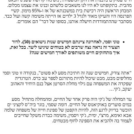
מהבית. בתקופתנו לא היו לנו משאבים כלשהם ובנינו את עצמנו מכלום.
המבחן הראשון היה רכישת בית במשכנתא של אז ו-95% מימון. קשיי
הפרנסה היו והעיקו מאוד ולגדל 3 ילדים אז הייתה משימה קשה ועול כבד.
מסתבר שההתמודדות חישלה אותנו, בסופו של דבר" הם אומרים.
טוני וסמי, לאחרונה ציינתם חמישים שנות נישואים (50). לדור
הצעיר זה נראה נצח שרבים לא בטוחים שיגיעו ליעד. בכל זאת,
איך מתחזקים חיים משותפים לאורך חמישים שנה?
"אתה צודק, חמישים שנה זה חתיכת מסע לא פשוט", בנקודה זו טוני וסמי
מחליפים מבט, מבט שיכול להיות מתורגם לספר עב כרס. הטרגדיה
שפקדה את המשפחה עם גילוי מחלת הסרטן אצל בנם היחיד והאהוב
יעקב, ג'קי…
עד המחלה של ג'קי היה פרק אחד של החיים, ומהמחלה מתחיל מסע
במים סוערים באוקיאנוס של החיים. דומה שסמי, בוגר ביה"ס לקציני ים
הוכשר בדיוק לרגע הזה, להיות הקפטן של ספינת חייה של משפחה שלמה
אבא ואימא, מרצ'י, ימית, ג'קי ויסמין, משימה כבדת משקל שחייבים
לעמוד בה ולהביא את הספינה לחוף מבטחים.