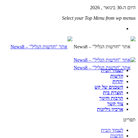
היום ה-30 בינואר , 2026
Select your Top Menu from wp menus
לעמוד הבית
חדשות
יהדות
השכנים של קש
תוצרת בית
תרבות וחינוך
צור קשר
ארכיון גיליונות
תפריט
לעמוד הבית
חדשות