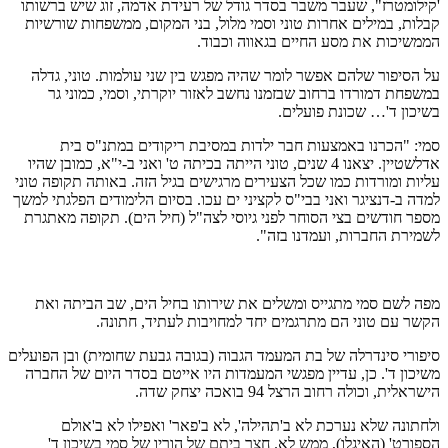
'קילומטרז", שעבר משבר בסדר גודל של רעידת אדמה, זוג שיש ברשותו
קבלות, במילים אחרות טוני וסמי מלול, בני המקום, ממשפחות שורשיות
הממשיכות את מסע החיים בגאווה וכבוד.
על הסיפור שלהם אפשר לומר שהיה מפגש בין שני עולמות. טוני, גדלה
במשפחת דמורדו ברחוב שבזמנו נחשב לאזור יוקרתי, וסמי, כמוני גר
בשיכון ד'… שכונת פועלים.
סמי: "הכרנו באמצעות חבר ילדות במסיבת ריקודים במתנ"ס בית
אדלשטיין. יצאנו 4 שנים, טוני הייתה בכיתה ט' ואני ב-י"א, כמובן שהיו
עליות ומורדות כמו שכל הצעירים מרגישים בגיל הזה. באותה תקופה טוני
למדה ב-דנציגר ואני בבי"ס לקציני ים עכו. בסיום הלימודים הפלגתי למשך
מספר חודשים בצי הסוחר לפני גיוסי לצה"ל (חיל הים). תקופה מאתגרת
לשמירת החברות, ועמדנו בזה".
מפה לשם סמי מתגייס ומשלים את שירותו בחיל הים, שב הביתה ואת
הקשר עם טוני הם מתרגמים יחד למחויבות לעתיד, חתונה.
סיפורי סינדרלה של בת המעמד הגבוה (בגובה גבעת שחומית) ובן הפועלים
משיכון ד'. כן, עדיין מפגשי המעמדות היו אייטם בסדר היום של החברה
הישראלית, וכולה רחוב הרצל 94 בואכה יצחק שדה.
ולחתונה שלא נערכת לא ב'תהילה', לא ב'פאר' ואפילו לא ב'אולם
הספורט' (האיגלו), ממש לא. חצר ביתם של הוריו של סמי בשיכון ד'