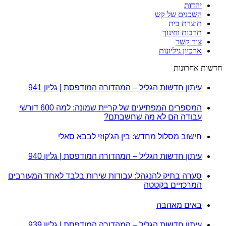
יהדות
השכנים של קש
תוצרת בית
תרבות וחינוך
צור קשר
ארכיון גיליונות
חדשות אחרונות
עיתון חדשות הגליל – המהדורה המודפסת | גליון 941
המספרים המפתיעים של קריית שמונה: למה 600 דורשי
עבודה הם לא מה שחשבתם?
חישוב מסלול מחדש: בין הג'קוזי לבבא סאלי
עיתון חדשות הגליל – המהדורה המודפסת | גליון 940
סערה בתיק להנגהל: עבודות שירות בלבד לאחד המעורבים
המרכזיים בקטטה
באים מאהבה
עיתון חדשות הגליל – המהדורה המודפסת | גליון 939