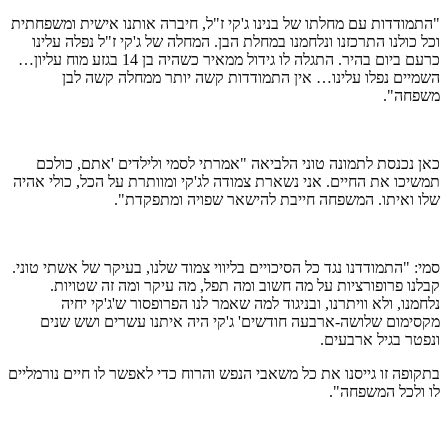
"התמודדות עם מחלתו של בנינו ג'קי ז"ל, חיברה אותנו אישית ומשפחתית
וכל כולנו התרכזנו ונלחמנו במחלת הבן. המחלה של ג'קי ז"ל נפלה עלינו
כרעם ביום בהיר. התגלה לו גידול ממאיר כשהיה בן 14 בגזע מוח עליון…
השמיים נפלו עלינו… אין התמודדות קשה יותר ממחלה קשה לבן
משפחה".
כאן נכנסת לתמונה טוני הלביאה "אמרתי לסמי ולילדים 'אתם, כולכם
תמשיכו את החיים. אני נשארת צמודה לג'קי ומוותרת על הכל, כולי אהיה
שלו ואיתו. המשפחה חייבת להישאר שפויה ומתפקדת".
סמי: "התמודדנו נגד כל הסיכויים בליווי צמוד שלנו, בעיקר של אשתי טוני.
קבלנו פרופורציות על מה חשוב ומה תפל, מה עיקר ומה זה שטויות.
נלחמנו, ולא וויתרנו, ובניגוד למה שאמר לנו הפרופסור ש'ג'קי יחיה
מקסימום שלושה-ארבעה חודשים' ג'קי היה איתנו עשרים ושש שנים
ונפטר בגיל ארבעים.
בתקופה זו גייסנו את כל משאבי הנפש והרוח כדי לאפשר לו חיים נורמליים
לו ולכל המשפחה".