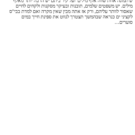
ש'תמונה אחת שווה אלף מילים' ועל קיר ביתם יש הרבה יותר מאלף
מילים. יש משפטים שלמים, תובנות ובעיקר מסקנות ולקחים לחיים
שאסור לוותר עליהם, ורק אז אתה מבין שאין מקרה ואם למדת בבי"ס
לקציני ים כנראה שבהמשך תצטרך לנווט את ספינת חייך במים
סוערים…