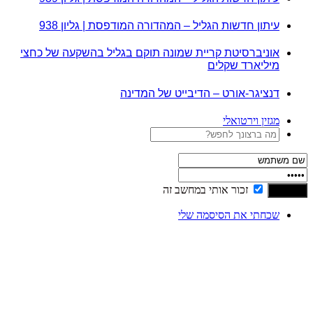
עיתון חדשות הגליל – המהדורה המודפסת | גליון 938
אוניברסיטת קריית שמונה תוקם בגליל בהשקעה של כחצי
מיליארד שקלים
דנציגר-אורט – הדיבייט של המדינה
מגזין וירטואלי
זכור אותי במחשב זה
שכחתי את הסיסמה שלי