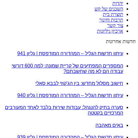
יהדות
השכנים של קש
תוצרת בית
תרבות וחינוך
צור קשר
ארכיון גיליונות
חדשות אחרונות
עיתון חדשות הגליל – המהדורה המודפסת | גליון 941
המספרים המפתיעים של קריית שמונה: למה 600 דורשי
עבודה הם לא מה שחשבתם?
חישוב מסלול מחדש: בין הג'קוזי לבבא סאלי
עיתון חדשות הגליל – המהדורה המודפסת | גליון 940
סערה בתיק להנגהל: עבודות שירות בלבד לאחד המעורבים
המרכזיים בקטטה
באים מאהבה
עיתון חדשות הגליל – המהדורה המודפסת | גליון 939