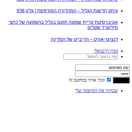
עיתון חדשות הגליל – המהדורה המודפסת | גליון 938
אוניברסיטת קריית שמונה תוקם בגליל בהשקעה של כחצי
מיליארד שקלים
דנציגר-אורט – הדיבייט של המדינה
מגזין וירטואלי
זכור אותי במחשב זה
שכחתי את הסיסמה שלי