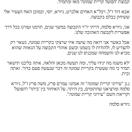
קבוצת 'הפועל קריית שמונה' מאז ומתמיד.
אבא דוד ז"ל, ויבל"א האחים אלברט, גיורא, יוסי, וכמובן האח הצעיר אלי
ששיחק כבלם בקבוצה.
אני, גיורא סלמה, הייתי יו"ר הקבוצה במשך שנים, תרמנו ועזרנו בכל דרך
אפשרית לקבוצה האהובה שלנו.
אבל כאשר אני רואה מה עושה איזי שרצקי בקריית שמונה, נשאר רק
להצדיע לו, ולהודות לו בשמנו ובשם אוהדי הקבוצה על הגאווה שהוא
מביא לנו והשמחה שמכניס לנו שנים.
'לא משנה מה יגידו עליך, ומה תעשה מכאן והלאה, אתה בליבנו תישאר
תמיד כי מה שעשית בקריית שמונה זה דבר שנעשה פעם בדור. ואתה
זכית.
נ.ב "עירוני קריית שמונה" זה אנחנו: עמרם פרץ, משה פרץ ז"ל, גיורא
סלמה ומרציאנו שחתומים, בין היתר, על האיחוד בין 'ביתר' ו'הפועל'
וקריאת השם "עירוני קריית שמונה".
גיורא סלמה