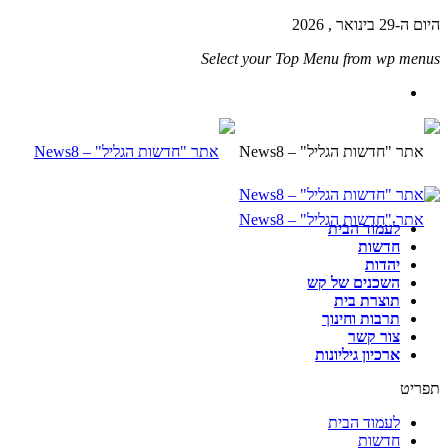
היום ה-29 בינואר , 2026
Select your Top Menu from wp menus
לעמוד הבית
חדשות
יהדות
השכנים של קש
תוצרת בית
תרבות וחינוך
צור קשר
ארכיון גיליונות
תפריט
לעמוד הבית
חדשות