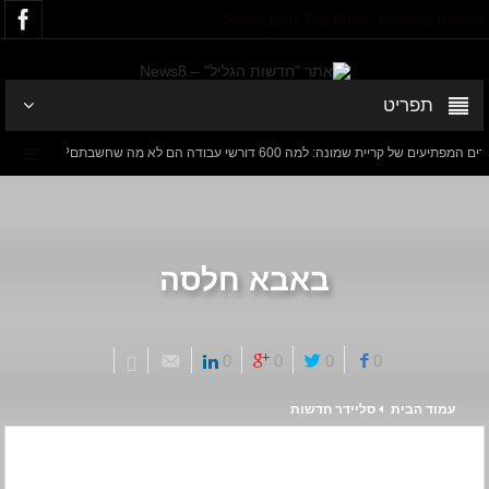
Select your Top Menu from wp menus
תפריט
ל קריית שמונה: למה 600 דורשי עבודה הם לא מה שחשבתם?
חישוב מס
דנציגר-אורט – הדיבייט של המדינה
באבא חלסה
0
0
0
0
עמוד הבית
סליידר חדשות