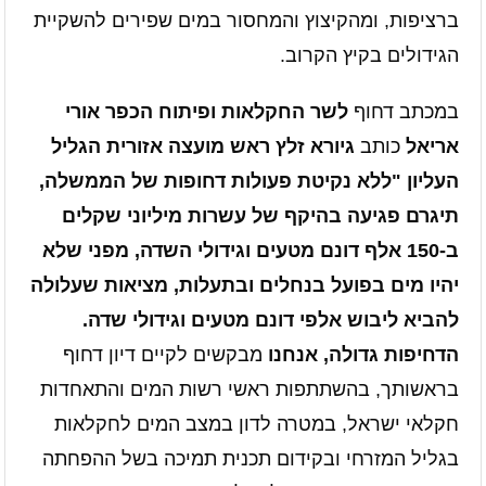
ברציפות, ומהקיצוץ והמחסור במים שפירים להשקיית
הגידולים בקיץ הקרוב.
במכתב דחוף
לשר החקלאות ופיתוח הכפר אורי
אריאל
כותב
גיורא זלץ ראש מועצה אזורית הגליל
העליון "ללא נקיטת פעולות דחופות של הממשלה,
תיגרם פגיעה בהיקף של עשרות מיליוני שקלים
ב-150 אלף דונם מטעים וגידולי השדה, מפני שלא
יהיו מים בפועל בנחלים ובתעלות, מציאות שעלולה
להביא ליבוש אלפי דונם מטעים וגידולי שדה.
הדחיפות גדולה, אנחנו
מבקשים לקיים דיון דחוף
בראשותך, בהשתתפות ראשי רשות המים והתאחדות
חקלאי ישראל, במטרה לדון במצב המים לחקלאות
בגליל המזרחי ובקידום תכנית תמיכה בשל ההפחתה