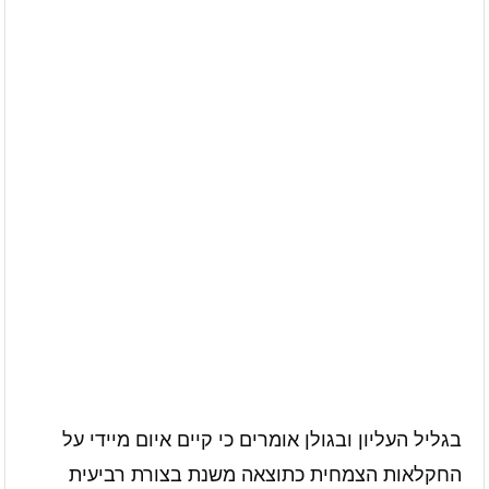
עיתון חדשות הגליל – המהדורה המודפסת | גליון 939
עיתון חדשות הגליל – המהדורה המודפסת | גליון 938
אוניברסיטת קריית שמונה תוקם בגליל בהשקעה של כחצי מיליארד
שקלים
דנציגר-אורט – הדיבייט של המדינה
בגליל העליון ובגולן אומרים כי קיים איום מיידי על
החקלאות הצמחית כתוצאה משנת בצורת רביעית