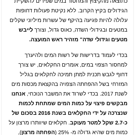
כתוצאה מהקיצוץ והמחסור במים שפירים להשקיית
הגידולים בקיץ הקרוב. ללא נקיטת פעולות דחופות
עלולה להיות פגיעה בהיקף של עשרות מיליוני שקלים
במטעים ובגידולי השדה, כאוס גדול, וצורך
לייבש
מטעים וגידולי שדה" מזהיר ראש המועצה.
בכדי לעמוד בדרישות של רשות המים ולהיערך
למחסור הצפוי במים, אומרים החקלאים, יש צורך
דחוף לגבש תכנית למתן תמיכה לחקלאים בגליל
המזרחי בשל ההפחתה הצפויה בהקצאת מכסות מים
לשנת 2017. בכדי לשרוד את המשבר הנוכחי,
אנחנו
מבקשים פיצוי על כמות המים שמתחת לכמות
שנצרכה על ידי החקלאים בשנת 2016 בסכום של
כ-2.7 שקל למטר מעוקב
. חקלאים שיוותרו מרצון על
כמות מים שהיא גדולה מ- 25% (
הפחתה מרצון
),