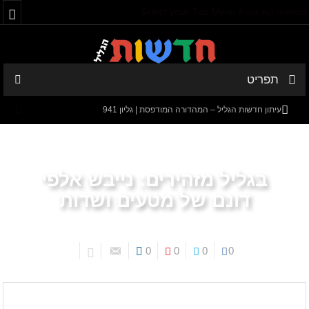
Select your Top Menu from wp menus
תפריט
עיתון חדשות הגליל – המהדורה המודפסת | גליון 941
המספרים המפתיעים של קריית שמונה: למה 600 דורשי עבודה הם לא
מה שחשבתם?
בגליל מזהירים: נייבש אלפי
חישוב מסלול מחדש: בין הג'קוזי לבבא סאלי
דונם של מטעים ושדות
עיתון חדשות הגליל – המהדורה המודפסת | גליון 940
סערה בתיק להנגהל: עבודות שירות בלבד לאחד המעורבים המרכזיים
0
0
0
0
בקטטה
עמוד הבית
השכנים של קש
באים מאהבה