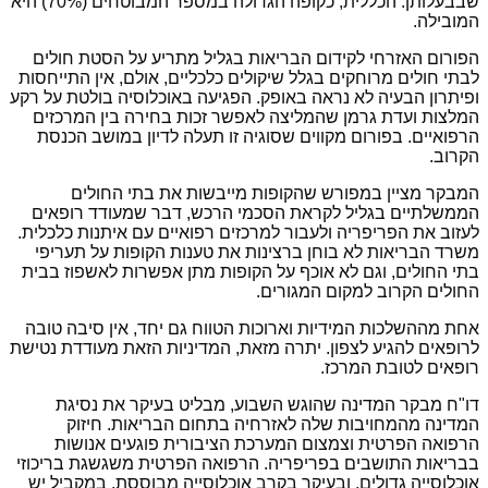
שבבעלותן. הכללית, כקופה הגדולה במספר המבוטחים (70%) היא
המובילה.
הפורום האזרחי לקידום הבריאות בגליל מתריע על הסטת חולים
לבתי חולים מרוחקים בגלל שיקולים כלכליים, אולם, אין התייחסות
ופיתרון הבעיה לא נראה באופק. הפגיעה באוכלוסיה בולטת על רקע
המלצות ועדת גרמן שהמליצה לאפשר זכות בחירה בין המרכזים
הרפואיים. בפורום מקווים שסוגיה זו תעלה לדיון במושב הכנסת
הקרוב.
המבקר מציין במפורש שהקופות מייבשות את בתי החולים
הממשלתיים בגליל לקראת הסכמי הרכש, דבר שמעודד רופאים
לעזוב את הפריפריה ולעבור למרכזים רפואיים עם איתנות כלכלית.
משרד הבריאות לא בוחן ברצינות את טענות הקופות על תעריפי
בתי החולים, וגם לא אוכף על הקופות מתן אפשרות לאשפוז בבית
החולים הקרוב למקום המגורים.
אחת מההשלכות המידיות וארוכות הטווח גם יחד, אין סיבה טובה
לרופאים להגיע לצפון. יתרה מזאת, המדיניות הזאת מעודדת נטישת
רופאים לטובת המרכז.
דו"ח מבקר המדינה שהוגש השבוע, מבליט בעיקר את נסיגת
המדינה מהמחויבות שלה לאזרחיה בתחום הבריאות. חיזוק
הרפואה הפרטית וצמצום המערכת הציבורית פוגעים אנושות
בבריאות התושבים בפריפריה. הרפואה הפרטית משגשגת בריכוזי
אוכלוסייה גדולים, ובעיקר בקרב אוכלוסייה מבוססת. במקביל יש