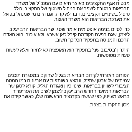
מבטיח אגף התקציבים באוצר תיאום עם המנכ"ל של משרד
הבריאות במטרה לשפר את הניהול השוטף של התקציב, כולל
טיפול בשינויים תקציביים. דבר לא קרה, וגם היום מי שמנהל בפועל
את מערכת הבריאות הוא משרד האוצר.
כדי לסיים בנימה אופטימית אומר שסגן שר הבריאות הרב יעקב
ליצמן, שגם בפעם הקודמת קיבל כאן אשראי ולא איכזב, הוא האדם
החכם והמנוסה בתפקיד הכל כך חשוב.
היתרון 'בסיבוב שני' בתפקיד הוא האופציה לא לחזור ואלא לעשות
טעויות מטופשות.
הפורום האזרחי לקידום הבריאות בגליל שהוקם במסגרת תוכנים
עמיתים של ארגון שתי"ל, ונמצא בשותפות עם ארגונים כמו המטה
הציבורי לשוויון בבריאות, שינוי כיוון ואגודת הגליל, קורא לסגן שר
הבריאות המיועד החדש הרב יעקב ליצמן לשים את הפריפריה
בראש מעייניו, כפי שעשה בקדנציה הראשונה שלו, כאשר קידם את
מכון ההקרנות בצפת.