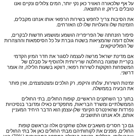
על אף שלכאורה האוויר כאן נקי יותר, המים צלולים ונקיים ואנו
טובלים בירוק, זו התוצאה.
את הסיבות צריך לחפש בשירות הרפואי אותו אנחנו מקבלים,
הזמינות שלו והעלויות שלו לנו האזרחים.
סיפור הזנחתה של הפריפריה הושמע ומושמע חדשות לבקרים,
אולם דומה שהמציאות בשטח גוברת על כל הסיסמאות וההצהרות
של הפוליטיקאים.
אם מדינת ישראל מרשה לעצמה לסגור את חדר המיון הקדמי
בקריית שמונה בהחלטה שרירותית ולהוסיף על סבלם של
המשפחות הזקוקות לשירות רפואי, דווקא בשעות הלילה, זה אומר
דרשני.
זמינות השירות, עלותו והיקפו, רק הולכים ומצטמצמים, ואין פותר
את הבעיה בממשלה.
בתוך כך השחקנים הראשיים, קופות החולים, בתי החולים
הממשלתיים ומשרד הבריאות, מתפקדים כאילו ומדובר בנסיכויות
נפרדות שהאינטרס הקיומי שלן-עצמן הוא הדבר היחיד המעניין
אותם, ולא אנחנו התושבים.
גם כך חסרים משאבים אולם שחקנים אלה ובראשם קופות
החולים, מפנים את לקוחותיהם מבתי החולים כאן אל בתי החולים