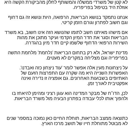
לא קטן של משרדי ממשלה והמשותף לחלק מהביקורת הקשה היא
אוזלת היד בטיפול בפריפריה.
אנחנו נתמקד בנושא הבריאות, הרפואה, היות ונושא זה גם דחוף
וגם חשוב לפתרון וגורם הזמן קריטי.
אם מישהו מאיתנו חשב לתומו שהנושא הזה אינו חשוב, בא משרד
הבריאות וסגר את חדר המיון הקדמי ועיקר מתוכן את מהות
השירות הרפואי הדחוף שלשמו קיים חדר מיון בהגדרה.
מדינת ישראל, ולא רק בתחום הבריאות 'נלחמת' מלחמת התשה
בפריפריה וגם מצליחה במקרים לא מעטים.
על ניצחונות מעין אלה אפשר לומר 'עוד ניצחון כזה ואבדנו'.
האפשרות השנייה היא מה שקרה עם התפרצות הזעם של
האתיופים בשבועות האחרונים. גם אופציה זו נדירה ואינה
אפקטיבית לאורך זמן.
לכן, הדו"ח של מבקר המדינה הוא עוגן רציני ומהימן להיאחז בו
ולהפוך אותו לכלי עבודה בפתרון הבעיה מול משרד הבריאות.
כתוצאה ממצב הבריאות, תוחלת החיים כאן נמוכה במספר שנים
לא מבוטל מתוחלת חייו של תושב מרכז הארץ.