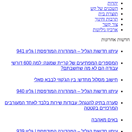
יהדות
השכנים של קש
תוצרת בית
תרבות וחינוך
צור קשר
ארכיון גיליונות
חדשות אחרונות
עיתון חדשות הגליל – המהדורה המודפסת | גליון 941
המספרים המפתיעים של קריית שמונה: למה 600 דורשי
עבודה הם לא מה שחשבתם?
חישוב מסלול מחדש: בין הג'קוזי לבבא סאלי
עיתון חדשות הגליל – המהדורה המודפסת | גליון 940
סערה בתיק להנגהל: עבודות שירות בלבד לאחד המעורבים
המרכזיים בקטטה
באים מאהבה
עיתון חדשות הגליל – המהדורה המודפסת | גליון 939