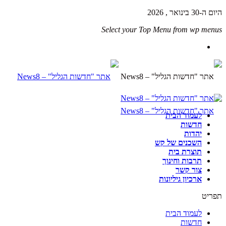
היום ה-30 בינואר , 2026
Select your Top Menu from wp menus
לעמוד הבית
חדשות
יהדות
השכנים של קש
תוצרת בית
תרבות וחינוך
צור קשר
ארכיון גיליונות
תפריט
לעמוד הבית
חדשות