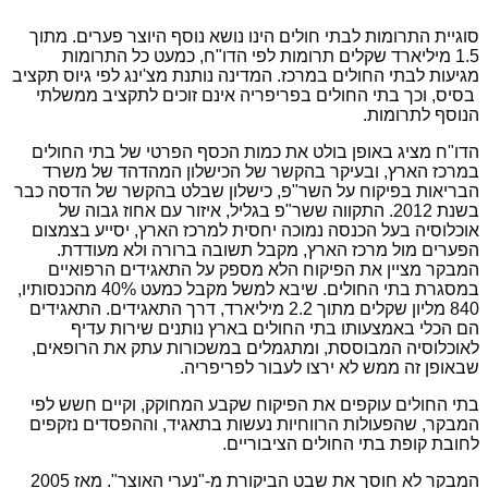
סוגיית התרומות לבתי חולים הינו נושא נוסף היוצר פערים. מתוך
1.5 מיליארד שקלים תרומות לפי הדו"ח, כמעט כל התרומות
מגיעות לבתי החולים במרכז. המדינה נותנת מצ'ינג לפי גיוס תקציב
בסיס, וכך בתי החולים בפריפריה אינם זוכים לתקציב ממשלתי
הנוסף לתרומות.
הדו"ח מציג באופן בולט את כמות הכסף הפרטי של בתי החולים
במרכז הארץ, ובעיקר בהקשר של הכישלון המהדהד של משרד
הבריאות בפיקוח על השר"פ, כישלון שבלט בהקשר של הדסה כבר
בשנת 2012. התקווה ששר"פ בגליל, איזור עם אחוז גבוה של
אוכלוסיה בעל הכנסה נמוכה יחסית למרכז הארץ, יסייע בצמצום
הפערים מול מרכז הארץ, מקבל תשובה ברורה ולא מעודדת.
המבקר מציין את הפיקוח הלא מספק על התאגידים הרפואיים
במסגרת בתי החולים. שיבא למשל מקבל כמעט 40% מהכנסותיו,
840 מליון שקלים מתוך 2.2 מיליארד, דרך התאגידים. התאגידים
הם הכלי באמצעותו בתי החולים בארץ נותנים שירות עדיף
לאוכלוסיה המבוססת, ומתגמלים במשכורות עתק את הרופאים,
שבאופן זה ממש לא ירצו לעבור לפריפריה.
בתי החולים עוקפים את הפיקוח שקבע המחוקק, וקיים חשש לפי
המבקר, שהפעולות הרווחיות נעשות בתאגיד, וההפסדים נזקפים
לחובת קופת בתי החולים הציבוריים.
המבקר לא חוסך את שבט הביקורת מ-"נערי האוצר". מאז 2005