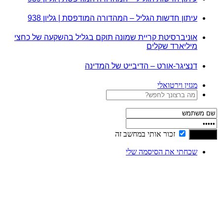
עיתון חדשות הגליל – המהדורה המודפסת | גליון 938
אוניברסיטת קריית שמונה תוקם בגליל בהשקעה של כחצי
מיליארד שקלים
דנציגר-אורט – הדיבייט של המדינה
מגזין וירטואלי
זכור אותי במחשב זה
שכחתי את הסיסמה שלי