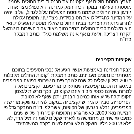
הארץ. הסטת חולים אף מקטינה את הכנסות בית החולים שממנו
מוסטת הפעילות. במקרה כזה הנזק למדינה הוא כפול: מצד אחד,
גירעון בית החולים שממנו מוסטת הפעילות עלול לגדול, ועל כן יהיה
על המדינה להגדיל לו את הסובסידיה. מצד שני, הקופה עלולה
לחרוג מתקרת הצריכה בבית החולים שאליו מוסטת הפעילות, ואז
היא משלמת לבית החולים מחיר נמוך מאוד עבור השירותים שמעל
תקרת הצריכה, ולעתים אף אינה משלמת כלל
"" כותב המבקר
בדו"ח.
שקיפות תקציבית
מבקר המדינה באמצעות אנשיו הגיע אל נבכי הסעיפים בתוכם
מסתתרים נתונים מעניינים. כותב המבקר: "קופות החולים מקבלות
כ-200 מיליון שקלים כל שנה לצורך פיתוח שירותי רפואה בפריפריה
במסגרת הסכם קפיטציה שמתעדכן מדי פעם. תקציבים אלה,
למרות שהינם כספי ציבור אינם שקופים, ובכך מרשות לעצמן
הקופות להשקיע אותו כמיטב הבנתן, יתכן שאף לא לטובת
הפריפריה. סביר להניח שתקציב זה במקום להיות מושקע מדי שנה
בפריפריה, נבלע בגרעון של הקופות, אשר לפי דו"ח המבקר גדל פי
חמישה מאז 2009. כאשר גרעון הקופות קופץ תוך שלוש שנים
כמעט פי שתיים, מחמישה מיליארד שקלים לשמונה מיליארד, לא
פלא ש-200 מליון השקלים לא זוכים לשום בקרה ממשלתית".