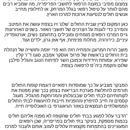
צמצום מסיבי במענה הרפואי לתושבי הפריפריה, מה שמביא רבים
מהם לוותר על טיפול רפואי בגלל המרחק, או לחילופין מחייב
אנשים חולים לנסיעות ארוכות למרכז הארץ.
כאן המקום לציין שבית החולים 'שלנו' זיו בצפת עושה את המיטב
והמירב כדי לענות על הצרכים של תושבי האזור. בשנים האחרונות
גייס המרכז רופאים מומחים ומובילים בתחומם: נשים, אורטופדיה,
עיניים, כירורגיה, מחלות פנימיות, אף אוזן גרון, ילדים ועוד.
משב הרוח המרענן והמחיה הזה הוא פרי יוזמה ותושייה של הנהלת
בית החולים בראשות של פרופ' אוסקר אמבון, סגנו ד"ר קלין
שפירא, עמותת הידידות וכמובן השר לפיתוח הנגב והגליל סילבן
שלום והקמת ביה"ס לרפואה בצפת.
המבקר מצביע על כך שמוסדות רפואיים דוגמת קופות החולים
תורמים להחלשת מערכת הבריאות בצפון בכך שהן מפנות את
לקוחותיהם לבתי חולים שבבעלותן והמרוחקות מהגליל. מעגל
קסמים זה חייב להיפרץ וההפניות חייבות להיעשות לבתי החולים
הממשלתיים הנמצאים באזור הגיאוגרפי בו האוכלוסייה חייה.
"
הדבר עלול לפגוע בבתי חולים שהקופה לא מפנה אליהם חולים
בכמות מספקת, בעיקר בתי חולים בפריפריה, שכן רופאים
המעוניינים בהתמחות מקצועית עלולים לעזוב אותם ולעבור למרכז