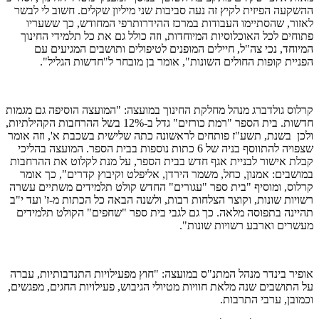
ההשקעה הפיזית לקיץ זה נעה סביבות שני מיליון שקלים. חשוב לי לבשר
לאזור, שהסתיימו העבודות במרכז ההידרותרפי המחודש, כך ששעריו
פתוחים לכל האוכלוסיות המיוחדות, וזה כולל גם את כל תלמידי החינוך
המיוחד, נכי צה"ל, חיילים המופנים לטיפולים ותושבים המגיעים עם
הפניית קופות החולים השונות", אומר בן מובחר ל"חדשות הגליל".
קרלוס גולדברג מנהל מחלקת החינוך במועצה: "המועצה הוסיפה גם מגמות
חדשות. בית הספר "רמת כורזים" גדל ב-12% בשל ההרחבות הקהילתיות,
ולכן בשנת, תשע"ז פותחים לראשונה כתה שלישית בשכבת א', וזה אומר
שצפויה להתווסף בניה של 6 כתות נוספות בבית הספר. המועצה בהליכי
קבלת אישור לבניית אגף חדש בבית הספר, על מנת לקלוט את ההרחבות
במושבים: אמנון, כחל, משמר הירדן, אליפלט וקיבוץ קדרים", כך אומר
קרלוס, ומוסיף "בית ספר "עגורים" החדש קולט תלמידים משתיים עשרה
רשויות שונות, וקוצר הצלחות רבות, ולשנה הבאה כל הכתות מ-ז' ועד י"ב
תהיינה בתפוסה מלאה. כך גם לגבי בית ספר "שחפים" הקולט תלמידים
מעשרים וארבע רשויות שונות".
אופיר בינדר מנהל המתנ"ס במועצה: "חוץ מפעילויות התנדבותיות, עברה
על התושבים שנה מלאת חוויות מטיולי הגיבוש, פעילויות החגים, מפגשים,
וכמובן, ערבי התרבות.