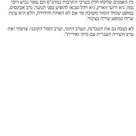
בין האמנים שלקחו חלק בערבי התרבות במתנ"ס הם עופר גביש ויוסי
גמזו, גיא ורועי זוארץ, גיא ויהל שבאו להופיע בפני הנוער, נדב אבקסיס,
במופע שכולו הומור משובח ומי אם לא האחת והיחידה, הלא היא עינת
שרוף במופע שירה בציבור.
לא נשכח גם את הטברנה, הערב היווני, וערב הזמר הקובני- צרפתי ואת
ערב השירה העברית עם מיקי ואירית".