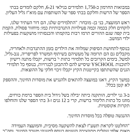
במבואות החרמון כ-1,750 תלמידים בגילאי 6-21, חלקם לומדים בבתי
הספר של הרשות וחלקם בבתי ספר של השותפות עם מוא"ז גליל העליון.
ראש המועצה, בני בן- מובחר: "התלמידים שלנו, הם דור העתיד שלנו,
לוקחים חלק בכמה וכמה פעילויות התנדבותיות כמו: מיחזור פסולת, הקמת
בית קפה שגם ההורים תרמו רבות בהקמתו והכנסותיו מושקעות בפעילות
ילדי המושב.
בנוסף לתחושת הסיפוק שמלווה את הילדים בזמן ההתנדבות ולאחריה,
מקבלים גם הם תרומה על מעשיהם בשיתוף המשרד לפריפריה, נגב-גליל,
למשל, בימים הקרובים כל תלמידי כתות י' ברשות, יקבלו מתנה רישיון
לתוכנות YSCHOOL שיסייע להם להתכונן לבגרויות, בנוסף כל תלמידי
הגנים שהשתתפו בקייטנות הקיץ יקבלו זיכוי חלקי על ההוצאות.
במשך הקיץ, דאגו במועצה להתאים ולהנגיש את מוסדות החינוך, וההספק
לא קטן בכלל.
ב-3 גני ילדים, הותקנה כיתה יבילה בשל גידול בית הספר ברמת כורזים,
מוזגו כל כתות הלימוד ברשות, קרי ב 12 גנים ו-3 בתי הספר שלנו והוחלפו
תקרות אקוסטיות.
ההנגשה טופלה בכל מוסדות החינוך.
"החלטנו לקראת תשע"ז לצאת להשקעה מסיבית, והמועצה העמידה
מאות אלפי שקלים מתקציבה השוטף בנוסף למענקי משרד החינוך, וסה"כ