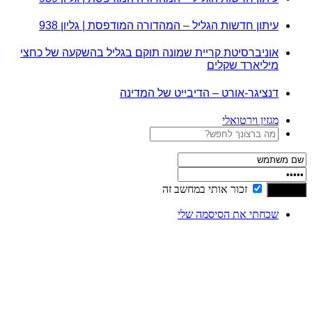
עיתון חדשות הגליל – המהדורה המודפסת | גליון 938
אוניברסיטת קריית שמונה תוקם בגליל בהשקעה של כחצי
מיליארד שקלים
דנציגר-אורט – הדיבייט של המדינה
מגזין וירטואלי
זכור אותי במחשב זה
שכחתי את הסיסמה שלי