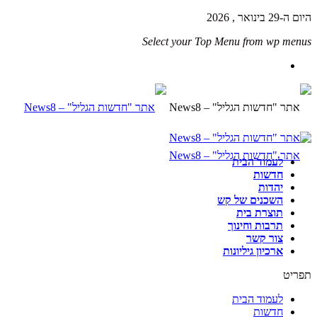
היום ה-29 בינואר , 2026
Select your Top Menu from wp menus
לעמוד הבית
חדשות
יהדות
השכנים של קש
תוצרת בית
תרבות וחינוך
צור קשר
ארכיון גיליונות
תפריט
לעמוד הבית
חדשות