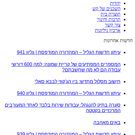
יהדות
השכנים של קש
תוצרת בית
תרבות וחינוך
צור קשר
ארכיון גיליונות
חדשות אחרונות
עיתון חדשות הגליל – המהדורה המודפסת | גליון 941
המספרים המפתיעים של קריית שמונה: למה 600 דורשי
עבודה הם לא מה שחשבתם?
חישוב מסלול מחדש: בין הג'קוזי לבבא סאלי
עיתון חדשות הגליל – המהדורה המודפסת | גליון 940
סערה בתיק להנגהל: עבודות שירות בלבד לאחד המעורבים
המרכזיים בקטטה
באים מאהבה
עיתון חדשות הגליל – המהדורה המודפסת | גליון 939