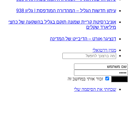
עיתון חדשות הגליל – המהדורה המודפסת | גליון 938
אוניברסיטת קריית שמונה תוקם בגליל בהשקעה של כחצי
מיליארד שקלים
דנציגר-אורט – הדיבייט של המדינה
מגזין וירטואלי
זכור אותי במחשב זה
שכחתי את הסיסמה שלי