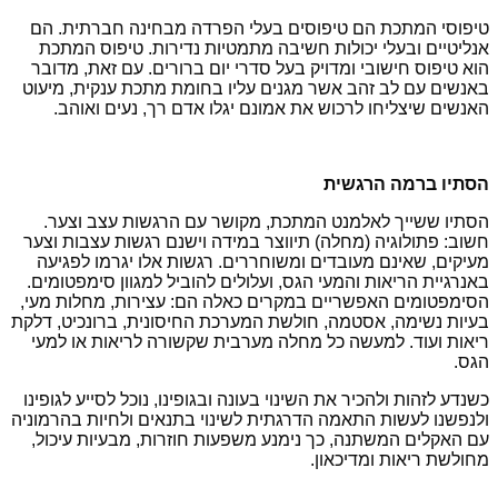
טיפוסי המתכת הם טיפוסים בעלי הפרדה מבחינה חברתית. הם
אנליטיים ובעלי יכולות חשיבה מתמטיות נדירות. טיפוס המתכת
הוא טיפוס חישובי ומדויק בעל סדרי יום ברורים. עם זאת, מדובר
באנשים עם לב זהב אשר מגנים עליו בחומת מתכת ענקית, מיעוט
האנשים שיצליחו לרכוש את אמונם יגלו אדם רך, נעים ואוהב.
הסתיו ברמה הרגשית
הסתיו ששייך לאלמנט המתכת, מקושר עם הרגשות עצב וצער.
חשוב: פתולוגיה (מחלה) תיווצר במידה וישנם רגשות עצבות וצער
מעיקים, שאינם מעובדים ומשוחררים. רגשות אלו יגרמו לפגיעה
באנרגיית הריאות והמעי הגס, ועלולים להוביל למגוון סימפטומים.
הסימפטומים האפשריים במקרים כאלה הם: עצירות, מחלות מעי,
בעיות נשימה, אסטמה, חולשת המערכת החיסונית, ברונכיט, דלקת
ריאות ועוד. למעשה כל מחלה מערבית שקשורה לריאות או למעי
הגס.
כשנדע לזהות ולהכיר את השינוי בעונה ובגופינו, נוכל לסייע לגופינו
ולנפשנו לעשות התאמה הדרגתית לשינוי בתנאים ולחיות בהרמוניה
עם האקלים המשתנה, כך נימנע משפעות חוזרות, מבעיות עיכול,
מחולשת ריאות ומדיכאון.