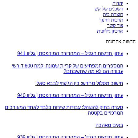
יהדות
השכנים של קש
תוצרת בית
תרבות וחינוך
צור קשר
ארכיון גיליונות
חדשות אחרונות
עיתון חדשות הגליל – המהדורה המודפסת | גליון 941
המספרים המפתיעים של קריית שמונה: למה 600 דורשי
עבודה הם לא מה שחשבתם?
חישוב מסלול מחדש: בין הג'קוזי לבבא סאלי
עיתון חדשות הגליל – המהדורה המודפסת | גליון 940
סערה בתיק להנגהל: עבודות שירות בלבד לאחד המעורבים
המרכזיים בקטטה
באים מאהבה
עיתון חדשות הגליל – המהדורה המודפסת | גליון 939