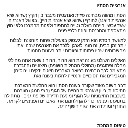
אנרגיית הסתיו
הסתיו מהווה מבחינה פיזית ואנרגטית מעבר בין הקיץ (שהוא שיא
אנרגיית היאנג) לחורף (שהוא שיא אנרגיית היין), בפועל האנרגיה
שעד עכשיו הייתה בעלת נטייה להתפזר ולפנות מהמרכז כלפי חוץ
מתאספת ומתכנסת ופונה כלפי פנים.
למעשה הסתיו הוא הזמן לעסוק בפעילות פחות מוחצנת ולבלות
יותר זמן בבית, זה הזמן לארגן וללכד את האנרגיה שבנו ואת
מחשבותינו שהיו פתוחות ופזורות יותר בעונות החמות.
האקלים השולט בעונה זאת הוא הרוח, הרוח נושאת אתה מחוללי
מחלה ופתוגנים (מחוללי המחלות השונים) חיצוניים (ההגדרה
מתאימה לכך מבחינת רפואה מערבית היא חיידקים ווירוסים)
המגבירים את הסיכויים והנטייה לחלות בעונה זאת.
דבר חשוב מאוד שקורה בעונת הסתיו הוא החלשת המערכת
החיסונית, כיוון שאנרגיית החיים של הגוף (הצ'י המגן) הזורמת
בשכבות החיצוניות של הגוף ומונעת חדירה של פתוגנים, מתחילה
בתנועתה פנימה כדי להגן ולחמם את האיברים הפנימיים לקראת
החורף ומותירה את הגוף חשוף יותר.
טיפוס המתכת