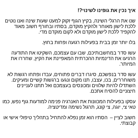
איך נכין את גופינו לשינוי?!
שנו את הרגלי השינה, בקיץ הגוף זקוק למעט שעות שינה ואנו נוטים
ללכת לישון מאוחר ולהקיץ מוקדם, בסתיו ובחורף חשוב מאוד
להקפיד ללכת לישון מוקדם ולא לקום מוקדם מדי.
בלו יותר זמן בבית בפעילות רגועה ופחות בחוץ.
עשו סדר במחשבותיכם, שבו עם עצמכם, השקיטו את התודעה
הרגיעו את הדינמיות ההכרתית המאפיינת את הקיץ, שחררו את
המיותר.
עשו סדר בנפשכם, סיגרו דברים פתוחים, עבדו ופתחו רגשות לא
משוחררים, בכו, עצבו, תנו מקום ונגעו ברגשות קשיים ומעיקים.
השתדלו להיות שלווים ומכונסים בעצמכם ואל תתנו לעניינים
חיצוניים להסיח אתכם.
עסקו בפעילות המכוונות את האנרגיה פנימה למודעות גוף נפש, כמו
טאי צי, יוגה, צי קונג, תרגול נשימה ומדיטציה.
חשוב לציין – הסתיו הוא זמן נפלא להתחיל בתהליך טיפולי אישי או
קבוצתי.