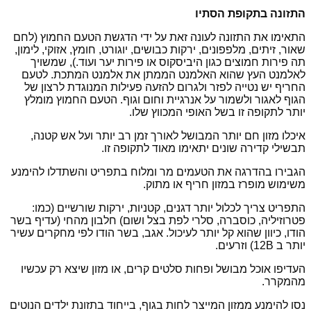
התזונה בתקופת הסתיו
התאימו את התזונה לעונה זאת על ידי הדגשת הטעם החמוץ (לחם
שאור, זיתים, מלפפונים, ירקות כבושים, יוגורט, חומץ, אזוקי, לימון,
תה פירות חמוצים כגון היביסקוס או פירות יער ועוד.), שמשויך
לאלמנט העץ שהוא האלמנט הממתן את אלמנט המתכת. לטעם
החריף יש נטייה לפזר ולגרום להזעה פעילות המנוגדת לרצון של
הגוף לאגור ולשמור על אנרגיית וחום וגוף. הטעם החמוץ מומלץ
יותר לתקופה זו בשל האופי המכווץ שלו.
איכלו מזון חם יותר המבושל לאורך זמן רב יותר ועל אש קטנה,
תבשילי קדירה שונים יתאימו מאוד לתקופה זו.
הגבירו בהדרגה את הטעמים מר ומלוח בתפריט והשתדלו להימנע
משימוש מופרז במזון חריף או מתוק.
התפריט צריך לכלול יותר דגנים, קטניות, ירקות שורשיים (כמו:
פטרוזיליה, כוסברה, סלרי לפת בצל ושום) חלבון מהחי (עדיף בשר
הודו, כיוון שהוא קל יותר לעיכול. אגב, בשר הודו לפי מחקרים עשיר
יותר ב 12
B
) וזרעים.
העדיפו אוכל מבושל ופחות סלטים קרים, או מזון שיצא רק עכשיו
מהמקרר.
נסו להימנע ממזון המייצר לחות בגוף, בייחוד בתזונת ילדים הנוטים