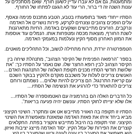
ומתמעטות, גם אם לא עברו עדיין לשעון חורף. שאם מסתכלים על
עונות השנה זה די ברור, הרי עוד לא הגענו לפתחו של החורף.
הסתיו ייחודי מאוד בתופעותיו בטבע, הטבע מתכנס פנימה ונאסף.
עלים הופכים צהובים וצונחים לקרקע, פירות נושרים אל האדמה
ונרקבים, הזרעים מתייבשים ושוקעים באדמה. החיות מתארגנות
לשנת החורף, מוצאות מכסה ומטפחות אותו. הנמלים עוד אוספות
את המזון האחרון מסוף הקיץ ונעלמות במעמקי האדמה.
הטמפרטורה יורדת, הרוח מתחילה לנשוב, וכל התהליכים מואטים.
בספר "הרפואה הפנימית של הקיסר הצהוב", מתנהלת שיחה בין
הקיסר הצהוב לבין רופא החצר שלו. שם נאמר על הסתיו כך: "את
שלושת חודשי הסתיו מכנים תקופת השלווה של התנהגות האדם…
האנשים צריכים לעלות על משכבם מוקדם ולהקיץ בבוקר השכם
עם קריאת התרנגול. הם צריכים להיות שלווים… נשמתם ורוחם
צריכים להתאחד כדי להרגיע את הנשימה של הסתיו…
כל הדברים האלה הם בהרמוניה עם האטמוספרה של הסתיו…
אלו שלא יצייתו לחוקי הסתיו. עונשם יהיה פגיעה בריאות".
הסתיו זו תקופה בה האוויר מתייבש אט אט ומתקרר. השינוי הקיצוני
מביא ביחד איתו את פאזת האדמה שמאזנת ומאפשרת את השינוי
הקיצוני. זוהי תקופה בה היבול מתייבש והקציר בפתח. החקלאים
קוצרים את הפירות של עמל הקיץ. יסוד האדמה מייצג יציבות ואיזון.
הוא מאפשר את המעבר בין עונה לעונה וכיוון שהמעבר בין קיץ