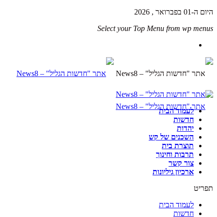
היום ה-01 בפברואר , 2026
Select your Top Menu from wp menus
לעמוד הבית
חדשות
יהדות
השכנים של קש
תוצרת בית
תרבות וחינוך
צור קשר
ארכיון גיליונות
תפריט
לעמוד הבית
חדשות