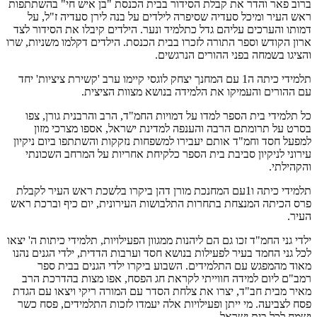
ברוב פאר והדר את קבלת הסידור בבית הכנסת "בן איש חי" בהשתתפות
ראש העיר ומיכל סעדיה שסיפרה לילדים על בנה לירן סעדיה ז"ל, על
דמותו והערכים עליהם גדל כתלמיד ונער. הילדים קיבלו את הסידור לצד
ארון הקודש וספר התורה לזכרו בבית הכנסת. הילדים דקלמו משניות, שרו
והציגו בשמחה בפני ההורים הנרגשים.
תלמידי כיתה ה1 עם המחנך יצחק לוגסי קיימו ערב 'קשירת ציציות' יחד
עם ההורים והעמיקו את הלמידה בנושא מצוות הציצית.
כל תלמידי בית הספר למדו על דמויות החמ"ד, הרב והרבנית גורן, צפו
בסרט על תרומתם הרבה והענפה למדינת ישראל, אספו מצרכי מזון
למפעל חסד וחמ"ד אותם יעבירו למשפחות נזקקות והשתתפו ביום ניקיון
עירוני לניקיון סביבת בית הספר כלקיחת אחריות על המרחב השכונתי
והקהילתי.
תלמידי כיתה ו1עם המחנכת מורן דהן ביקרו בלשכת ראש העיר לקבלת
פרס הכיתה המנצחת בתחרות התלבושות העירונית, יום כיף וברכת ראש
העיר.
ילדי גני החמ"ד זכו גם הם ליהנות ממגוון הפעילויות, תלמידי כיתות ה' יצאו
לכל גני החמד בעיר לפעילות בנושא חסד וערבות הדדית, ילדי הגנים נהנו
מאוד מהמפגש עם התלמידים. השבוע ביקרו ילדי הגנים בבית ספר
רמב"ם ליום למידה חווייתי לקראת חג הפסח, אפו מצות בהדרכת הרב
מאיר מבית חב"ד, יצרו את צלחת הסדר עם המורה ריקי ויצאו עם הגדת
פסח לצביעה. מי ייתן ופעילויות אלה יעמדו לזכות התלמידים, פסח כשר
ושמח לכל בית ישראל.