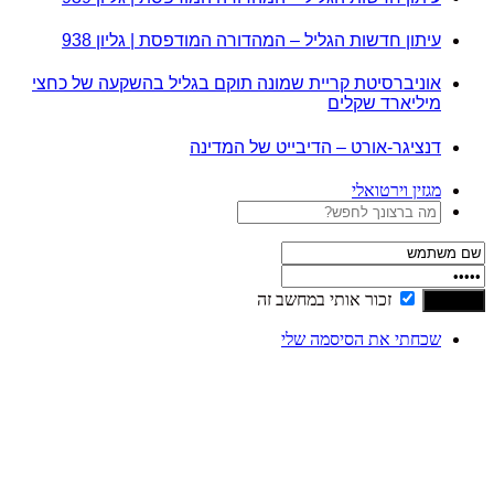
עיתון חדשות הגליל – המהדורה המודפסת | גליון 938
אוניברסיטת קריית שמונה תוקם בגליל בהשקעה של כחצי
מיליארד שקלים
דנציגר-אורט – הדיבייט של המדינה
מגזין וירטואלי
זכור אותי במחשב זה
שכחתי את הסיסמה שלי