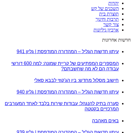
יהדות
השכנים של קש
תוצרת בית
תרבות וחינוך
צור קשר
ארכיון גיליונות
חדשות אחרונות
עיתון חדשות הגליל – המהדורה המודפסת | גליון 941
המספרים המפתיעים של קריית שמונה: למה 600 דורשי
עבודה הם לא מה שחשבתם?
חישוב מסלול מחדש: בין הג'קוזי לבבא סאלי
עיתון חדשות הגליל – המהדורה המודפסת | גליון 940
סערה בתיק להנגהל: עבודות שירות בלבד לאחד המעורבים
המרכזיים בקטטה
באים מאהבה
עיתון חדשות הגליל – המהדורה המודפסת | גליון 939