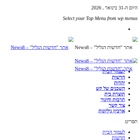
היום ה-31 בינואר , 2026
Select your Top Menu from wp menus
לעמוד הבית
חדשות
יהדות
השכנים של קש
תוצרת בית
תרבות וחינוך
צור קשר
ארכיון גיליונות
תפריט
לעמוד הבית
חדשות