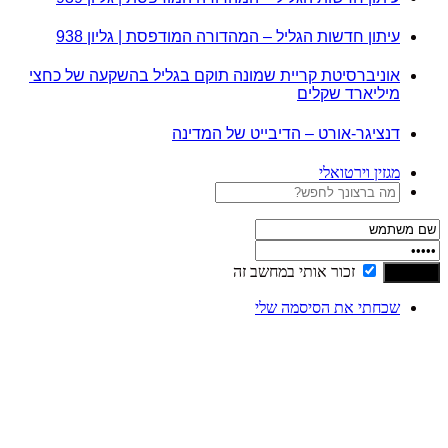
עיתון חדשות הגליל – המהדורה המודפסת | גליון 938
אוניברסיטת קריית שמונה תוקם בגליל בהשקעה של כחצי
מיליארד שקלים
דנציגר-אורט – הדיבייט של המדינה
מגזין וירטואלי
זכור אותי במחשב זה
שכחתי את הסיסמה שלי