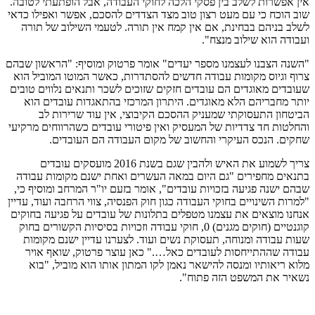
אין אפשרות לשלב בין פסקי הלכה לחוקי העבודה, אבל הופתעתי לטובה.
שוב הוכח כי עם מעט רצון טוב מצד הצדדים להסכם, אפשר ואפילו כדאי
לשלב בניהם בבחינת, אם אין קמח אין תורה. לטעמי השילוב של תורה
ועבודה הוא שילוב מנצח".
"השנה הצבנו לעצמנו מספר יעדים" אומר פרטוק ומוסיף: "הראשון שבהם
צרוף וגיוס מקומות עבודה חדשים להסתדרות, כאשר המוטו המוביל הוא
שעובדים מאוגדים הם עובדים חזקים שזוכים לשכר ותנאים נלווים טובים
יותר מחבריהם הלא מאוגדים. היתרון המרכזי בהתאגדות עובדים הוא
הביטחון התעסוקתי שמעניק ההסכם הקיבוצי, אין עוד שרירות לב
והחלטות חד צדדיות של המעסיק ואין פיטורי עובדים כשהרווחים מרקיעי
שחקים. הנכס העיקרי והחשוב של מקום העבודה הם העובדים.
צריך לשמוע את האיש ולהבין שגם בשנת 2016 מועסקים עובדים
בתנאים מחפירים "גם היום במאה העשרים ואחת ישנם מקומות עבודה
שבהם ישנה פגיעה בזכויות עובדים", אומר בזעם יו"ר המרחב ומוסיף כי,
"למרות השינויים בחוקי העבודה כגון חוק הפנסיה, צווי הרחבה ועוד, עדיין
אנחנו מוצאים את עצמנו מטפלים בתלונות של עובדים על פגיעה בחוקים
קוגנטיים (חוקים מגנים) 0, חוקי עבודה וזכויות בסיסיות הקשורים בחוק
שעות עבודה ומנוחה, תעסוקת נשים ועוד. לצערנו עדיין ישנם מקומות
עבודה שההתייחסות לעובדים כאל…." כאן עוצר פרטוק, שואף אויר
מלוא ריאותיו ומנסה להישאר נאמן לקו המתון אותו הוא מוביל, "בוא
נשאיר את המשפט הזה פתוח".