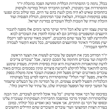
בכלל, נדמה כי ההסתדרות הכללית החדשה הפכה בהובלת יו"ר
ההסתדרות אבי ניסנקורן, לארגון החברתי הגדול במדינה ולעיסוק
בתחומים שאיש לא היה מוכן לגעת בהם עד היום, כמו שילוב נכים ונפגעי
נפש במקומות העבודה, העלאת שכר המינימום, הגדלת הפנסיה ועוד
הובלת שורה של הטבות לכלל העובדים במדינת ישראל.
פרטוק עצמו יודע שלא הכל וורוד ועיקר מרצו בימים אלו מופנה לתגבור
היועצים המשפטיים במרחב וגם לא שוכח להזמין את העובדים לבוא
ולהתייעץ לפני כל צעד שהם מתכננים, "חשוב מאוד שיגיעו לפני ויקבלו
יעוץ ממזכירי האיגוד ומהיועצים המשפטיים, בכל נושא הקשור לעבודה
וליחסי העבודה".
יו"ר המרחב מבין את חששם של עובדים לעשות את הצעד הראשון
להקמת ועד עובדים וחתימה על הסכם קיבוצי, אבל "עובדים צריכים
לדעת שהתאגדות והתארגנות היא זכות בסיסית וחוקית. מעסיק שימנע
מהם להתאגד עלול להיקלע לתביעת פיצויים ונזקין בסכומים גבוהים מאוד.
עובדים מאורגנים יוצרים מפעל חזק ונאמנות העובד אינה מוטלת בספק
ולראיה, מפעל "פרי הגליל" שההסתדרות נרתמו לסייע בכל מצוקותיו
הכלכליות והפעיל לחצים עצומים, הן על המדינה והן על הבעלים שישמור
על המשך קיומו של המפעל ובמקרה שלנו, על עתיד של היישוב כולו".
בסיכומו של דבר אומר פרטוק: "כל עוד אוכל לתרום לעובדים, תוך הבנה
שלהסתדרות תפקיד מרכזי במהפכה החברתית תעסוקתית שעוברת עלינו
ובסופו של דבר גם תתקיים, אני אשאר כאן ואסייע ככל יכולתי, כמובן
בעזרת הצוות המקצועי וועדי עובדים והעובדים שהם החיילים החשובים