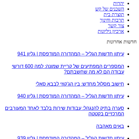
יהדות
השכנים של קש
תוצרת בית
תרבות וחינוך
צור קשר
ארכיון גיליונות
חדשות אחרונות
עיתון חדשות הגליל – המהדורה המודפסת | גליון 941
המספרים המפתיעים של קריית שמונה: למה 600 דורשי
עבודה הם לא מה שחשבתם?
חישוב מסלול מחדש: בין הג'קוזי לבבא סאלי
עיתון חדשות הגליל – המהדורה המודפסת | גליון 940
סערה בתיק להנגהל: עבודות שירות בלבד לאחד המעורבים
המרכזיים בקטטה
באים מאהבה
עיתון חדשות הגליל – המהדורה המודפסת | גליון 939