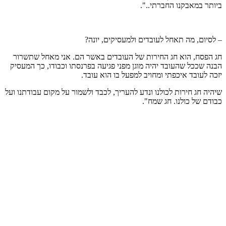
ביותר במאבקנו החברתי..".
– לסיום, מה תאחל לעובדים ולמעסיקים, יונה?
חג הפסח, הוא חג החירות של העובדים באשר הם. אני מאחל שתשרור
הבנה שככל שהעובד יהיה מוגן מפני פגיעה בפרנסתו וכבודו, כך המעסיק
יזכה לעובד איכפתי ומחויב למפעל בו הוא עובד.
שיהיה חג חירות לכולנו ונדע להעריך, לכבד ולשמור על מקום עבודתנו ועל
כבודם של כולנו. חג שמח".