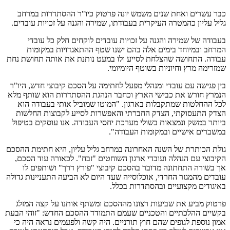
כבר עשרים ואחת שנים משמש יונה פרטוק כיו"ר ההסתדרות במרחב
גליל עליון כהמטרה העיקרית בעבודתו, שמירה והגנה על זכויות עובדים.
בעבודה של שמירה והגנה על זכויות עובדים לוקחים חלק כל עובדי
המרחב ובמיוחד בימים אלה בהם ישנו שטף ההתאגדויות במקומות
עבודה. התחושה שהצלחת לסייע ולו במעט נותנת את אותה תחושת נחת
שמזרימה מרץ וחיוניות בשוטף היומיומי.
בין פגישה עם עובדי ומנהלי מפעל לחתימה על הסכם קיבוצי חדש, היו"ר
הנמרץ חורש את כבישי הארץ וכחבר הנהגת ההסתדרות הוא שותף מלא
לכל ההחלטות שמתקבלות בארגון. "המוטו שמוביל אותי בעבודה הוא
הצדק התעסוקתי, הצדק החברתי והאפשרות לסייע לקבוצות החלשות
ביותר במשק ונמצאות בשולי מערכת יחסי העבודה. אנו עוסקים בטיפול
במשברים אישיים ובמקומות העבודה".
גולת הכותרת של השנה האחרונה במרחב גליל עליון, היא חתימת ההסכם
הקיבוצי עם הנהלה ועובדי ארגון השוחטים "זבח". לכאורה עוד הסכם,
אך בשורה התחתונה מדובר בהסכם קיבוצי "פורץ דרך" ושותפים לו
עובדים מהמגזר החרדי, אוכלוסייה שעד היום לא הביעה התעניינות גדולה
באיגודים מקצועיים ובהסתדרות בכלל.
פרטוק מביע את שביעות רצונו מההסכם ומשתף אותנו על קצה המזלג
בקשיים ההלכתיים והטכניים שעמם התמודד ההסכם החדש: "זוהי הבעת
אמון נוספת לגופים שהם חוץ תורניים. היה קשה ולפעמים נראה היה כי