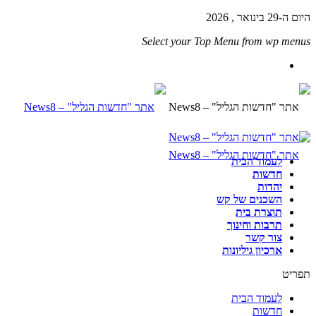
היום ה-29 בינואר , 2026
Select your Top Menu from wp menus
לעמוד הבית
חדשות
יהדות
השכנים של קש
תוצרת בית
תרבות וחינוך
צור קשר
ארכיון גיליונות
תפריט
לעמוד הבית
חדשות