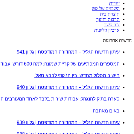
יהדות
השכנים של קש
תוצרת בית
תרבות וחינוך
צור קשר
ארכיון גיליונות
חדשות אחרונות
עיתון חדשות הגליל – המהדורה המודפסת | גליון 941
המספרים המפתיעים של קריית שמונה: למה 600 דורשי עבודה הם לא מה שחשבתם?
חישוב מסלול מחדש: בין הג'קוזי לבבא סאלי
עיתון חדשות הגליל – המהדורה המודפסת | גליון 940
סערה בתיק להנגהל: עבודות שירות בלבד לאחד המעורבים ה
באים מאהבה
עיתון חדשות הגליל – המהדורה המודפסת | גליון 939