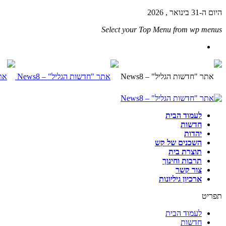
היום ה-31 בינואר , 2026
Select your Top Menu from wp menus
לעמוד הבית
חדשות
יהדות
השכנים של קש
תוצרת בית
תרבות וחינוך
צור קשר
ארכיון גיליונות
תפריט
לעמוד הבית
חדשות