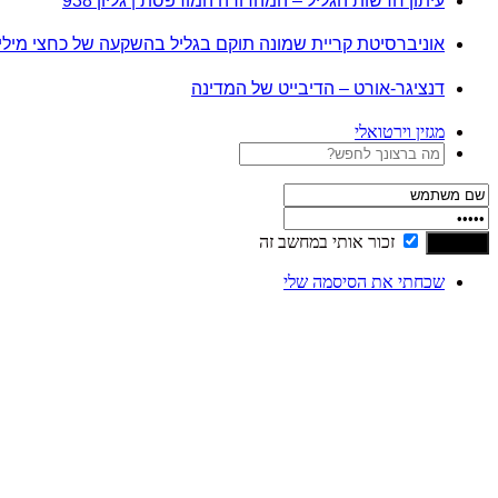
עיתון חדשות הגליל – המהדורה המודפסת | גליון 938
אוניברסיטת קריית שמונה תוקם בגליל בהשקעה של כחצי מיל
דנציגר-אורט – הדיבייט של המדינה
מגזין וירטואלי
זכור אותי במחשב זה
שכחתי את הסיסמה שלי