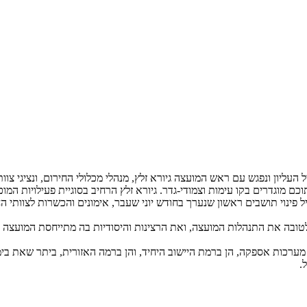
ליון ונפגש עם ראש המועצה גיורא זלץ, מנהלי מכלולי החירום, ונציגי צוות
ש נפתח בסקירת ראש המועצה על פרופיל המועצה ויישוביה, ש-22 מתוכם מוגדרים בקו עימות וצמודי-גדר. גיורא 
ל פינוי תושבים ראשון שנערך בחודש יוני שעבר, אימונים והכשרות לצוותי 
טובה את התנהלות המועצה, ואת הרצינות והיסודיות בה מתייחסת המועצה לנ
 מערכות אספקה, הן ברמת היישוב היחיד, והן ברמה האזורית, ביתר שאת בי
.