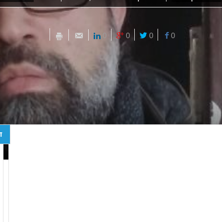
0
0
0
0
ד