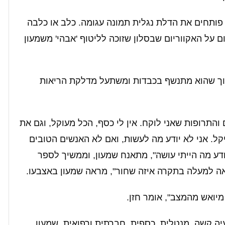
פותחים את הדלת נגלית תמונה עגומה. כלב או כלבה
 על האקווריום שבסלון שזוכה לליטוף 'אבהי' משמעון
תוך שהוא מתנשף בכבדות ומשתעל מדלקת הריאות
ם והתרופות שאני לוקח. אין לי כסף, הכל מעוקל, וגם את
קל. אני לא יודע מה לעשות, ואם לא האנשים הטובים
ודע מה הייתי עושה", מתאנח שמעון, וממשיך לספר
אה למעלה בתקרה איזה שחור", מראה שמעון באצבעו.
יואש מהמצב", אומר חזן.
ה קשה. מנטלית, כספית, חברתית ורפואית. שמעון