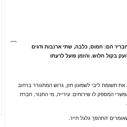
100 מרחוב אילת. 'חבריו' הם: חמוס, כלבה, שתי ארנבות ודגים
ועק בקול חלוש. והזמן פועל לרעתו
ת תשומת ליבי לשמעון חזן, גרוש המתגורר ברחוב
פשרי המספק לו שירותים: עירייה, מי התנור, חברת
ומרים 'התהפך גלגל חייו'.