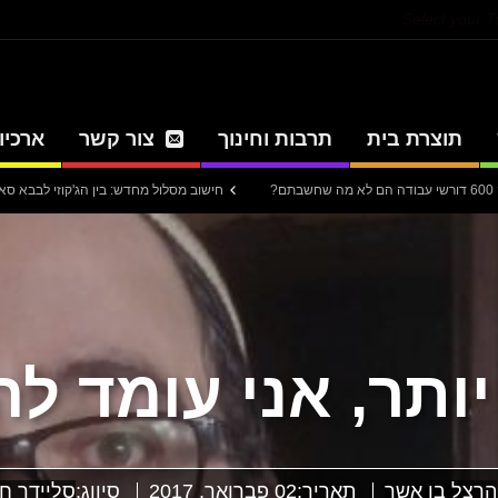
Select your 
תוצרת בית
תרבות וחינוך
צור קשר
ארכיון
חישוב מסלול מחדש: בין הג'קוזי לבבא סאלי
עיתון 
יותר, אני עומד 
הרצל בן אשר
תאריך:
02 פברואר, 2017
סיווג:
סליידר ח