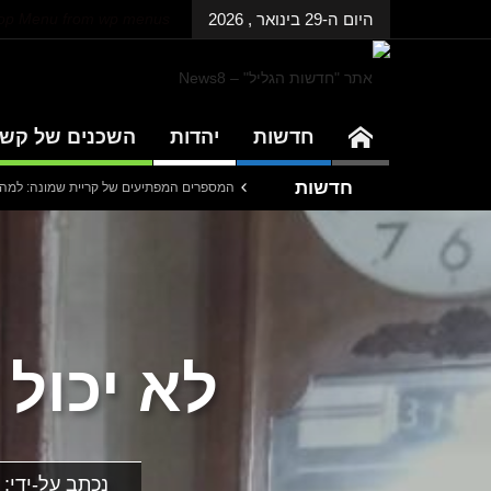
היום ה-29 בינואר , 2026
Top Menu from wp menus
חדשות
יהדות
השכנים של קש
חדשות
ודפסת | גליון 941
המספרים המפתיעים של קריית שמונה: למה 600 דורשי עבודה הם לא מה שחשבתם?
אחרונות
ם בגליל בהשקעה של כחצי מיליארד שקלים
דנציגר-אורט – הדיבייט של המדינה
לא יכול 
נכתב על-ידי: