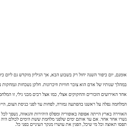
אומנם, יום כיפור השנה יחול רק בשבוע הבא, אך הגיליון מוקדש גם ליום כיפ
במהלך שנותיו של אדם הוא צובר חוויות וזיכרונות. חלקן נשכחות ונמחקות
אחד האירועים הזכורים והחקוקים אצלי, כמו אצל רבים מבני גילי, זו המלח
המלחמה נפלה על ראשנו בהפתעה גמורה, לפחות עד לפני כניסת הצום, היית
האווירה בארץ הייתה אפופה באופוריה ומפלס היהירות והגאווה, נשפך לכל
נשרו אחד אחד. אם עד אותם ימים שלפני מלחמת ששת הימים לכולם היה א
תפסו תאוצה וכל מי שיכל, הפגין את עושרו מנקר העיניים בפני כל.