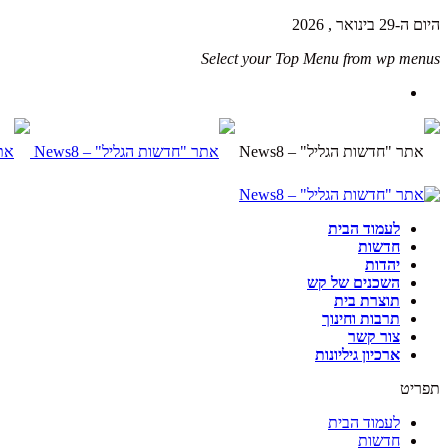
היום ה-29 בינואר , 2026
Select your Top Menu from wp menus
לעמוד הבית
חדשות
יהדות
השכנים של קש
תוצרת בית
תרבות וחינוך
צור קשר
ארכיון גיליונות
תפריט
לעמוד הבית
חדשות