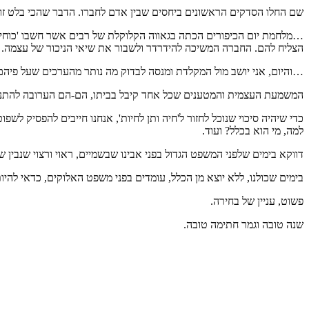
שם החלו הסדקים הראשונים ביחסים שבין אדם לחברו. הדבר שהכי בלט זו 
…מלחמת יום הכיפורים הכתה בגאווה הקלוקלת של רבים אשר חשבו 'כוחי ו
הצליח להם. החברה המשיכה להידרדר ולשבור את שיאי הניכור של עצמה. כ
…והיום, אני יושב מול המקלדת ומנסה לבדוק מה נותר מהערכים שעל פיהם ח
המשמעת העצמית והמטענים שכל אחד קיבל בביתו, הם-הם הערובה להתנהלות
כדי שיהיה סיכוי שנוכל לחזור ל'חיה ותן לחיות', אנחנו חייבים להפסיק ל
למה, מי הוא בכלל? ועוד.
דווקא בימים שלפני המשפט הגדול בפני אבינו שבשמיים, ראוי ורצוי שנבין
בימים שכולנו, ללא יוצא מן הכלל, עומדים בפני משפט האלוקים, כדאי להיות
פשוט, עניין של בחירה.
שנה טובה וגמר חתימה טובה.