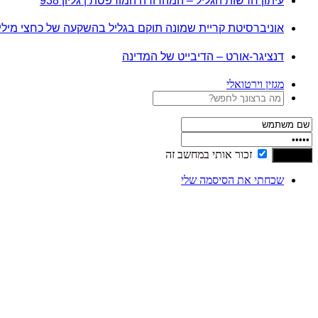
עיתון חדשות הגליל – המהדורה המודפסת | גליון 938
אוניברסיטת קריית שמונה תוקם בגליל בהשקעה של כחצי מיל
דנציגר-אורט – הדיבייט של המדינה
מגזין וירטואלי
זכור אותי במחשב זה
שכחתי את הסיסמה שלי