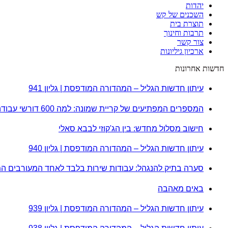
יהדות
השכנים של קש
תוצרת בית
תרבות וחינוך
צור קשר
ארכיון גיליונות
חדשות אחרונות
עיתון חדשות הגליל – המהדורה המודפסת | גליון 941
המספרים המפתיעים של קריית שמונה: למה 600 דורשי עבודה הם לא מה שחשבתם?
חישוב מסלול מחדש: בין הג'קוזי לבבא סאלי
עיתון חדשות הגליל – המהדורה המודפסת | גליון 940
סערה בתיק להנגהל: עבודות שירות בלבד לאחד המעורבים ה
באים מאהבה
עיתון חדשות הגליל – המהדורה המודפסת | גליון 939