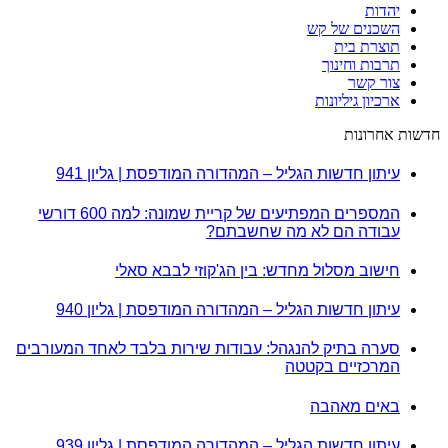
יהדות
השכנים של קש
תוצרת בית
תרבות וחינוך
צור קשר
ארכיון גיליונות
חדשות אחרונות
עיתון חדשות הגליל – המהדורה המודפסת | גליון 941
המספרים המפתיעים של קריית שמונה: למה 600 דורשי
עבודה הם לא מה שחשבתם?
חישוב מסלול מחדש: בין הג'קוזי לבבא סאלי
עיתון חדשות הגליל – המהדורה המודפסת | גליון 940
סערה בתיק להנגהל: עבודות שירות בלבד לאחד המעורבים
המרכזיים בקטטה
באים מאהבה
עיתון חדשות הגליל – המהדורה המודפסת | גליון 939