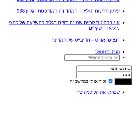
עיתון חדשות הגליל – המהדורה המודפסת | גליון 938
אוניברסיטת קריית שמונה תוקם בגליל בהשקעה של כחצי
מיליארד שקלים
דנציגר-אורט – הדיבייט של המדינה
מגזין וירטואלי
זכור אותי במחשב זה
שכחתי את הסיסמה שלי