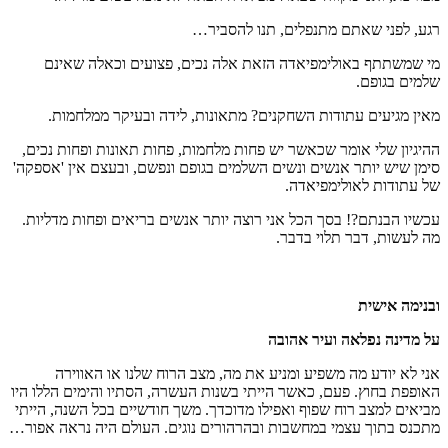
רגע, לפני שאתם מתנפלים, תנו להסביר…
מי שמשתתף באולימפיאדה הזאת אלה נכים, פצועים וכאלה שאינם
שלמים בגופם.
מאין מגיעים עתודות השחקנים? מתאונות, לידה ובעיקר ממלחמות.
ההיגיון שלי אומר שכאשר יש פחות מלחמות, פחות תאונות ופחות נכים,
סימן שיש יותר אנשים ונשים השלמים בגופם ונפשם, ובעצם אין 'אספקה'
של עתודות לאולימפיאדה.
עכשיו הבנתם?! בסך הכל אני רוצה יותר אנשים בריאים ופחות מדליות.
מה לעשות, דבר תלוי בדבר.
ובנימה אישית
על מדינה נפלאה ועיר אהובה
אני לא יודע מה משפיע ומניע את מה, מצב הרוח שלנו או האווירה
האופפת בחוץ. פעם, כאשר הייתי בשנות העשרה, הסתיו והימים הללו היו
מביאים למצב רוח שפוף ואפילו מדוכדך. משך חודשיים בכל השנה, הייתי
מתכנס בתוך עצמי במחשבות ובהרהורים נוגים. העולם היה נראה אפור…