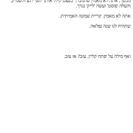
מבטך, אתה לא מאמין שהמברך בעצם קילל אותך לפני רגע והשמיץ,
והעלה 'פוסט' ועשה 'לייק' נגדך.
אתה לא מאמין. קריית שמונה האמיתית.
שתהיה לנו שנה נפלאה.
ואף מילה על יפתח קליין. עזב? אז עזב.