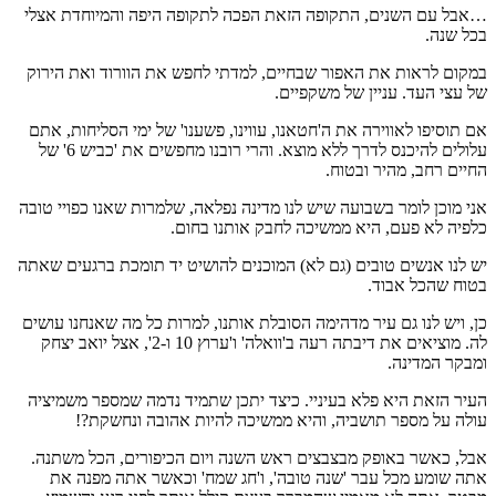
…אבל עם השנים, התקופה הזאת הפכה לתקופה היפה והמיוחדת אצלי
בכל שנה.
במקום לראות את האפור שבחיים, למדתי לחפש את הוורוד ואת הירוק
של עצי העד. עניין של משקפיים.
אם תוסיפו לאווירה את ה'חטאנו, עווינו, פשענו' של ימי הסליחות, אתם
עלולים להיכנס לדרך ללא מוצא. והרי רובנו מחפשים את 'כביש 6' של
החיים רחב, מהיר ובטוח.
אני מוכן לומר בשבועה שיש לנו מדינה נפלאה, שלמרות שאנו כפויי טובה
כלפיה לא פעם, היא ממשיכה לחבק אותנו בחום.
יש לנו אנשים טובים (גם לא) המוכנים להושיט יד תומכת ברגעים שאתה
בטוח שהכל אבוד.
כן, ויש לנו גם עיר מדהימה הסובלת אותנו, למרות כל מה שאנחנו עושים
לה. מוציאים את דיבתה רעה ב'וואלה' ו'ערוץ 10 ו-2', אצל יואב יצחק
ומבקר המדינה.
העיר הזאת היא פלא בעיניי. כיצד יתכן שתמיד נדמה שמספר משמיציה
עולה על מספר תושביה, והיא ממשיכה להיות אהובה ונחשקת?!
אבל, כאשר באופק מבצבצים ראש השנה ויום הכיפורים, הכל משתנה.
אתה שומע מכל עבר 'שנה טובה', ו'חג שמח' וכאשר אתה מפנה את