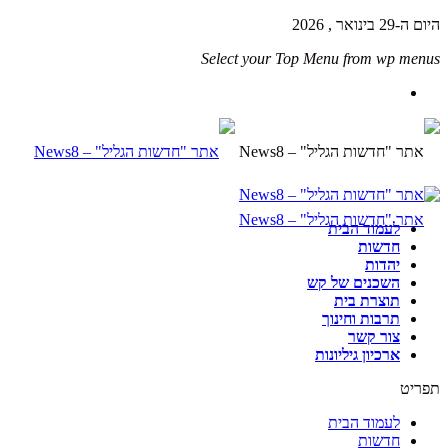
היום ה-29 בינואר , 2026
Select your Top Menu from wp menus
לעמוד הבית
חדשות
יהדות
השכנים של קש
תוצרת בית
תרבות וחינוך
צור קשר
ארכיון גיליונות
תפריט
לעמוד הבית
חדשות