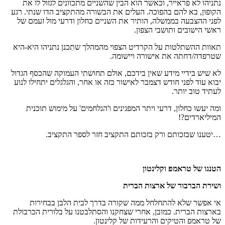
נתניהו לא פראייר, וכאשר הוא הבין שהשניים מתכוונים לגזול לו את
הקופון, בא להם בהפוכה. העלים את הבשורה מהתקציב הדו שנתי. רגע
לפני ההצבעה בממשלה, הותיר את השניים כחלון ודרעי מול זעמם של
ראשי הישובים ותושבי הצפון.
תאוות ההשתלטות על הקרדיט הצפוי מהמהלך שתִכנן נתניהו היא-היא
שטרפדה/דחתה את אישורה ויישומה.
לא שיש בידיי מידע שאין בידכם, אולם תחושתי העמוקה שהכסף הגדול
יבוא עוד לפני חודש דצמבר לאישור כזה או אחר, והגלגלים יתחילו לנוע
לעתיד טוב יותר.
ומה יעשו כחלון, דרעי ויתר המפגינים ו'הנלחמים' על מימוש תוכנית
המיליארדים?!
…יטענו שבזכותם ורק בזכותם התקציב חזר לספר התקציב.
הטנגו של טראמפ וקלינטון
ושירת הברבור של ארצות הברית
אי אפשר שלא להתחלחל ממה שקורה בדרך לבית הלבן בבחירות
בארצות הברית. כמובן, אחרי שצחקנו והסתלבטנו על בלורית הכרבולת
של טראמפ והטיקים והרעידות של קלינטון.