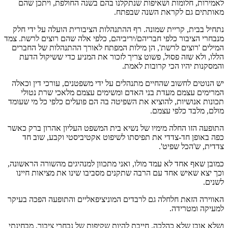
לאמירות, חלומות ושאיפות שנתקלנו בהם בשנה החולפת, ויתכן שהם
מאותתים גם לקראת השנה שבפתח.
נתחיל בבית, קריית שמונה. רף ההתנהלות הציבורית הועלה על ידי חלק
מנבחרי הציבור כלפי חבריהם/יריביהם, כלפי אלה שהם רוצים לרשת. צמד
המילים 'רוצים לרשת', הן מילות המפתח לאורך ההתנהלות של החברים
הללו, ולא שזה פסול, פשוט צריך לזכור את המניע כדי ששיקול הדעת
והמסקנות יהיו הכי קרובות לאמת.
יש הנוטים לחשוב שהחיים מתנהלים על ידי משפטנים, עורכי דין וכאלה
המרימים עצמם מעדת בני האדם ומשימים עצמם מלאכי שרת נטולי
תכונות אנושיות, להוציא את השפיטה בה הם פועלים כלפי כל מי שעומד
מולם, מלבד כלפי עצמם.
התופעה הזו החלה מימיו של נשיא בית המשפט העליון אהרון ברק כאשר
כפה באופן חד-צדדי את תפיסתו לשיפוט אקטיביסטי וקבע, שוב חד
צדדית, ש'הכל שפיט'.
כמובן שאף אחד לא עמד מולו, ואני מתכוון למנהיגים מהשורה הראשונה,
וכך יצא שאיש אחד עם הרבה שתקנים מסביבו שינו את מציאות חיינו
לשנים.
האווירה הזאת חלחלה גם לרבדים המוניציפאליים והתופעה הפכה בעיקר
למעיקה ומטרידה.
ושלא אובן שלא כהלכה. חייבת להיות שקיפות של נבחרי ציבור, מבחינתי