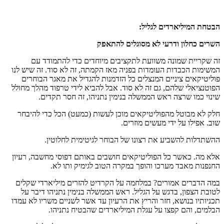
הבטחת המיליארדים לגליל:
השרים כחלון ודרעי לא מסוגלים להתאפק
זה שקריית שמונה משוועת לתקציבים מיוחדים כדי להתמודד עם
המשימות הכבדות העומדות בפניה מאז הקמתה, זה לא סוד. זה שיש לנו
פוליטיקאים ציניים המנצלים כל הזדמנות להגדיל את מאגר הבוחרים
הפוטנציאלי שלהם, גם זה לא סוד. אבל להביא לידי טרפוד מהלך מחולל
שינוי כמו שרצה ראש הממשלה בנימין נתניהו, זה חסר תקדים.
חלק לא מבוטל מהפוליטיקאים מוכן לעשות (כמעט) הכל כדי להיבחר
שוב. אפילו על ידי מעשים מוזרים.
ההשתדלות להשביע את רצונו של הבוחר לגיטימית לחלוטין.
אלא מה. כאשר כל הפוליטיקאים חושבים באותם דפוסי מחשבה, רעיון
החנפנות מאבד מערכו והופך במקרה הטוב לגימיק ותו לא.
במה הדברים אמורים? במלחמה על הקרדיט להזרים מיליארדי שקלים
לטובת הצפון, בדגש על הגליל. ראש הממשלה בנימין נתניהו דיבר על
תכניותיו בנושא, חזר והריץ את הרעיון עד אשר לשניים משריו לא עמדו
הבלמים, והם קפצו על עגלת המיליארדים שהבטיח נתניהו.