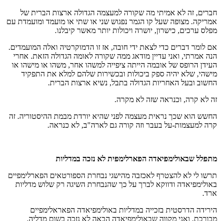
חברים, זה לא אמיתי מה שקורה למעצמה הגדולה ארצות הברית של
אמריקה. מצופה שעל קו הגמר נפגוש שני או שתי או מועמד ומועמדת עם
מפלס ערכים, כישרון, יושרה ויכולות יותר מאשר קיבלנו.
אם לומר דברים כדי לצאת ידי חובה, אז זו הדמוקרטיה ואלה המועמדים.
הנה אמרתי, ואני עדיין מודאג ממה שקורה לאומה הגדולה הזאת. אחרי
העידן הרופס של אובמה הייתה ציפייה למשהו אחר, משהו או מישהו או
מישהי, שלא יהיה ספק ביכולות ובכשירות שלהם למלא את התפקיד
החשוב ובעל האחריות הגדולה בתבל, נשיא ארצות הברית.
זה לא קרה, וכנראה שזה לא מקרה.
החשש הוא שכך נראית מעצמה לפני שהיא יורדת מבמת ההיסטוריה. זה
קרה למעצמות-על בעבר וזה קורה גם לארה"ב, לא כנראה.
מתפלל שבאולימפיאדה הפארלימפית לא נזכה במדליות
תרשו לי לא להצטרף לאכזבה מהישגי נבחרת הספורטאים הפארלימפיים
באולימפיאדה ודווקא לברך על כך שהנבחרת השיגה רק שלוש מדליות
ארד.
הירידה הדרסטית בזכייה במדליות באולימפיאדה הפאראלימפיים
מבורכת, ואני מקווה שבאולימפיאדה הבאה לא נזכה בשום מדליה.