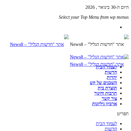
היום ה-30 בינואר , 2026
Select your Top Menu from wp menus
לעמוד הבית
חדשות
יהדות
השכנים של קש
תוצרת בית
תרבות וחינוך
צור קשר
ארכיון גיליונות
תפריט
לעמוד הבית
חדשות