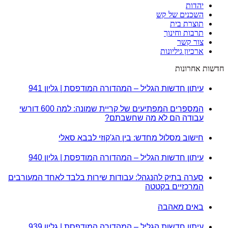
יהדות
השכנים של קש
תוצרת בית
תרבות וחינוך
צור קשר
ארכיון גיליונות
חדשות אחרונות
עיתון חדשות הגליל – המהדורה המודפסת | גליון 941
המספרים המפתיעים של קריית שמונה: למה 600 דורשי
עבודה הם לא מה שחשבתם?
חישוב מסלול מחדש: בין הג'קוזי לבבא סאלי
עיתון חדשות הגליל – המהדורה המודפסת | גליון 940
סערה בתיק להנגהל: עבודות שירות בלבד לאחד המעורבים
המרכזיים בקטטה
באים מאהבה
עיתון חדשות הגליל – המהדורה המודפסת | גליון 939