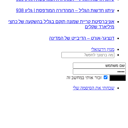
עיתון חדשות הגליל – המהדורה המודפסת | גליון 938
אוניברסיטת קריית שמונה תוקם בגליל בהשקעה של כחצי
מיליארד שקלים
דנציגר-אורט – הדיבייט של המדינה
מגזין וירטואלי
זכור אותי במחשב זה
שכחתי את הסיסמה שלי