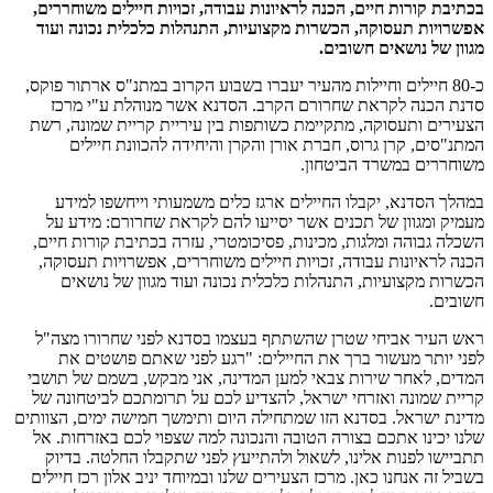
בכתיבת קורות חיים, הכנה לראיונות עבודה, זכויות חיילים משוחררים,
אפשרויות תעסוקה, הכשרות מקצועיות, התנהלות כלכלית נכונה ועוד
מגוון של נושאים חשובים.
כ-80 חיילים וחיילות מהעיר יעברו בשבוע הקרוב במתנ"ס ארתור פוקס,
סדנת הכנה לקראת שחרורם הקרב. הסדנא אשר מנוהלת ע"י מרכז
הצעירים ותעסוקה, מתקיימת כשותפות בין עיריית קריית שמונה, רשת
המתנ"סים, קרן גרוס, חברת אורן והקרן והיחידה להכוונת חיילים
משוחררים במשרד הביטחון.
במהלך הסדנא, יקבלו החיילים ארגז כלים משמעותי וייחשפו למידע
מעמיק ומגוון של תכנים אשר יסייעו להם לקראת שחרורם: מידע על
השכלה גבוהה ומלגות, מכינות, פסיכומטרי, עזרה בכתיבת קורות חיים,
הכנה לראיונות עבודה, זכויות חיילים משוחררים, אפשרויות תעסוקה,
הכשרות מקצועיות, התנהלות כלכלית נכונה ועוד מגוון של נושאים
חשובים.
ראש העיר אביחי שטרן שהשתתף בעצמו בסדנא לפני שחרורו מצה"ל
לפני יותר מעשור ברך את החיילים: "רגע לפני שאתם פושטים את
המדים, לאחר שירות צבאי למען המדינה, אני מבקש, בשמם של תושבי
קריית שמונה ואזרחי ישראל, להצדיע לכם על תרומתכם לביטחונה של
מדינת ישראל. בסדנא הזו שמתחילה היום ותימשך חמישה ימים, הצוותים
שלנו יכינו אתכם בצורה הטובה והנכונה למה שצפוי לכם באזרחות. אל
תתביישו לפנות אלינו, לשאול ולהתייעץ לפני שתקבלו החלטה. בדיוק
בשביל זה אנחנו כאן. מרכז הצעירים שלנו ובמיוחד יניב אלון רכז חיילים