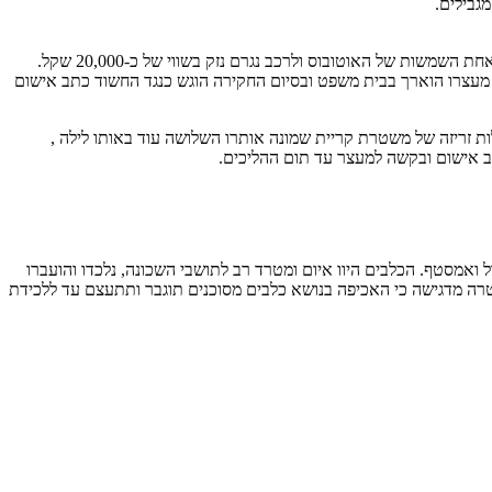
גבילים.
נהג אוטובוס של אחד מאתרי הנופש באזור התלונן במשטרה במהלך החג כי לאחר שאסף נוסעים והחל בנסיעה נזרקה לעבר האוטובוס אבן שניפצה את אחת השמשות של האוטובוס ולרכב נגרם נזק בשווי של כ-20,000 שקל.
רים מאזור מרכז הארץ בשנות ה-20 לחייו. החשוד נחקר ומסר את גרסתו. מעצרו הוארך בבית משפט ובסיום החקירה הוגש כנגד החשוד כתב אישום
גנבו מהמקום אלפי שקלים. בפעילות זריזה של משטרת קריית שמונה אותרו השלושה עוד באותו לילה ,
ב אישום ובקשה למעצר עד תום ההליכים.
 ואמסטף. הכלבים היוו איום ומטרד רב לתושבי השכונה, נלכדו והועברו
ה, נחקר ומסר את גרסתו. המשטרה מדגישה כי האכיפה בנושא כלבים מסוכנים תוגבר ותתעצם עד ללכידת