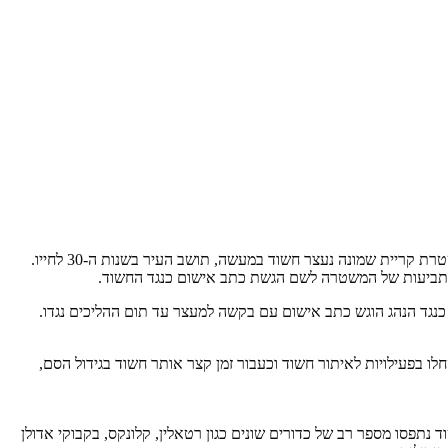
תושב קריית שמונה התלונן במשטרה כי כרטיס האשראי שלו נגנב ובוצעו בו רכישות בבתי עסק שונים בסכום של כ-5000 שקלים. בפעילות זריזה של משטרת קריית שמונה נעצר חשוד במעשה, תושב העיר בשנות ה-30 לחייו.
ת התביעות של המשטרה לשם הגשת כתב אישום כנגד החשוד.
א בפני שופט לשיפוט מהיר. כנגד הנהג הוגש כתב אישום עם בקשה למעצר עד תום ההליכים נגדו.
ריחואנה בשטח פתוח סמוך לאחד הקיבוצים באזור. משקל השתיל כ-670 גרם. שוטרי התחנה החלו בפעילויות לאיתור חשוד וכעבור זמן קצר אותר חשוד בגידול הסם,
חזקת סם שלא לצריכה עצמית. ברשות החשוד נתפסו מספר רב של כדורים שונים כגון רטאלין, קלונקס, בקבוקי אדולן