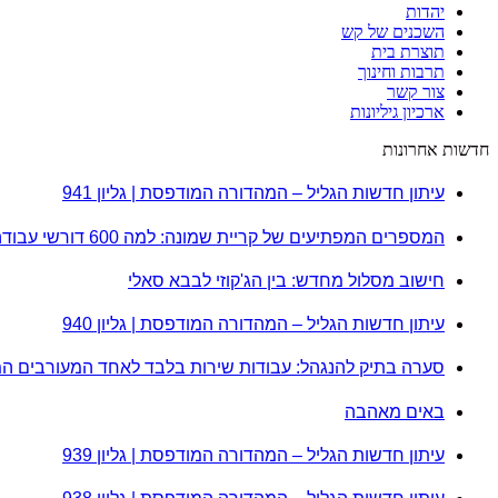
יהדות
השכנים של קש
תוצרת בית
תרבות וחינוך
צור קשר
ארכיון גיליונות
חדשות אחרונות
עיתון חדשות הגליל – המהדורה המודפסת | גליון 941
המספרים המפתיעים של קריית שמונה: למה 600 דורשי עבודה הם לא מה שחשבתם?
חישוב מסלול מחדש: בין הג'קוזי לבבא סאלי
עיתון חדשות הגליל – המהדורה המודפסת | גליון 940
סערה בתיק להנגהל: עבודות שירות בלבד לאחד המעורבים ה
באים מאהבה
עיתון חדשות הגליל – המהדורה המודפסת | גליון 939