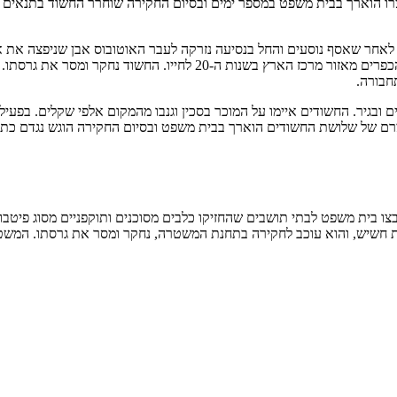
צרו הוארך בבית משפט במספר ימים ובסיום החקירה שוחרר החשוד בתנאים מ
בפעילות זריזה של משטרת קריית שמונה נעצר חשוד במעשה, תושב אחד הכפ
חבורה.
לות השבוע בוצע שוד מזויין באחת הפיצוציות בעיר על ידי 2 קטינים ובגיר. החשודים איימו על המוכר בסכין ו
צרם של שלושת החשודים הוארך בבית משפט ובסיום החקירה הוגש נגדם כת
בצו בית משפט לבתי תושבים שהחזיקו כלבים מסוכנים ותוקפניים מסוג פיטבול
די לוכד עירוני. אצל אחד מבעלי הכלבים נתפסו סמים, 3 אצבעות חשיש, והוא עוכב לחקירה בתחנת המשטר