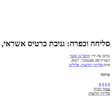
סליחה וכפרה: גניבת כרטיס אשראי, סמ
נכתב על-ידי:
הרצל בן אשר
תאריך:
28 ספטמבר, 2017
סיווג:
סליידר חדשות
,
פלילים
שיתוף
0
0
0
0
עמוד הבית
סליידר חדשות