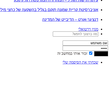
עיתון חדשות הגליל – המהדורה המודפסת | גליון 938
אוניברסיטת קריית שמונה תוקם בגליל בהשקעה של כחצי מיל
דנציגר-אורט – הדיבייט של המדינה
מגזין וירטואלי
זכור אותי במחשב זה
שכחתי את הסיסמה שלי