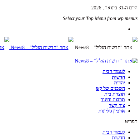
היום ה-31 בינואר , 2026
Select your Top Menu from wp menus
לעמוד הבית
חדשות
יהדות
השכנים של קש
תוצרת בית
תרבות וחינוך
צור קשר
ארכיון גיליונות
תפריט
לעמוד הבית
חדשות