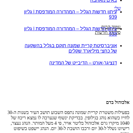
באים מאהבה
שלי
עיתון חדשות הגליל – המהדורה המודפסת | גליון
939
עמוד הבית
עיתון חדשות הגליל – המהדורה המודפסת | גליון
סליידר חדשות
938
אוניברסיטת קריית שמונה תוקם בגליל בהשקעה
של כחצי מיליארד שקלים
דנציגר-אורט – הדיבייט של המדינה
אלכוהול בדם
בפעילות משטרת קריית שמונה נתפס השבוע תושב העיר בשנות ה-30
לחייו כשהוא נוהג בגילופין. בבדיקת ינשוף שנערכה לו נמצא ריכוז של
1040 מיקרו גרם אלכוהול בליטר אויר, פי 4 מעל המותר. הנהג נעצר,
רישיונו נשלל ל-30 יום ורכבו הושבת ל-30 יום. הנהג יישפט בשיפוט