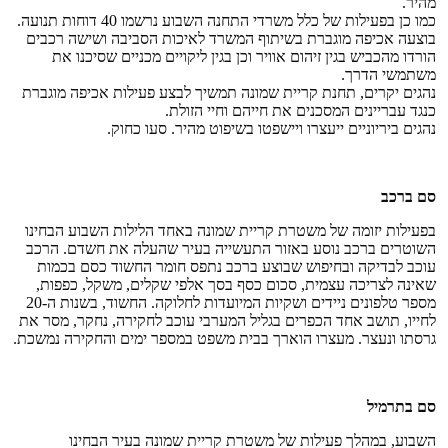
מהיר.
כמו כן בפעילות של כלל משרדי התחנה השבוע נרשמו 40 דוחות תנועה.
בוצעה אכיפה מוגברת בשיתוף המשרד לאיכות הסביבה ושישה רכבים
הורדו מהכביש בגין זיהום אוויר וכן בגין ליקויים מכניים שסיכנו את
משתמשי הדרך.
נהגים יקרים, תחנת קריית שמונה תמשיך לבצע פעילות אכיפה מוגברת
כנגד עבריינים המסכנים את חייהם וחיי הזולת.
נהגים ביריוניים ייעצרו ויישפטו בשיפוט מהיר. סעו כחוק.
סם ברכב
בפעילות יזומה של משטרת קריית שמונה באחד הלילות השבוע הבחינו
השוטרים ברכב נוסע באזור התעשייה בעיר שהעלה את חשדם. הרכב
עוכב לבדיקה ובחיפוש שבוצע ברכב נתפס חומר החשוד כסם בכמות
שאינה לצריכה עצמית, סכום כסף בסך אלפי שקלים, משקל, כפפות,
מספר טלפונים ניידים ושקיות המיועדות לחלוקה. החשוד, בשנות ה-20
לחייו, תושב אחד הכפרים בגליל המערבי עוכב לחקירה, נחקר, מסר את
גרסתו ונעצר. מעצרו הוארך בבית משפט במספר ימים והחקירה נמשכת.
סם בתרמיל
השבוע, במהלך פעילות של משטרת קריית שמונה בעיר הבחינו