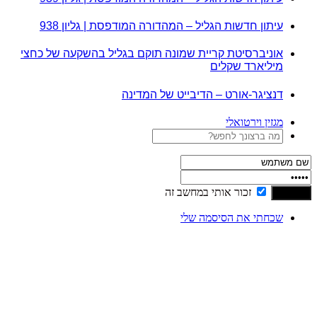
עיתון חדשות הגליל – המהדורה המודפסת | גליון 938
אוניברסיטת קריית שמונה תוקם בגליל בהשקעה של כחצי
מיליארד שקלים
דנציגר-אורט – הדיבייט של המדינה
מגזין וירטואלי
זכור אותי במחשב זה
שכחתי את הסיסמה שלי