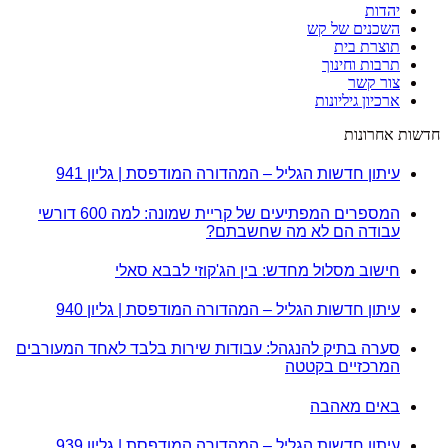
יהדות
השכנים של קש
תוצרת בית
תרבות וחינוך
צור קשר
ארכיון גיליונות
חדשות אחרונות
עיתון חדשות הגליל – המהדורה המודפסת | גליון 941
המספרים המפתיעים של קריית שמונה: למה 600 דורשי
עבודה הם לא מה שחשבתם?
חישוב מסלול מחדש: בין הג'קוזי לבבא סאלי
עיתון חדשות הגליל – המהדורה המודפסת | גליון 940
סערה בתיק להנגהל: עבודות שירות בלבד לאחד המעורבים
המרכזיים בקטטה
באים מאהבה
עיתון חדשות הגליל – המהדורה המודפסת | גליון 939