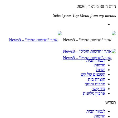
היום ה-30 בינואר , 2026
Select your Top Menu from wp menus
לעמוד הבית
חדשות
יהדות
השכנים של קש
תוצרת בית
תרבות וחינוך
צור קשר
ארכיון גיליונות
תפריט
לעמוד הבית
חדשות