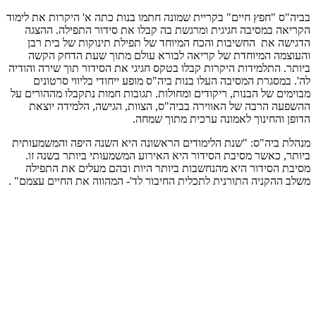
בביה"ס "חפץ חיים" בקריית שמונה חתמו בנות כתה א' היקרות את לימוד
הקריאה במסיבה חגיגית ומרגשת בה קבלו את סידור התפילה. ההצגה
הדגישה את החשיבות והכח המיוחד של תפילת תינוקות של בית רבן
והעוצמה המיוחדת של קריאה לבורא עולם מתוך שעת הדחק הקשה
ביותר. התלמידות היקרות קבלו בטקס חגיגי את הסידור תוך שירה והודיה
לה'. במסגרת המסיבה העלו בנות ביה"ס מופע ייחודי בליווי סרטונים
מבוימים של הבנות, ריקודים ומחולות. תגובות חמות נתקבלו מההורים על
ההשפעה הרבה של האווירה בביה"ס, הצוות, הגישה, הלמידה יוצאת
הדופן והחינוך לאמונה ערכית מתוך שמחה.
מנהלת ביה"ס: "שנת הלימודים הראשונה היא השנה היפה והמשמעותית
ביותר, כאשר מסיבת הסידור היא האירוע המשמעותי ביותר בשנה זו.
מסיבת הסידור היא מהנחשבות ביותר היות ובהם מעלים את התפילה
משלב ההקניה התורנית לתכלית החיבור לד'- המהווה את החיים עצמם" .