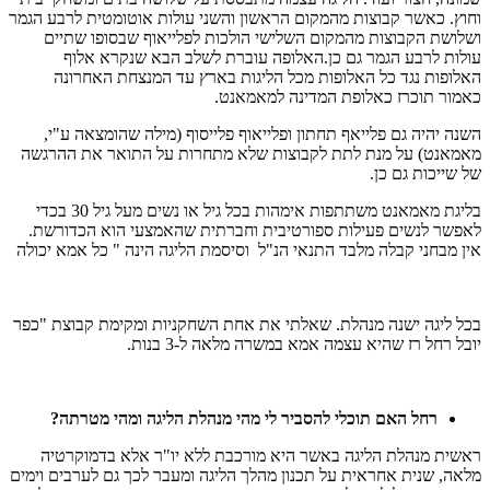
וחוץ. כאשר קבוצות מהמקום הראשון והשני עולות אוטומטית לרבע הגמר
ושלושת הקבוצות מהמקום השלישי הולכות לפלייאוף שבסופו שתיים
עולות לרבע הגמר גם כן.האלופה עוברת לשלב הבא שנקרא אלוף
האלופות נגד כל האלופות מכל הליגות בארץ עד המנצחת האחרונה
כאמור תוכרז כאלופת המדינה למאמאנט.
השנה יהיה גם פלייאף תחתון ופלייאוף פלייסוף (מילה שהומצאה ע"י,
מאמאנט) על מנת לתת לקבוצות שלא מתחרות על התואר את ההרגשה
של שייכות גם כן.
בליגת מאמאנט משתתפות אימהות בכל גיל או נשים מעל גיל 30 בכדי
לאפשר לנשים פעילות ספורטיבית וחברתית שהאמצעי הוא הכדורשת.
אין מבחני קבלה מלבד התנאי הנ"ל וסיסמת הליגה הינה " כל אמא יכולה
בכל ליגה ישנה מנהלת. שאלתי את אחת השחקניות ומקימת קבוצת "כפר
יובל רחל רז שהיא עצמה אמא במשרה מלאה ל-3 בנות.
רחל
האם
תוכלי
להסביר
לי
מהי
מנהלת
הליגה
ומהי
מטרתה
?
ראשית מנהלת הליגה באשר היא מורכבת ללא יו"ר אלא בדמוקרטיה
מלאה, שנית אחראית על תכנון מהלך הליגה ומעבר לכך גם לערבים וימים