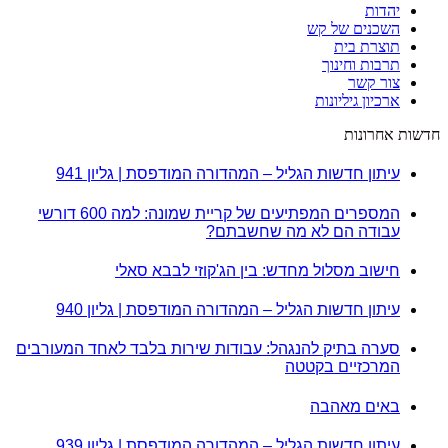
יהדות
השכנים של קש
תוצרת בית
תרבות וחינוך
צור קשר
ארכיון גיליונות
חדשות אחרונות
עיתון חדשות הגליל – המהדורה המודפסת | גליון 941
המספרים המפתיעים של קריית שמונה: למה 600 דורשי
עבודה הם לא מה שחשבתם?
חישוב מסלול מחדש: בין הג'קוזי לבבא סאלי
עיתון חדשות הגליל – המהדורה המודפסת | גליון 940
סערה בתיק להנגהל: עבודות שירות בלבד לאחד המעורבים
המרכזיים בקטטה
באים מאהבה
עיתון חדשות הגליל – המהדורה המודפסת | גליון 939