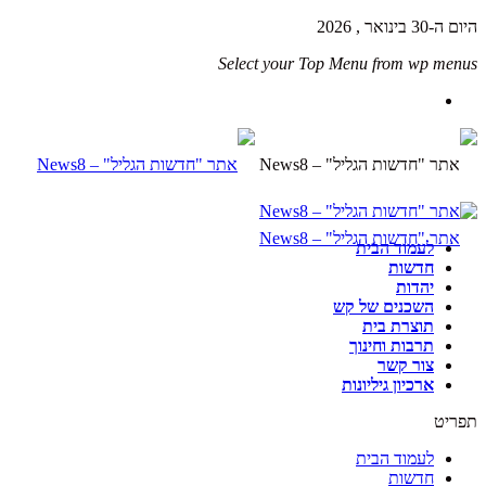
היום ה-30 בינואר , 2026
Select your Top Menu from wp menus
לעמוד הבית
חדשות
יהדות
השכנים של קש
תוצרת בית
תרבות וחינוך
צור קשר
ארכיון גיליונות
תפריט
לעמוד הבית
חדשות