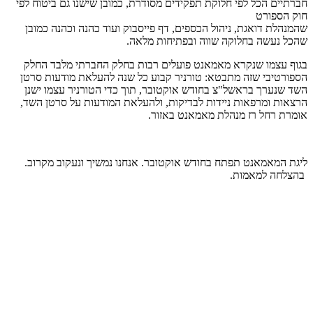
חברתיים הכל לפי חלוקת תפקידים מסודרת, כמובן שישנו גם ביטוח לפי
חוק הספורט
שהמנהלת דואגת, ניהול הכספים, דף פייסבוק ועוד כהנה וכהנה כמובן
שהכל נעשה בחלוקה שווה ובפתיחות מלאה.
בגוף עצמו שנקרא מאמאנט פועלים רבות בחלק החברתי מלבד החלק
הספורטיבי שזה מתבטא: טורניר קבוע כל שנה להעלאת מודעות סרטן
השד שנערך בראשל"צ בחודש אוקטובר, תוך כדי הטורניר עצמו ישנן
הרצאות ומרפאות ניידות לבדיקות, ולהעלאת המודעות על סרטן השד,
אומרת רחל רז מנהלת מאמאנט באזור.
ליגת המאמאנט תפתח בחודש אוקטובר. אנחנו נמשיך ונעקוב מקרוב.
בהצלחה למאמות.