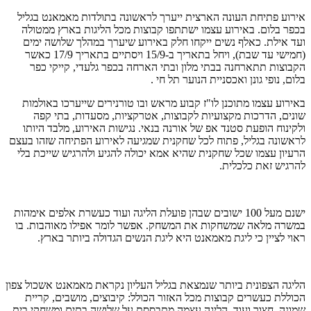
אירוע פתיחת העונה הארצית ייערך לראשונה בתולדות מאמאנט בגליל
בכפר בלום. באירוע עצמו ישתתפו קבוצות מכל הליגות בארץ ממטולה
ועד אילת. כאלף נשים ייקחו חלק באירוע שיערך במהלך שלושה ימים
(חמישי עד שבת), ויחל בתאריך ב-15/9 ויסתיים בתאריך 17/9 כאשר
הקבוצות תתארחנה בבתי מלון ובתי הארחה בכפר גלעדי, קייקי כפר
בלום, נופי גונן ואכסניית הנוער תל חי .
באירוע עצמו מתוכנן לו"ז קבוע מראש ובו טורנירים שייערכו באולמות
שונים, הדרכות מקצועיות לקבוצות, אטרקציות, מסעדות, בתי קפה
ולקינוח הופעת סטנד אפ של אורנה בנאי. נגישות האירוע, מלבד היותו
לראשונה בגליל, פתוח לכל שחקנית שמגיעה לאירוע הפתיחה שזהו בעצם
הרעיון עצמו שכל שחקנית שהיא אמא יכולה להגיע ולהרגיש שייכת בלי
להרגיש זאת כלכלית.
ישנם מעל 100 ישובים שבהן פועלת הליגה ועוד כעשרת אלפים אימהות
במשרה מלאה שמשחקות את המשחק. אפשר לומר אפילו מאוהבות. בו
ראוי לציין כי ליגת מאמאנט היא ליגת הנשים הגדולה ביותר בארץ.
הליגה הצפונית ביותר שנמצאת בגליל העליון נקראת מאמאנט אשכול צפון
הכוללת כעשרים קבוצות מכל האזור הכולל: קיבוצים, מושבים, קריית
שמונה, חצור ועוד. הליגה עצמה מתבססת על שלושה בתים ומשחקי בית