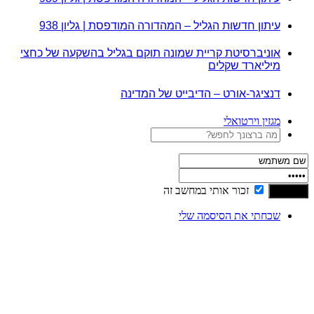
עיתון חדשות הגליל – המהדורה המודפסת | גליון 938
אוניברסיטת קריית שמונה תוקם בגליל בהשקעה של כחצי
מיליארד שקלים
דנציגר-אורט – הדיבייט של המדינה
מגזין וירטואלי
זכור אותי במחשב זה
שכחתי את הסיסמה שלי