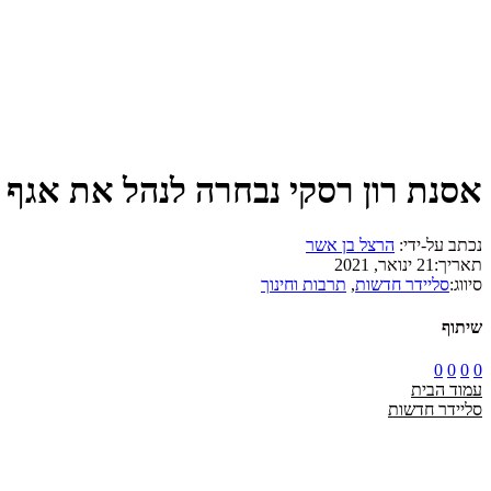
אסנת רון רסקי נבחרה לנהל את אגף ה
נכתב על-ידי:
הרצל בן אשר
תאריך:
21 ינואר, 2021
סיווג:
סליידר חדשות
,
תרבות וחינוך
שיתוף
0
0
0
0
עמוד הבית
סליידר חדשות