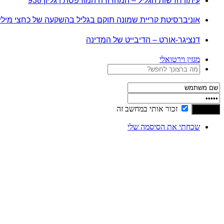
עיתון חדשות הגליל – המהדורה המודפסת | גליון 938
אוניברסיטת קריית שמונה תוקם בגליל בהשקעה של כחצי מיל
דנציגר-אורט – הדיבייט של המדינה
מגזין וירטואלי
זכור אותי במחשב זה
שכחתי את הסיסמה שלי