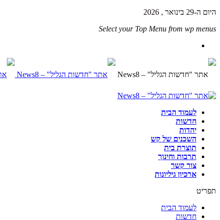
היום ה-29 בינואר , 2026
Select your Top Menu from wp menus
לעמוד הבית
חדשות
יהדות
השכנים של קש
תוצרת בית
תרבות וחינוך
צור קשר
ארכיון גיליונות
תפריט
לעמוד הבית
חדשות