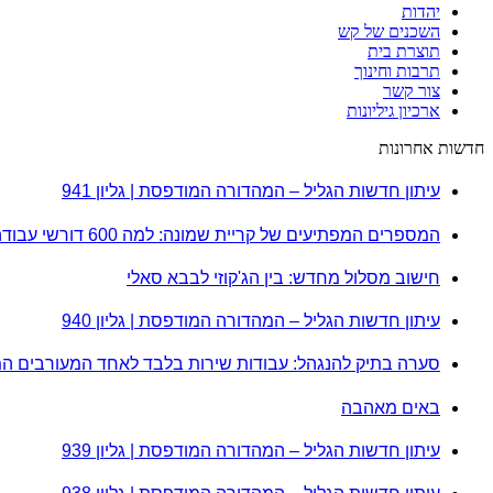
יהדות
השכנים של קש
תוצרת בית
תרבות וחינוך
צור קשר
ארכיון גיליונות
חדשות אחרונות
עיתון חדשות הגליל – המהדורה המודפסת | גליון 941
המספרים המפתיעים של קריית שמונה: למה 600 דורשי עבודה הם לא מה שחשבתם?
חישוב מסלול מחדש: בין הג'קוזי לבבא סאלי
עיתון חדשות הגליל – המהדורה המודפסת | גליון 940
סערה בתיק להנגהל: עבודות שירות בלבד לאחד המעורבים ה
באים מאהבה
עיתון חדשות הגליל – המהדורה המודפסת | גליון 939