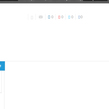
0
0
0
0
ד