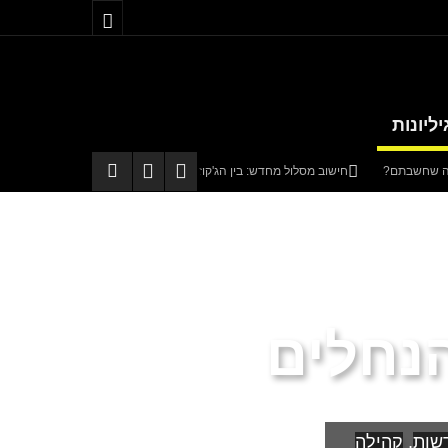
יליונות
חישוב מסלול מחדש: בין הג'קוזי לבבא סאלי
טטה
באים מאהבה
קריית שמונה תוקם בגליל בהשקעה של כחצי מיליארד שקלים
נחלים
שות
,
קהילה