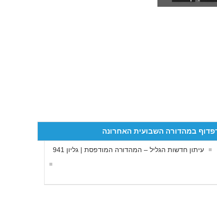
פדוף במהדורה השבועית האחרונה
עיתון חדשות הגליל – המהדורה המודפסת | גליון 941