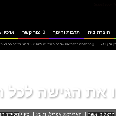
Select your 
תוצרת בית
תרבות וחינוך
צור קשר
ארכיון ג
יון 941
המספרים המפתיעים של קריית שמונה: למה 600 דורשי עבודה הם לא מה שחשבתם?
יון 940
סערה בתיק להנגהל: עבודות שירות בלבד לאחד המעורבים המרכזיים בק
יון 939
עיתון חדשות הגליל – המהדורה המודפסת | גליון 938
אוניברסיטת 
 את הגישה לכל ה
הרצל בן אשר
תאריך:
22 אפריל, 2021
סיווג:
סליידר חד