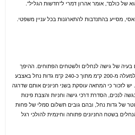
א של כולם", אומר אהרון דמרי ל"חדשות הגליל".
סי, מסייע בהתנדבות להתארגנות בכל עניין משפטי.
ום בעיה של גישה לנחלים ולשטחים הפתוחים. ההיפך
הוא הנכון, בזכות מועצה אזורית הגליל העליון למעלה מ-200 ק"מ מתוך כ-240 ק"מ גדות נחל באצבע
. יש לזכור כי המחאה עוסקת בשני חניונים אותם שדרגה
גשה לנכים, הסדרת דרכי גישה וחניות והצבת פינות
בה, כאשר כל חניון משתרע לאורך כ-500 מטר של גדות נחל, ובהם גובים תשלום סמלי של פחות
חלים בשטח החניונים פתוחה וחינמית להולכי רגל