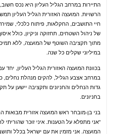
התיירות במרחב הגליל העליון היא נכס חשוב,
הרשויות. המועצה האזורית הגליל העליון תמשי
חיי התושבים, החקלאות, פיתוח כלכלי, שמירה ע
של ניהול השטחים, תחזוקה וניקיון, כולל איס
מתוך תקציבה השוטף של המועצה, ללא תמיכה
במיליוני שקלים כל שנה.
בכוונת המועצה האזורית הגליל העליון, יחד עם 
במרחב אצבע הגליל, להקים מנהלת נחלים, כד
גדות הנחלים והחניונים ותקציבה יישען על תקצ
בחניונים.
בני בן-מובחר ראש המועצה אזורית מבואות החר
"אני מתפלא על הטענות. איני זוכר שהוריתי 
המועצה. אני מזמין את עם ישראל בכלל ותושב