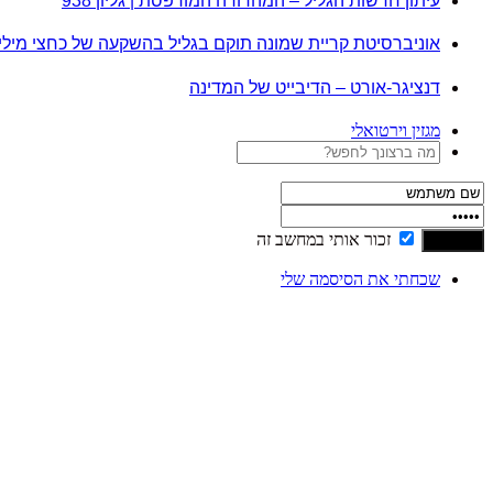
עיתון חדשות הגליל – המהדורה המודפסת | גליון 938
אוניברסיטת קריית שמונה תוקם בגליל בהשקעה של כחצי מיל
דנציגר-אורט – הדיבייט של המדינה
מגזין וירטואלי
זכור אותי במחשב זה
שכחתי את הסיסמה שלי