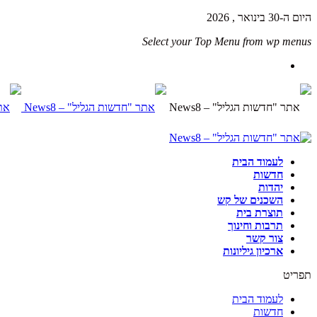
היום ה-30 בינואר , 2026
Select your Top Menu from wp menus
לעמוד הבית
חדשות
יהדות
השכנים של קש
תוצרת בית
תרבות וחינוך
צור קשר
ארכיון גיליונות
תפריט
לעמוד הבית
חדשות