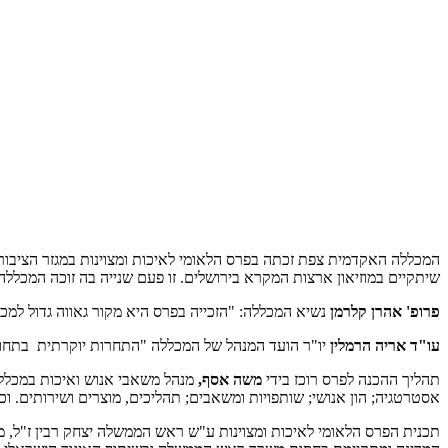
שיתקיים במוזיאון ארצות המקרא בירושלים. זו פעם שנייה בה זוכה המכללה להוקרה מיוחדת. בשנת 2012 זכתה לתעודת ציון לשבח על הישגיה בתחרות הפרס הלא
פרופ' אהרן קלרמן
נשיא המכללה: "הזכייה בפרס היא מקור גאווה גדול למכ
עו"ד אריה הרמלין
יו"ר הועד המנהל של המכללה "התחרות יוקרתית בתחום 
תהליך ההכנה לפרס רוכז בידי
משה אסף,
מנהל משאבי אנוש ואיכות במכלל
אסטרטגיה; הון אנושי; שותפויות ומשאבים; תהליכים, מוצרים ושירותים. ו
תכנית הפרס הלאומי לאיכות ומצוינות ע"ש ראש הממשלה יצחק רבין ז"ל, מי