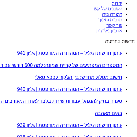
יהדות
השכנים של קש
תוצרת בית
תרבות וחינוך
צור קשר
ארכיון גיליונות
חדשות אחרונות
עיתון חדשות הגליל – המהדורה המודפסת | גליון 941
המספרים המפתיעים של קריית שמונה: למה 600 דורשי עבודה הם לא מה שחשבתם?
חישוב מסלול מחדש: בין הג'קוזי לבבא סאלי
עיתון חדשות הגליל – המהדורה המודפסת | גליון 940
סערה בתיק להנגהל: עבודות שירות בלבד לאחד המעורבים ה
באים מאהבה
עיתון חדשות הגליל – המהדורה המודפסת | גליון 939