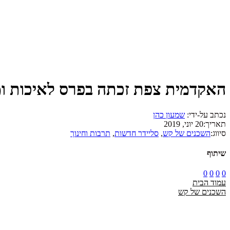
האקדמית צפת זכתה בפרס לאיכות 
נכתב על-ידי:
שמעון כהן
תאריך:
20 יוני, 2019
סיווג:
השכנים של קש
,
סליידר חדשות
,
תרבות וחינוך
שיתוף
0
0
0
0
עמוד הבית
השכנים של קש