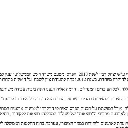
המכללה האקדמית צפת זכתה בפרס הלאומי לאיכות ומצוינות במגזר הציבורי ע"ש יצחק 
ומי לאיכות ומצוינות במגזר העסקי ע"ש יצחק רבין.
ללה, לכל העובדים והמנהלים. הרמה אליה הגענו הינה בזכות עבודה משותפ
האיכות והמצוינות במדינת ישראל. הפרס הוא הוקרה על איכות ומצוינות".
ה. מודל המושתת על תכנית הפרס האירופי היוקרתי למצוינות ארגונית המ
כן לארבעת מרכיבי ה"תוצאות" של פעילות המכללה: תוצאות ללקוחות; תוצאות
ועדת לארגונים וליחידות במגזר הציבורי, ונערכת ברוח החלטות הממשלה לקי