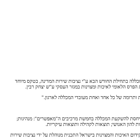
רבין לשנת 2018. הפרס, מטעם משרד ראש הממשלה, יוענק למכללה בתחילת החודש הבא ע"י נציבות שירות המדינה, בטקס מיוחד
ת ותרומה של כל אחד ואחת מעובדי המכללה לארגון."
תייחסת להשקעת המכללה בחמשת מרכיבים ה"מאפשרים": מנהיגות;
 להון האנושי; תוצאות לקהילה ותוצאות עיקריות.
דום האיכות והמצוינות בישראל התכנית מנוהלת על ידי נציבות שירות