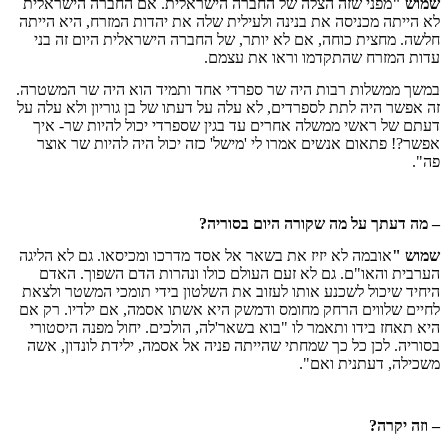
שמוש "
מפני שזה הצלה של החברה הישראלית. אם החברה הישראלית
לא הייתה מכניסה את בנינה ולעילית שלה את יהדות המזרח, היא הייתה
חלשה. מחצית כוחה, אם לא יותר, של החברה הישראלית היום זה בני
עדות המזרח שהתקדמו וראו את עצמם.
במשך ממשלות רבות היה שר ספרדי אחד ותמיד הוא היה שר המשטרה.
זה אפשר היה לתת לספרדים, לא עלה על דעתו של בן גוריון ולא עלה על
דעתם של ראשי ממשלה אחרים עד בגין שספרדי יכול להיות שר- איך
אפשר?! פתאום אנשים אמרו לי 'מישל' כזה יכול היה להיות שר אוצר
פה".
– מה דעתך על מה שקורה היום בסוריה?
שמוש "
אובמה לא יזיז את בשאר אל אסד מדרכו ומכיסאו. גם לא הליגה
הערבית והאו"ם. גם לא זעם העולם כולו ונהרות הדם השפוך. האדם
היחיד שיכול לשכנע אותו לעזוב את השלטון בידי תומכי המשטר ולצאת
לחיים שלווים הרחק מחומס ודמשק היא אשתו אסמה, אם ילדיו. רק אם
היא תאחז בידו ותאמר לו "בוא בשאר'לה, הולכים. יחול מפנה היסטורי
בסוריה. לכן כל כך שמחתי שהייתה פניה אל אסמה, ילידת לונדון, אשה
משכילה, דעתנית ואם".
– וזה יקרה?