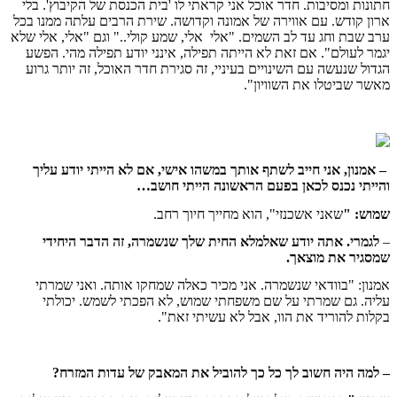
חתונות ומסיבות. חדר אוכל אני קראתי לו 'בית הכנסת של הקיבוץ'. בלי
ארון קודש. עם אווירה של אמונה וקדושה. שירת הרבים עלתה ממנו בכל
ערב שבת וחג עד לב השמים. "אלי
אלי, שמע קולי.." וגם "אלי, אלי שלא
יגמר לעולם". אם זאת לא הייתה תפילה, אינני יודע תפילה מהי. הפשע
הגדול שנעשה עם השינויים בעיניי, זה סגירת חדר האוכל, זה יותר גרוע
מאשר שביטלו את השוויון".
– אמנון, אני חייב לשתף אותך במשהו אישי, אם לא הייתי יודע עליך
והייתי נכנס לכאן בפעם הראשונה הייתי חושב…
שמוש: "
שאני אשכנזי", הוא מחייך חיוך רחב.
–
לגמרי. אתה יודע שאלמלא החית שלך שנשמרה, זה הדבר היחידי
שמסגיר את מוצאך.
אמנון: "בוודאי שנשמרה. אני מכיר כאלה שמחקו אותה. ואני שמרתי
עליה. גם שמרתי על שם משפחתי שמוש, לא הפכתי לשמש. יכולתי
בקלות להוריד את הוו, אבל לא עשיתי זאת".
– למה היה חשוב לך כל כך להוביל את המאבק של עדות המזרח?