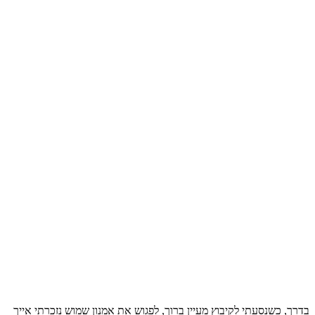
בדרך, כשנסעתי לקיבוץ מעיין ברוך, לפגוש את אמנון שמוש נזכרתי אייך