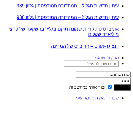
עיתון חדשות הגליל – המהדורה המודפסת | גליון 939
עיתון חדשות הגליל – המהדורה המודפסת | גליון 938
אוניברסיטת קריית שמונה תוקם בגליל בהשקעה של כחצי
מיליארד שקלים
דנציגר-אורט – הדיבייט של המדינה
מגזין וירטואלי
זכור אותי במחשב זה
שכחתי את הסיסמה שלי