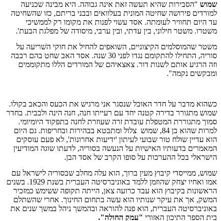
שמוש
"הסבירות שהיא תעשה זאת אינה גבוהה. היא מבינה שכניעה
למורדים פירושה שחיטה המונית בעלוואים ובבני בריתם, כזו שהשחיטה
עד היום תחוויר לעומתה. אסד עשוי לפנות את מקומו רק לממשיכי
משטרו. משטר חילוני, בין עדתי, ובין ערבי, מיסודה של מפלגת הבעת'.
משטר שהמוסלמים הקיצוניים, השואפים להחיל את חוקי השׁריעה על
סוריה, התחילו להתקומם נגדו לפני 30 שנה. אסד האב שחט בהם רבבה
וזה הרגיע אותם לשנות דור. צאצאיהם של המורדים הללו מתקוממים
ומבקשים נקמה".
כשהוא מדבר על חדר האוכל שנסגר אני מרגיש את הכעס והכאב בקולו.
שמוש מתגורר בדירה קטנה יחד עם רעייתו חנה, חנה הינה ולבבית. בחדר
סמוך מתגוררת המטפלת עובדת זרה שעוזרת לחנה בתפקוד היומיומי.
למרות שהוא בן 84, שמוש
צלול ומתבטא בבהירות ובחריפות. גם היום
הוא עדיין שולח טור שבועי לעיתון 'ידיעות אחרונות', לא פעם עוסקים
המאמרים בדעותיו האישיות על הנעשה בסוריה, לדעתו שוגה המודיעין
הישראלי בכל ההערכות על סופו הקרב של אסד הבן.
שמוש, ממייסדי קיבוץ מעין ברוך, הוא עלה מחלב שבסוריה לישראל עם
אמו ואחיו יצחק שהוזמן ללמד באוניברסיטה העברית בשנת 1929. בשנים
הראשונות בקיבוץ הוא עבד כרועה צאן, הייתה תקופה ששימש כמזכיר
המשק, אך את עיקר שנותיו הוא עשה בתחום החינוך. אחרי שהשתלם
באוניברסיטה העברית, הוא פנה להוראה ובהמשך ניהל במשך שנים את
בית הספר התיכון האזורי
"עמק החולה".