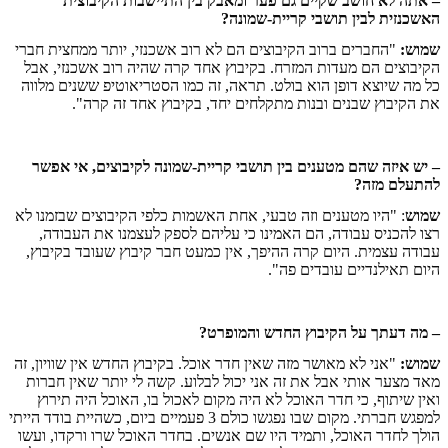
– אתה לא חושב שקיים גם פער ומאבק בין התיישבות הקיבוצית
האשכנזית לבין תושבי קריית-שמונה?
שמוש:
"החברים ברוב הקיבוצים הם לא רוב אשכנזי, יותר ממחצית חברי
הקיבוצים הם מעדות המזרח. בקיבוץ אחד קרה שהיה רוב אשכנזי, אבל
כל מה שיוצא דופן הוא בולט. תראה, זה כמו הסטריאוטיפ ששנים מלווה
את הקיבוץ שבנים ובנות מתקלחים יחד, בקיבוץ אחד זה קרה".
– יש איזה שהם מטענים בין תושבי קריית-שמונה לקיבוצים, אי אפשר
להתעלם מזה?
שמוש
: "היו מטענים וזה טבעי, אחת האשמות כלפי הקיבוצים שבזמנו לא
רצו להכניס עבודה, הם האמינו כי עליהם לספק לעצמנו את העבודה,
עבודה עצמית. היום קרה ההיפך, אין כמעט חבר קיבוץ שעובד בקיבוץ,
היום תאילנדיים עובדים פה".
– מה דעתך על הקיבוץ החדש והמופרט?
שמוש:
"אני לא מאושר מזה שאין חדר אוכל. בקיבוץ החדש אין שוויון, זה
מאד מצער אותי אבל את זה אני יכול לבלוע. קשה לי יותר שאין חברות
ואין שיתוף, כי חדר האוכל לא היה מקום לאכול בו, האוכל היה תירוץ
למפגש חברתי. מקום שבו נפגשו כולם 3 פעמיים ביום, כשהיית בודד הייתי
הולך לחדר האוכל, ותמיד היו שם אנשים. בחדר האוכל שרו ורקדו, ועשו