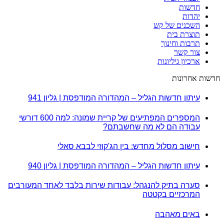
חדשות
יהדות
השכנים של קש
תוצרת בית
תרבות וחינוך
צור קשר
ארכיון גיליונות
חדשות אחרונות
עיתון חדשות הגליל – המהדורה המודפסת | גליון 941
המספרים המפתיעים של קריית שמונה: למה 600 דורשי
עבודה הם לא מה שחשבתם?
חישוב מסלול מחדש: בין הג'קוזי לבבא סאלי
עיתון חדשות הגליל – המהדורה המודפסת | גליון 940
סערה בתיק להנגהל: עבודות שירות בלבד לאחד המעורבים
המרכזיים בקטטה
באים מאהבה