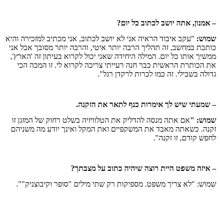
– אמנון, אתה יושב לכתוב כל יום?
שמוש:
"עקב איבוד הראיה אני לא יושב לכתוב, אני מכתיב למזכירה והיא
כותבת במחשב, זה תהליך הרבה יותר איטי, והרבה יותר מסובך אבל אני
ממשיך אותו כל יום. המילה היחידה שאני יכול לקרוא בעיתון זה 'הארץ',
את הכותרת הראשית כבר חנה רעייתי צריכה לקרוא לי. זו המכה הכי
גדולה בשבילי. זה כמו לכרות לרקדן רגל".
– שמעתי שיש לך אימרות כנף לתאר את הזקנה.
שמוש: "
אם אתה מנסה להדליק את הטלוויזיה בשלט רחוק של המזגן זו
זקנה. כשאתה מאבד את המשקפיים ואת המקל ואינך יודע מה משניהם
לחפש קודם, זו זקנה".
– איזה משפט היית רוצה שיהיה כתוב על מצבתך?
שמוש: "לא צריך משפט. מספיקות רק שתי מילים "סופר וקיבוצניק"".