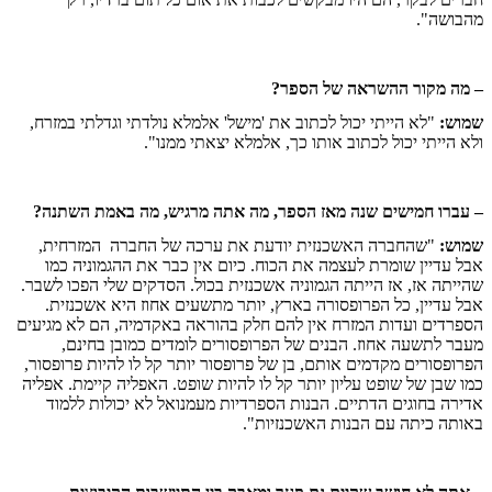
מהבושה".
– מה מקור ההשראה של הספר?
שמוש:
"לא הייתי יכול לכתוב את 'מישל' אלמלא נולדתי וגדלתי במזרח,
ולא הייתי יכול לכתוב אותו כך, אלמלא יצאתי ממנו".
– עברו חמישים שנה מאז הספר, מה אתה מרגיש, מה באמת השתנה?
שמוש:
"שהחברה האשכנזית יודעת את ערכה של החברה
המזרחית,
אבל עדיין שומרת לעצמה את הכוח. כיום אין כבר את ההגמוניה כמו
שהייתה אז, אז הייתה הגמוניה אשכנזית בכול. הסדקים שלי הפכו לשבר.
אבל עדיין, כל הפרופסורה בארץ, יותר מתשעים אחוז היא אשכנזית.
הספרדים ועדות המזרח אין להם חלק בהוראה באקדמיה, הם לא מגיעים
מעבר לתשעה אחוז. הבנים של הפרופסורים לומדים כמובן בחינם,
הפרופסורים מקדמים אותם, בן של פרופסור יותר קל לו להיות פרופסור,
כמו שבן של שופט עליון יותר קל לו להיות שופט. האפליה קיימת. אפליה
אדירה בחוגים הדתיים. הבנות הספרדיות מעמנואל לא יכולות ללמוד
באותה כיתה עם הבנות האשכנזיות".