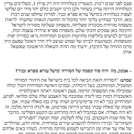
פעם לפני שנים רבות, כשעדיין בטלוויזיה היה רק ערוץ 1, כשלרבים עדיין
הטלוויזיה הייתה עדיין בשחור ולבן היינו יושבים כולם יחד מידי יום שלישי
לצפות בטלוויזיה ב'מישל עזרא ספרא ובניו'. למרות שחלפו שנים רבות
מאז, הדבר שנחרט בליבי יותר מהכול זה תחושת הגאווה שחשתי
לראות
משפחה מזרחית מכובדת ומצליחה, משפחה שעלתה מסוריה לישראל
והקימה כאן עסקים חובקי עולם. משפחת ספרא שידרה עוצמה וכוח,
הגברים לבושים בחליפות מחויטות והנשים המזרחיות נראו בסדרה יפות
ומטופחות. וכשהגעתי לביתו של שמוש שניצב ליד חדר האוכל שפעם היה
מרכז ההוויה של הקיבוץ, ידעתי מה תהיה השאלה הראשונה שאשאל
אותו.
– אמנון, מה
היה סוד קסמה של הסדרה 'מישל עזרא ספרא ובניו'?
שמוש:
"הסדרה הזאת הביאה לכל בית בישראל את היהודי המזרחי
המשכיל, המתוחכם, בעל היכולות, ובמרכז האישה המזרחית הכול יכולה
שמובילה את המשפחה קדימה. פעם ראשונה ראתה האוכלוסייה
האשכנזית דמות כמו לינדה שסובבה על האצבע שלה עולם ומלואו. לפתע,
המזרחיים כבר לא היו פרימיטיביים ושותי ערק כמו סאלח שבתי. אם
אשתו של סאלח שבתי בסרט הייתה סמרטוט, אז לינדה הייתה מלכה. זה
לא היה מצליח, אם במקביל לא היה מתרחש גם הקטע הפוליטי. מדובר
על סוף שנות השבעים, בגין עלה לשלטון, קמה תנועת "הפנתרים
השחורים" וברדיו התחילו להשמיע שירים במזרחית. אתה יודע, שהילדים
של אחי עד אותו זמן התביישו לשמוע מוזיקה מזרחית. כשהיו באים אליהם
חברים לבקר, הם היו מבקשים לכבות את אום כל תום ברדיו, רק