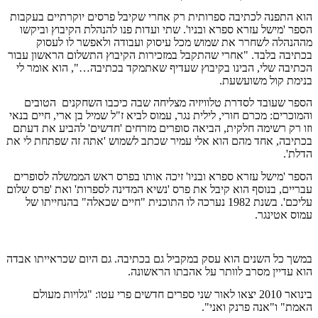
הוא התפנה לכתיבה ספרותית רק אחרי שקיבל פרסים יוקרתיים בעקבות
הספר 'מישל עזרא ספרא ובניו'. שתי ועדות פנו להנהלת הקיבוץ וביקשו
מההנהלה לשחרר את שמוש מכל עיסוק ועבודה ולאפשר לו לעסוק
בכתיבה בלבד. "אחרי שהתקבל במזכירות הקיבוץ התשלום הראשון עבור
הכתיבה שלי, הבינו בקיבוץ שעדיף שאתמקד בכתיבה…", הוא אומר לי
בנימת קול משועשעת.
הספר שעובד לסדרת טלוויזיה מצליחה שבה כיכבו השחקנים
הטובים
והמוכרים: מכרם חורי, לילית נגר, עמוס לביא ז"ל שמיל בן ארי, חיים בנאי
וזו רק רשימה חלקית, הביאה סופרים מזרחים 'חדשים' להביע את דעתם
בכתיבה, אחד מהם הוא אלי עמיר שכתב לשמוש 'אתה זה שפתחת לי את
הדלת'.
הספר 'מישל עזרא ספרא ובניו' זיכה אותו בפרס ראש הממשלה לסופרים
עבריים, בנוסף הוא קיבל את פרס 'נשיא המדינה לספרות' ואת 'פרס שלום
עליכם'. בשנת 1982 נערכה לו התוכנית "חיים שכאלה" בהנחייתו של
עמוס אטינגר.
במשך כל השנים הוא עסק במקביל גם בכתיבה. גם היום שכראייתו אבדה
הוא עדיין מסרב לוותר על אהבתו הראשונה.
בינואר 2010 יצאו לאור שני ספרים חדשים פרי עטו: "גלויות מעולם
האמת" ו"אנה פרנק ואני".