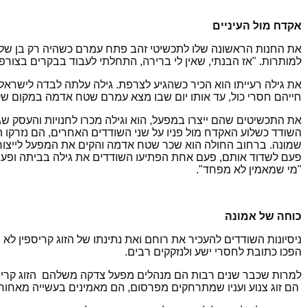
אקדח מול העיניים
את החנות הראשונה שלו לתכשיטי זהב פתח עמרם כשהיה רק בן שלוש 
למותרות. "אז הבנתי, שאין לי ברירה, התחלתי לעבוד בבקרים בצורפו
את גילה רעייתו הוא הכיר כשהגיע לצרפת. גילה עלתה לבדה לישראל,
חייהם חסרי כול, עד אותו יום שבו מצא עמרם שטח אדמה במקום שק
את התכשיטים שהם ייצרו במפעל, הוא וגילה מכרו לחנויות והעסק 
שמונה. ברחוב החולה הוא שכר שטח אדמה והקים את המפעל לייצור ת
פעם לשדוד אותם, פעם אחת הפתיעו השודדים את גילה בביתה ופעם 
"מי שמאמין לא מפחד".
כוחה של אמונה
ניסיונות השודדים להעכיר את רוחם ואת נתינתו של הזוג קריספין ל
הפכו כתובת לחסרי ישע ולנזקקים רבים.
למרות שכבר שנים רבות הם מנהלים מפעל צדקה משלהם הזוג קריספי
הם זוג צנוע ועניו שמתרחקים מפרסום, הם מאמינים בעשייה מאחורי