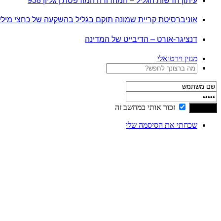
עיתון חדשות הגליל – המהדורה המודפסת | גליון 938
אוניברסיטת קריית שמונה תוקם בגליל בהשקעה של כחצי מיל
דנציגר-אורט – הדיבייט של המדינה
מגזין וירטואלי
זכור אותי במחשב זה
שכחתי את הסיסמה שלי