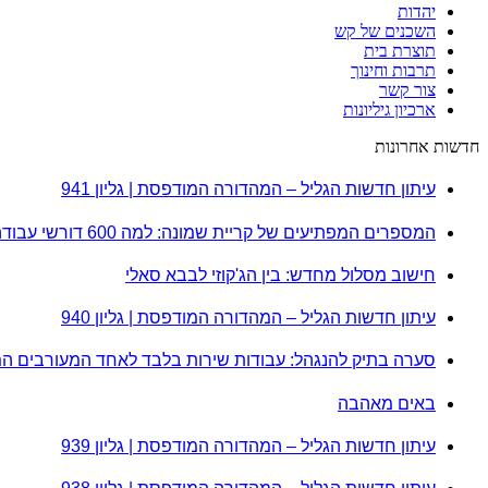
יהדות
השכנים של קש
תוצרת בית
תרבות וחינוך
צור קשר
ארכיון גיליונות
חדשות אחרונות
עיתון חדשות הגליל – המהדורה המודפסת | גליון 941
המספרים המפתיעים של קריית שמונה: למה 600 דורשי עבודה הם לא מה שחשבתם?
חישוב מסלול מחדש: בין הג'קוזי לבבא סאלי
עיתון חדשות הגליל – המהדורה המודפסת | גליון 940
סערה בתיק להנגהל: עבודות שירות בלבד לאחד המעורבים ה
באים מאהבה
עיתון חדשות הגליל – המהדורה המודפסת | גליון 939