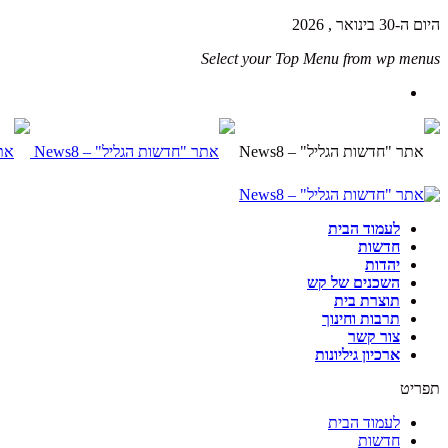
היום ה-30 בינואר , 2026
Select your Top Menu from wp menus
לעמוד הבית
חדשות
יהדות
השכנים של קש
תוצרת בית
תרבות וחינוך
צור קשר
ארכיון גיליונות
תפריט
לעמוד הבית
חדשות