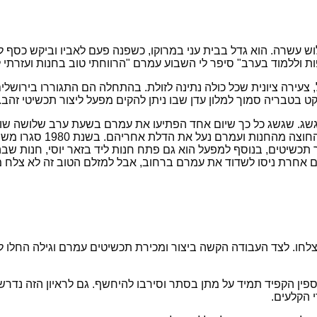
עשרה. הוא גדל בבית עני במרוקו, כשפנה פעם לאביו וביקש כסף לק
ת וללמוד בערב" סיפר לי השבוע עמרם "הרווחתי טוב בחנות ועזרתי ל
 צעירה ציונית שכל כולה נתינה לזולת. בהתחלה הם התגוררו בירושלי
ט בטבריה סמוך למלון
עדן שבו ניתן להקים מפעל ליצור תכשיטי זהב.
שגשג. שגשג כל כך שיום אחד הפתיעו את עמרם בשעת ערב שלושה שוד
השודד כשלוע האקדח מול פ
כשיטים, בנוסף למפעל הוא גם פתח חנות ליד בזאר יוסי, חנות שבה
אחרת ניסו לשדוד את עמרם ברחוב, אבל למזלם הטוב זה לא צלח מעו
א צלחו. לצד העבודה הקשה ביצור ומכירת תכשיטים עמרם וגילה החלו
ן הקפיד תמיד על מתן בסתר וסירבו להיחשף. גם לראיון הזה נדרש
 הקלעים.