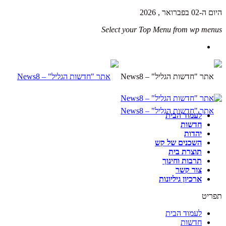
היום ה-02 בפברואר , 2026
Select your Top Menu from wp menus
לעמוד הבית
חדשות
יהדות
השכנים של קש
תוצרת בית
תרבות וחינוך
צור קשר
ארכיון גיליונות
תפריט
לעמוד הבית
חדשות