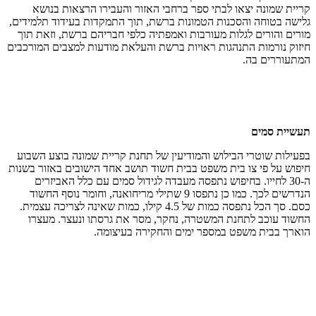
קריית שמונה יצאו לבתי ספר ברחבי האזור והעבירו הרצאות בנושא
גלישה בטוחה והסכנות הטמונות ברשת, תוך התמקדות בעידוד תלמידים,
מורים והורים לגלות מעורבות ואמפתיה כלפי חבריהם ברשת, וזאת תוך
חיזוק נורמות התנהגות ראויות ברשת והעלאת מודעות למצבים המורכבים
המתעוררים בה.
תעשיית סמים
בפעילות שוטרי הבילוש והמודיעין של תחנת קריית שמונה בוצע השבוע
חיפוש על פי צו בית משפט בבית חשוד תושב אחד הישובים באזור בשנות
ה-30 לחייו. בחיפוש נתפסה מעבדה לגידול סמים עם כלל האביזרים
הנדרשים לכך. כמו כן נתפסו 9 שתילי מריחואנה, וחומר נוסף החשוד
כסם. סך הכל נתפסה כמות של 4.5 קילו, כמות שאינה לצריכה עצמית.
החשוד עוכב לתחנת המשטרה, נחקר, מסר את גרסתו ונעצר. מעצרו
הוארך בבית משפט במספר ימים והחקירה בעיצומה.