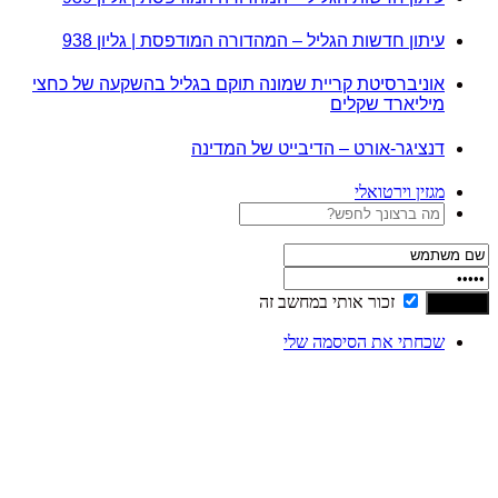
עיתון חדשות הגליל – המהדורה המודפסת | גליון 938
אוניברסיטת קריית שמונה תוקם בגליל בהשקעה של כחצי
מיליארד שקלים
דנציגר-אורט – הדיבייט של המדינה
מגזין וירטואלי
זכור אותי במחשב זה
שכחתי את הסיסמה שלי