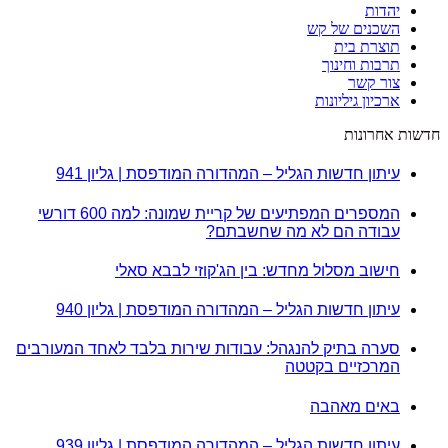
יהדות
השכנים של קש
תוצרת בית
תרבות וחינוך
צור קשר
ארכיון גיליונות
חדשות אחרונות
עיתון חדשות הגליל – המהדורה המודפסת | גליון 941
המספרים המפתיעים של קריית שמונה: למה 600 דורשי
עבודה הם לא מה שחשבתם?
חישוב מסלול מחדש: בין הג'קוזי לבבא סאלי
עיתון חדשות הגליל – המהדורה המודפסת | גליון 940
סערה בתיק להנגהל: עבודות שירות בלבד לאחד המעורבים
המרכזיים בקטטה
באים מאהבה
עיתון חדשות הגליל – המהדורה המודפסת | גליון 939