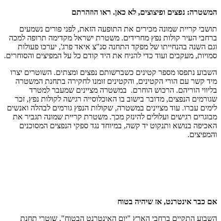
המשטרה: נפצים ופיצוצים, לא כאן. ראו הוזהרתם
תושבי קריית שמונה מכירים את התופעה הזאת, לפני פורים נשמעים
ברחבי העיר קולות נפץ מחרידים. משטרת ישראל מקדימה תרופה למכה
וגם השנה בהנחייתו של מפקד התחנה סנ"צ איאד פרג', יערכו פעולות
סמויות, מעקבים ועוד כדי להניח את היד קודם כל על המפיצים והסוחרים.
השבוע נתפסו מספר קטינים כשברשותם נפצים ומצתים. השוטרים יצרו
מיד קשר עם הורי הקטינים, והקטינים זומנו לחקירה בתחנת המשטרה
בליווי הוריהם. הרכוש הוחרם. במשטרה מציינים שמעבר למטרד
שגורמים הנפצים, מדובר בישוב בו האוכלוסייה רגישה לקולות נפץ, זכר
לימים עברו. עוד מציינים במשטרה, שקולות הנפץ גורמים לבהלה ואנשים
מבוגרים רגישים ועלולים להינזק מכך. משטרת קריית שמונה תגביר את
האכיפה בנושא ותנקוט יד קשה, במיוחד נגד ספקי הנפצים המסוכנים
והמפיצים.
אם כבר אינטרנט, אז שיהיה בטוח
השבוע התקיים ברחבי הארץ "יום האינטרנט הבטוח". שוטרי תחנת