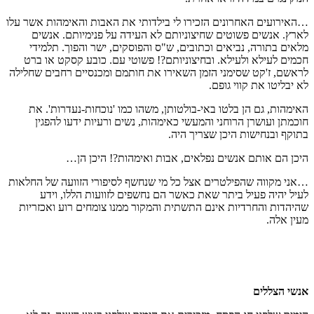
…האירועים האחרונים הזכירו לי בילדותי את האבות והאימהות אשר עלו
לארץ. אנשים פשוטים שחיצוניותם לא העידה על פנימיותם. אנשים
מלאים בתורה, נביאים וכתובים, ש"ס והפוסקים, ישר והפוך. תלמידי
חכמים לעילא ולעילא. ובחיצוניותם?! פשוטי עם. כובע קסקט או ברט
לראשם, ז'קט שסימני הזמן השאירו את חותמם ומכנסיים רחבים שחלילה
לא יבליטו את קווי גופם.
האימהות, גם הן בלטו באי-בולטותן, משהו כמו 'נוכחות-נעדרות'. את
חוכמתן ועושרן הרוחני והמעשי כאימהות, נשים ורעיות ידעו להפגין
בתוקף ובנחישות היכן שצריך היה.
היכן הם אותם אנשים נפלאים, אבות ואימהות?! היכן הן…
…אני מקווה שהפילטרים אצל כל מי שנחשף לסיפורי הזוועה של החלאות
לעיל יהיה פעיל ביתר שאת כאשר הם נחשפים לזוועות הללו, וידע
שהיהדות והחרדיות אינם התשתית והמקור ממנו צומחים רוע ואכזריות
מעין אלה.
אנשי הצללים