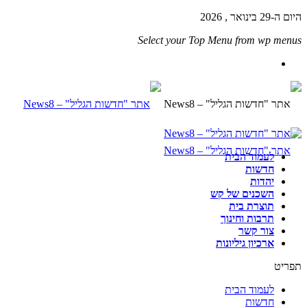
היום ה-29 בינואר , 2026
Select your Top Menu from wp menus
לעמוד הבית
חדשות
יהדות
השכנים של קש
תוצרת בית
תרבות וחינוך
צור קשר
ארכיון גיליונות
תפריט
לעמוד הבית
חדשות