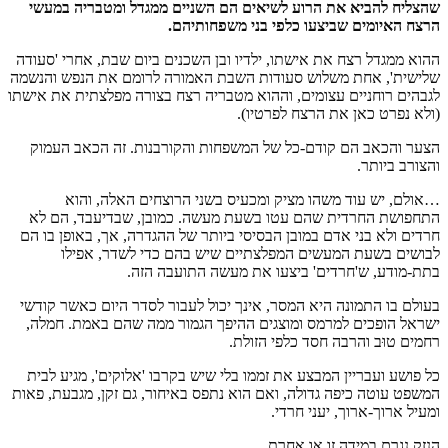
שהצליח להביא את הרוע לשיאים הם השניים ממגדל ומטבריה במעשי
הרצח האיומים שביצעו כלפי בני משפחותיהם.
ההוא ממגדל רצח את אישתו, ילדיו ובן השכנים ביום שבת, אחרי 'סעודה
שלישית', אחת משלוש סעודות השבת האמורה לרומם את הנפש והנשמה
לגבהים רוחניים עצומים, וההוא מטבריה רצח בצורה מפלצתית את אישתו
(ולא נפרט כאן את הרצח לפרטיו).
הצער והכאב הם קודם-כל של המשפחות והקורבנות. זה הכאב העמוק
והצורב ביותר.
…אולם, יש עוד משהו מציק ומכעיס בשני הרוצחים האלה, והוא
התחפושת החרדית שהם עטו בשעת מעשה. כמובן, שבדיעבד, הם לא
חרדים ולא בני אדם במובן הבסיסי ביותר של ההגדרה, אך, באופן בו הם
לבושים בשעת המעשים המפלצתיים שיש בהם כדי לשדר, אפילו
בתת-מודע, ש'חרדים' ביצעו את מעשה התועבה הזה.
בעולם בו התמונה היא המסר, אינך יכול לעבור לסדר היום כאשר קודשי
ישראל הופכים למרמס ומוצגים ההיפך הגמור ממה שהם באמת. חמלה,
רחמים טוּב והרבה חסד כלפי הזולת.
כל פושע ועבריין המבצע את זממו בלי שיש בקרבו 'אלוקים', מגיע לבית
המשפט עוטה כיפה גדולה, ואם הוא נתפס באיחור, גם זקן, מגבעת, פאות
ומעיל ארוך-ארוך, יעני חרדי.
הנזק נגרם במידה זו או אחרת.