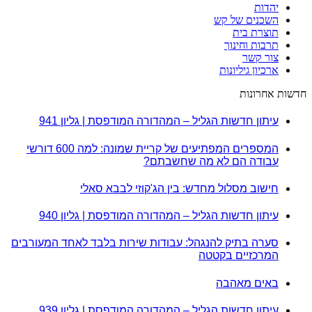
יהדות
השכנים של קש
תוצרת בית
תרבות וחינוך
צור קשר
ארכיון גיליונות
חדשות אחרונות
עיתון חדשות הגליל – המהדורה המודפסת | גליון 941
המספרים המפתיעים של קריית שמונה: למה 600 דורשי
עבודה הם לא מה שחשבתם?
חישוב מסלול מחדש: בין הג'קוזי לבבא סאלי
עיתון חדשות הגליל – המהדורה המודפסת | גליון 940
סערה בתיק להנגהל: עבודות שירות בלבד לאחד המעורבים
המרכזיים בקטטה
באים מאהבה
עיתון חדשות הגליל – המהדורה המודפסת | גליון 939