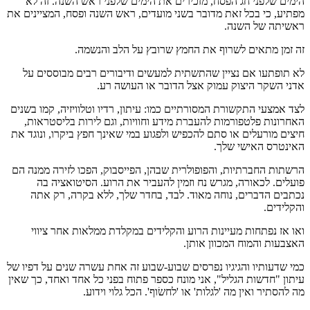
הימים שלפני חג הפסח, מזכירים את הימים שלפני ראש השנה. זה לא
מפתיע, כי בכל זאת מדובר בשני מועדים, ראש השנה ופסח, המציינים את
ראשיתה של השנה.
זה זמן מתאים לשרוף את החמץ שרובץ על הלב והנשמה.
לא תופתעו אם נציין שהתשתית למעשים ודיבורים רבים מבוססים על
אדני השקר היצוק עמוק אצל הדובר או העושה רע.
לצד אמצעי התקשורת המסורתיים כמו: עיתון, רדיו וטלוויזיה, קמו בשנים
האחרונות פלטפורמות להעברת מידע וחוויות, וגם לירות בליסטראות,
חיצים מורעלים או סתם להכפיש ולפגוע במי שאינך חפץ ביקרו, ונוגד את
האינטרס האישי שלך.
הרשתות החברתיות, והפופולרית שבהן, הפייסבוק, הפכו לזירה ממנה הם
פועלים. לכאורה, מגרש נח וזמין להעביר את הרוע. הסיטואציה בה
נכתבים הדברים, נוחה מאוד. לבד, בחדר שלך, ללא בקרה, רק אתה
והקלידים.
ואו אז נפתחות מעיינות הרוע והקלידים במקלדת ממלאות אחר ציווי
האצבעות והמוח המכוון אותן.
כמי שדעותיו והגיגיו נפרסים שבוע-שבוע זה אחת עשרה שנים על דפיו של
עיתון "חדשות הגליל", אני מונח כספר פתוח בפני כל אחד ואחד, כך שאין
מה להסתיר ואין מה 'לגלות' או 'לחשׂוף'. הכל גלוי וידוע.