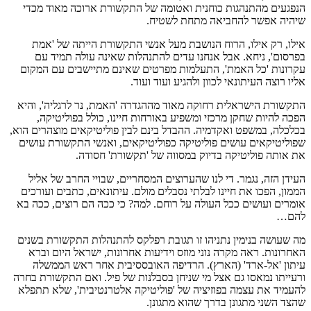
הנפגעים מהתנהגות כוחנית ואטומה של התקשורת ארוכה מאוד מכדי
שיהיה אפשר להחביאה מתחת לשטיח.
אילו, רק אילו, הרוח הנושבת מעל אנשי התקשורת הייתה של 'אמת
בפרסום', ניחא. אבל אנחנו עדים להתנהלות שאינה עולה תמיד עם
עקרונות 'כל האמת', התעלמות מפרטים שאינם מתיישבים עם המקום
אליו רוצה העיתונאי לכוון ולהגיע ועוד ועוד.
התקשורת הישראלית רחוקה מאוד מההגדרה 'האמת, נר לרגליה', והיא
הפכה להיות שחקן מרכזי ומשפיע באורחות חיינו, כולל בפוליטיקה,
בכלכלה, במשפט ואקדמיה. ההבדל בינם לבין פוליטיקאים מוצהרים הוא,
שפוליטיקאים עושים פוליטיקה כפוליטיקאים, ואנשי התקשורת עושים
את אותה פוליטיקה בדיוק במסווה של 'תקשורת' חסודה.
העידן הזה, נגמר. די לנו שהערוצים המסחריים, שבויי החרב של אליל
הממון, הפכו את חיינו לבלתי נסבלים מולם. עיתונאים, כתבים ועורכים
אומרים ועושים ככל העולה על רוחם. למה? כי ככה הם רוצים, ככה בא
להם…
מה שעושה בנימין נתניהו זו תגובת רפלקס להתנהלות התקשורת בשנים
האחרונות. ראה מקרה נוני מוזס וידיעות אחרונות, ישראל היום וברא
עיתון 'אל-ארד' (הארץ). הרדיפה האובססיבית אחר ראש הממשלה
ורעייתו נמאסו גם אצל מי שניחן בסבלנות של פיל. ואם התקשורת בחרה
להעמיד את עצמה בפוזיציה של 'פוליטיקה אלטרנטיבית', שלא תתפלא
שהצד השני מתגונן בדרך שהוא מתגונן.