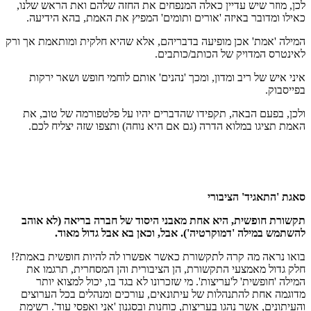
לכן, מוזר שיש עדיין כאלה המנפחים את החזה שלהם ואת הראש שלנו,
כאילו ומדובר באיזה 'אורים ותומים' המפיץ את האמת, בהא הידיעה.
המילה 'אמת' אכן מופיעה בדבריהם, אלא שהיא חלקית ומותאמת אך ורק
לאינטרס המדויק של הכותב/כותבים.
איני איש של ריב ומדון, ומכך 'נהנים' אותם לוחמי חופש ושאר ירקות
בפייסבוק.
ולכן, בפעם הבאה, תקפידו שהדברים יהיו על פלטפורמה של טוב, את
האמת תציגו במלוא הדרה (גם אם היא נוחה) ותצפו שזה יצליח לכם.
סאגת 'התאגיד' הציבורי
תקשורת חופשית, היא אחת מאבני היסוד של חברה בריאה (לא אוהב
להשתמש במילה 'דמוקרטיה'). אבל, וכאן בא אבל גדול מאוד.
בואו נראה מה קרה לתקשורת כאשר אפשרו לה להיות חופשית באמת?!
חלק גדול מאמצעי התקשורת, הן הציבורית והן המסחרית, תרגמו את
המילה 'חופשית' ל'עריצות'. מי שזכרונו לא בגד בו, יכול למצוא יותר
מדוגמה אחת להתנהלות של עיתונאים, עורכים ומנהלים בכל הערוצים
והעיתונים, אשר נהגו בעריצות, כוחנות ובסגנון 'אני ואפסי עוד'. רשימת