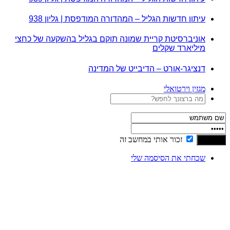
עיתון חדשות הגליל – המהדורה המודפסת | גליון 938
אוניברסיטת קריית שמונה תוקם בגליל בהשקעה של כחצי
מיליארד שקלים
דנציגר-אורט – הדיבייט של המדינה
מגזין וירטואלי
זכור אותי במחשב זה
שכחתי את הסיסמה שלי