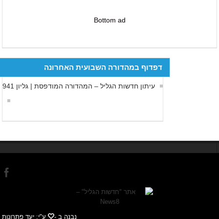
Bottom ad
דפדוף במהדורה השבועית האחרונה
עיתון חדשות הגליל – המהדורה המודפסת | גליון 941
נבנה ב -
ע"י:
יעד פתרונות