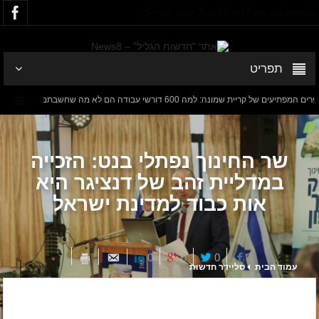
Select your Top Menu from wp menus
תפריט
ל קריית שמונה: למה 600 דורשי עבודה הם לא מה שחשבתם?
חישוב מס
דנציגר-אורט – הדיבייט של המדינה
שר החינוך נפתלי בנט: הזכייה
במדליית זהב של דנציגר היא
אות כבוד למדינת ישראל
0
0
0
0
עמוד הבית
סליידר חדשות